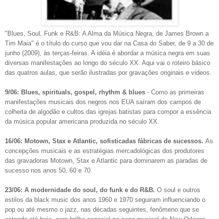
"Blues, Soul, Funk e R&B: A Alma da Música Negra, de James Brown a
Tim Maia" é o título do curso que vou dar na Casa do Saber, de
9 a 30 de
junho (2009), às terças-feiras. A idéia é abordar a música negra em suas
diversas manifestações ao longo do século XX. Aqui vai o roteiro básico
das quatros aulas, que serão ilustradas por gravações originais e videos.
9/06: Blues, spirituals, gospel, rhythm & blues
- Como as primeiras
manifestações musicais dos negros nos EUA saíram dos campos de
colheita de algodão e cultos das igrejas batistas para compor a essência
da música popular americana produzida no século XX.
16/06: Motown, Stax e Atlantic, sofisticadas fábricas de sucessos.
As
concepções musicais e as estratégias mercadológicas dos produtores
das gravadoras Motown, Stax e Atlantic para dominarem as paradas de
sucesso nos anos 50, 60 e 70.
23/06: A modernidade do soul, do funk e do R&B.
O soul e outros
estilos da black music dos anos 1960 e 1970 seguiram influenciando o
pop ou até mesmo o jazz, nas décadas seguintes, fenômeno que se