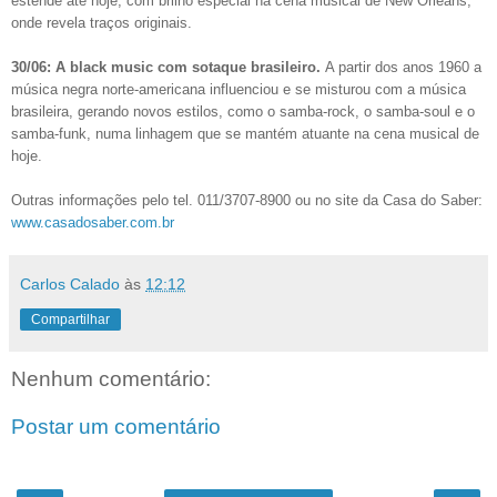
estende até hoje, com brilho especial na cena musical de New Orleans,
onde revela traços originais.
30/06: A black music com sotaque brasileiro.
A partir dos anos 1960 a
música negra norte-americana influenciou e se misturou com a música
brasileira, gerando novos estilos, como o samba-rock, o samba-soul e o
samba-funk, numa linhagem que se mantém atuante na cena musical de
hoje.
Outras informações pelo
tel. 011/3707-8900 ou no
site da Casa do Saber:
www.casadosaber.com.br
Carlos Calado
às
12:12
Compartilhar
Nenhum comentário:
Postar um comentário