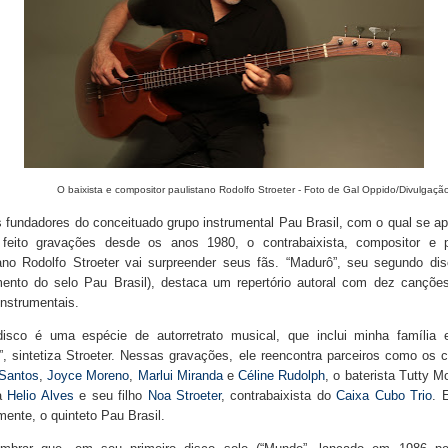
O baixista e compositor paulistano Rodolfo Stroeter - Foto de Gal Oppido/Divulgaç
fundadores do conceituado grupo instrumental Pau Brasil, com o qual se a
feito gravações desde os anos 1980, o contrabaixista, compositor e p
tano Rodolfo Stroeter vai surpreender seus fãs. “Madurô”, seu segundo dis
mento do selo Pau Brasil), destaca um repertório autoral com dez canções
nstrumentais.
disco é uma espécie de autorretrato musical, que inclui minha família
, sintetiza Stroeter. Nessas gravações, ele reencontra parceiros como os 
 Santos
,
Joyce Moreno
,
Marlui Miranda
e
Céline Rudolph
, o baterista Tutty M
ta
Helio Alves
e seu filho
Noa Stroeter
, contrabaixista do
Caixa Cubo Trio
. 
mente, o quinteto Pau Brasil.