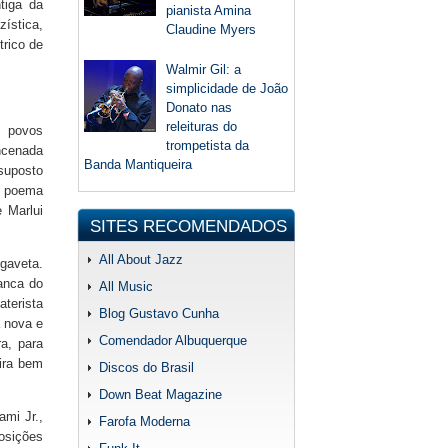
tiga da
pianista Amina
ística,
Claudine Myers
trico de
Walmir Gil: a
simplicidade de João
Donato nas
releituras do
s povos
trompetista da
Encenada
Banda Mantiqueira
suposto
o poema
 Marlui
SITES RECOMENDADOS
All About Jazz
gaveta.
ranca do
All Music
terista
Blog Gustavo Cunha
 nova e
Comendador Albuquerque
ra, para
eira bem
Discos do Brasil
Down Beat Magazine
ami Jr.,
Farofa Moderna
osições