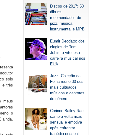
Discos de 2017: 50
álbuns
recomendados de
jazz, música
instrumental e MPB
Eumir Deodato: dos
elogios de Tom
Jobim à vitoriosa
ão
carreira musical nos
EUA
presenta
rodutor
Jazz: Coleção da
co solo
Folha reúne 30 dos
 e três
mais cultuados
músicos e cantores
do gênero
 e meus
cantores
Corinne Bailey Rae:
oreno, o
cantora volta mais
E ainda,
sensual e emotiva
após enfrentar
tragédia pessoal