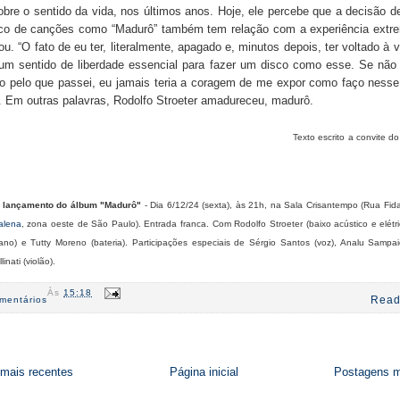
bre o sentido da vida, nos últimos anos. Hoje, ele percebe que a decisão d
co de canções como “Madurô” também tem relação com a experiência extr
ou. “O fato de eu ter, literalmente, apagado e, minutos depois, ter voltado à 
 um sentido de liberdade essencial para fazer um disco como esse. Se não 
o pelo que passei, eu jamais teria a coragem de me expor como faço nesse 
. Em outras palavras, Rodolfo Stroeter amadureceu, madurô.
Texto escrito a convite d
 lançamento do álbum "Madurô"
- Dia 6/12/24 (sexta), às 21h, na Sala Crisantempo (Rua Fida
alena
, zona oeste de São Paulo). Entrada franca. Com Rodolfo Stroeter (baixo acústico e elétri
iano) e Tutty Moreno (bateria). Participações especiais de Sérgio Santos (voz), Analu Sampai
linati (violão).
Às
15:18
Read
mentários
mais recentes
Página inicial
Postagens m