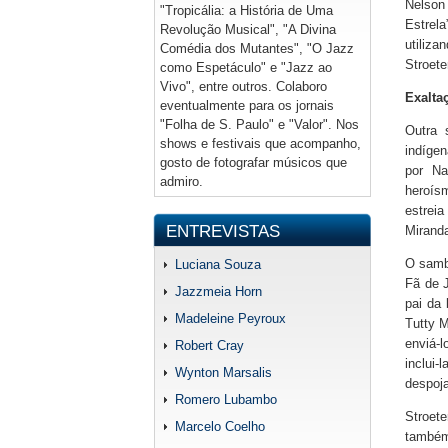
Nelson
"Tropicália: a História de Uma
Estrel
Revolução Musical", "A Divina
utiliza
Comédia dos Mutantes", "O Jazz
Stroete
como Espetáculo" e "Jazz ao
Vivo", entre outros. Colaboro
Exalta
eventualmente para os jornais
"Folha de S. Paulo" e "Valor". Nos
Outra 
shows e festivais que acompanho,
indígen
gosto de fotografar músicos que
por Na
admiro.
heroís
estrei
ENTREVISTAS
Miranda
O samb
Luciana Souza
Fã de J
Jazzmeia Horn
pai da
Madeleine Peyroux
Tutty 
enviá-l
Robert Cray
inclui-
Wynton Marsalis
despoja
Romero Lubambo
Stroete
Marcelo Coelho
também