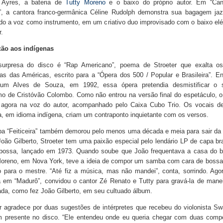
 Ayres, a bateria de
Tutty Moreno
e o baixo do próprio autor. Em “Can
a”, a cantora franco-germânica Céline Rudolph demonstra sua bagagem jazz
ndo a voz como instrumento, em um criativo duo improvisado com o baixo elé
r.
ção aos indígenas
surpresa do disco é “Rap Americano”, poema de Stroeter que exalta o
as das Américas, escrito para a “Ópera dos 500 / Popular e Brasileira”. 
um Alves de Souza, em 1992, essa ópera pretendia desmistificar o 
mo de Cristóvão Colombo. Como não entrou na versão final do espetáculo, 
a agora na voz do autor, acompanhado pelo Caixa Cubo Trio. Os vocais de
, em idioma indígena, criam um contraponto inquietante com os versos.
a “Feiticeira” também demorou pelo menos uma década e meia para sair da 
oão Gilberto, Stroeter tem uma paixão especial pelo lendário LP de capa b
 bossa, lançado em 1973. Quando soube que João frequentava a casa do ba
Moreno, em Nova York, teve a ideia de compor um samba com cara de bossa
o para o mestre. “Até fiz a música, mas não mandei”, conta, sorrindo. Ago
la em “Madurô”, convidou o cantor Zé Renato e Tutty para gravá-la de man
da, como fez João Gilberto, em seu cultuado álbum.
r agradece por duas sugestões de intérpretes que recebeu do violonista Sw
 presente no disco. “Ele entendeu onde eu queria chegar com duas comp