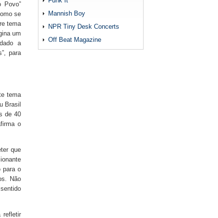
Funk It
o Povo”
Mannish Boy
 como se
re tema
NPR Tiny Desk Concerts
agina um
Off Beat Magazine
idado a
s”, para
te tema
u Brasil
s de 40
firma o
ter que
ionante
o para o
hos. Não
 sentido
refletir