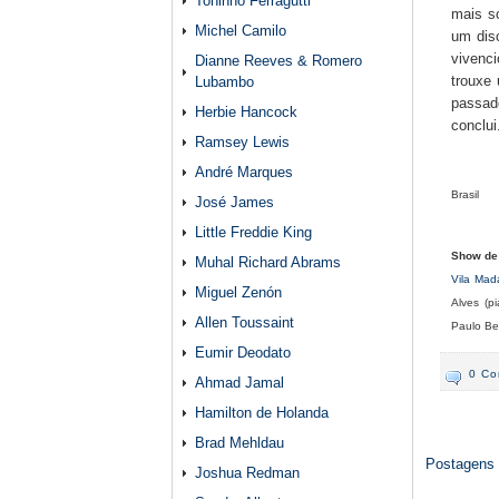
Toninho Ferragutti
mais so
Michel Camilo
um dis
vivenci
Dianne Reeves & Romero
trouxe
Lubambo
passad
Herbie Hancock
conclui
Ramsey Lewis
André Marques
Brasil
José James
Little Freddie King
Show de
Muhal Richard Abrams
Vila Mad
Miguel Zenón
Alves (p
Allen Toussaint
Paulo Bel
Eumir Deodato
0 Co
Ahmad Jamal
Hamilton de Holanda
Brad Mehldau
Postagens 
Joshua Redman