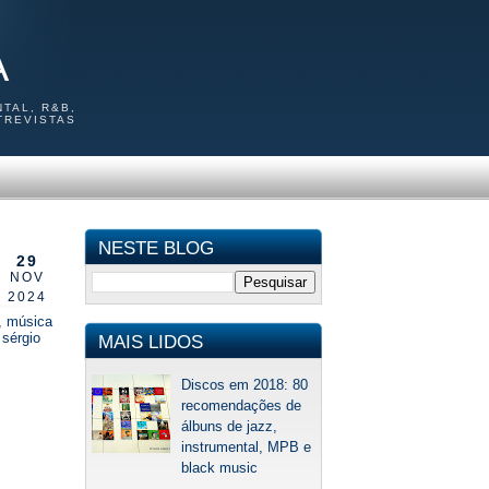
A
TAL, R&B,
TREVISTAS
NESTE BLOG
29
NOV
2024
,
música
,
sérgio
MAIS LIDOS
Discos em 2018: 80
recomendações de
álbuns de jazz,
instrumental, MPB e
black music