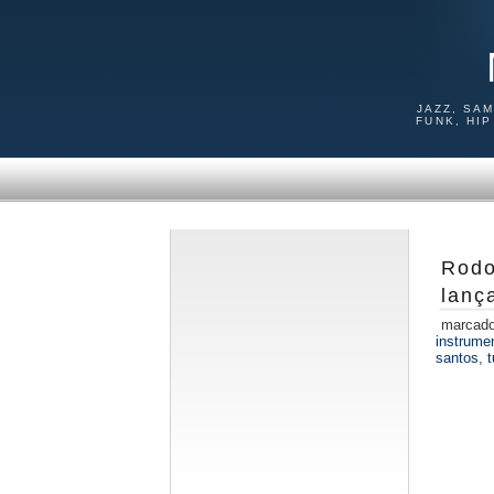
JAZZ, SA
FUNK, HI
Rodo
lanç
marcad
instrumen
santos
,