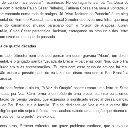
 de cunho mais popular”, reconhece. No contagiante samba “Na Boca d
ia com o letrista Paulo César Pinheiro), Fabiana Cozza soa bem à vontade,
sse cantando numa roda de amigos. Já “Viva Jackson do Pandeiro” é um aleg
ental de Hermeto Pascoal, para o qual Stroeter escreveu uma letra, que im
ro do carismático músico paraibano com o “bruxo” de Alagoas. Conv
etá-lo, Chico Cesar personifica Jackson, carregando na pronúncia dos “erre
 um divertido sotaque do passado.
ia de quatro décadas
tro lado, Stroeter nem precisou pensar em quem gravaria “Aboio”, um dolen
ental, e o gingado samba “Levada da Breca” – parcerias com Noa, que o Pa
cluído em suas apresentações. “Eu toco com esse grupo de amigos há mai
Não existe a possibilidade de eu fazer um disco meu sem o Pau Brasil”, a
aixista.
ida para fechar o álbum, “A Voz da Oração” nasceu como uma letra de Stroe
sicada por Noa. Com forma e conteúdo de uma prece, ela inspirou a emoc
etação de Sergio Santos, que expressa o significado especial dessa cançã
a do Pau Brasil e sua família. “Ela foi dedicada ao Noa e meus outros fil
eligião que não seja a música, mas acabou saindo uma canção que abarca o
 aos de muito perto”, ele explica.
nos atrás, Stroeter enfrentou um grave problema cardíaco, que o levou a 