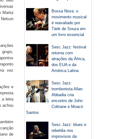
lo selo
iversas
Bossa Nova: o
e Marlui
movimento musical
 Nelson
é reavaliado por
Tárik de Souza em
um livro essencial
canções
Sesc Jazz: festival
 grupo,
retorna com
apontos
atrações da África,
raponto
dos EUA e da
uma vez
América Latina
Sesc Jazz:
ações e
trombonista Allan
mpresta
Abbadia cria
 a letra
encontro de John
is achou
Coltrane e Moacir
Santos
 também
Sesc Jazz: blues e
 canção
rebeldia nos
piano de
improvisos da