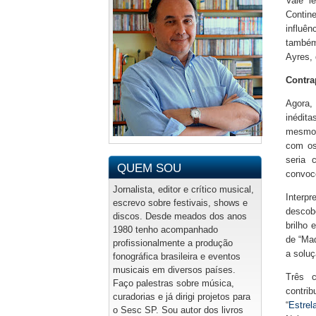
Vale l
Contin
influên
também
Ayres,
Contra
Agora,
inédit
mesmo 
com os
seria 
QUEM SOU
convoco
Jornalista, editor e crítico musical,
Interpr
escrevo sobre festivais, shows e
descob
discos. Desde meados dos anos
brilho 
1980 tenho acompanhado
de “Mad
profissionalmente a produção
a soluç
fonográfica brasileira e eventos
musicais em diversos países.
Três c
Faço palestras sobre música,
contri
curadorias e já dirigi projetos para
“
Estre
o Sesc SP. Sou autor dos livros