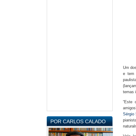
Um dos 
e tem 
paulis
(lança
temas i
“Este 
amigos”
Sérgio
pianis
POR CARLOS CALADO
natural