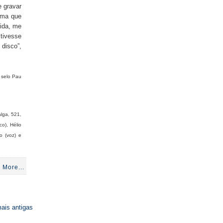
e gravar
ema que
vida, me
tivesse
disco”,
o selo Pau
lga, 521,
co), Hélio
o (voz) e
 More...
ais antigas