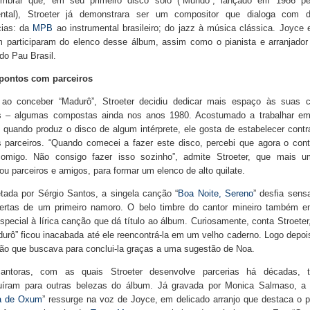
embrar que, em seu primeiro disco solo (“Mundo”, lançado em 1986 pe
ental), Stroeter já demonstrara ser um compositor que dialoga com d
cias: da
MPB
ao instrumental brasileiro; do jazz à música clássica. Joyce 
 participaram do elenco desse álbum, assim como o pianista e arranjador
 do Pau Brasil.
pontos com parceiros
 ao conceber “Madurô”, Stroeter decidiu dedicar mais espaço às suas 
as – algumas compostas ainda nos anos 1980. Acostumado a trabalhar em
quando produz o disco de algum intérprete, ele gosta de estabelecer contr
 parceiros. “Quando comecei a fazer este disco, percebi que agora o cont
comigo. Não consigo fazer isso sozinho”, admite Stroeter, que mais 
u parceiros e amigos, para formar um elenco de alto quilate.
etada por Sérgio Santos, a singela canção “
Boa Noite, Sereno
” desfia sens
ertas de um primeiro namoro. O belo timbre do cantor mineiro também e
especial à lírica canção que dá título ao álbum. Curiosamente, conta Stroeter,
urô” ficou inacabada até ele reencontrá-la em um velho caderno. Logo depo
ão que buscava para conclui-la graças a uma sugestão de Noa.
antoras, com as quais Stroeter desenvolve parcerias há décadas,
buíram para outras belezas do álbum. Já gravada por Monica Salmaso, a
la de Oxum
” ressurge na voz de Joyce, em delicado arranjo que destaca o 