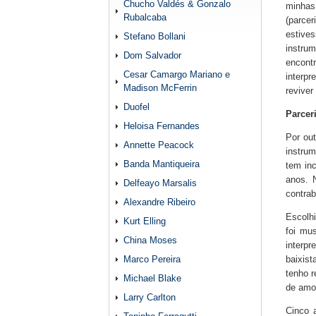
Chucho Valdés & Gonzalo
minhas
Rubalcaba
(parcer
estive
Stefano Bollani
instrum
Dom Salvador
encont
Cesar Camargo Mariano e
interpr
Madison McFerrin
reviver
Duofel
Parcer
Heloisa Fernandes
Por ou
Annette Peacock
instrum
Banda Mantiqueira
tem in
anos. 
Delfeayo Marsalis
contrab
Alexandre Ribeiro
Escolh
Kurt Elling
foi mu
China Moses
interpr
Marco Pereira
baixist
tenho r
Michael Blake
de amor
Larry Carlton
Cinco a