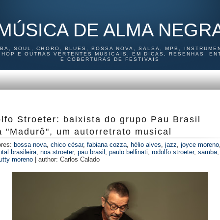
MÚSICA DE ALMA NEGR
MBA, SOUL, CHORO, BLUES, BOSSA NOVA, SALSA, MPB, INSTRUMEN
P HOP E OUTRAS VERTENTES MUSICAIS, EM DICAS, RESENHAS, EN
E COBERTURAS DE FESTIVAIS
lfo Stroeter: baixista do grupo Pau Brasil
a "Madurô", um autorretrato musical
ores:
bossa nova
,
chico césar
,
fabiana cozza
,
hélio alves
,
jazz
,
joyce moreno
tal brasileira
,
noa stroeter
,
pau brasil
,
paulo bellinati
,
rodolfo stroeter
,
samba
tutty moreno
|
author:
Carlos Calado