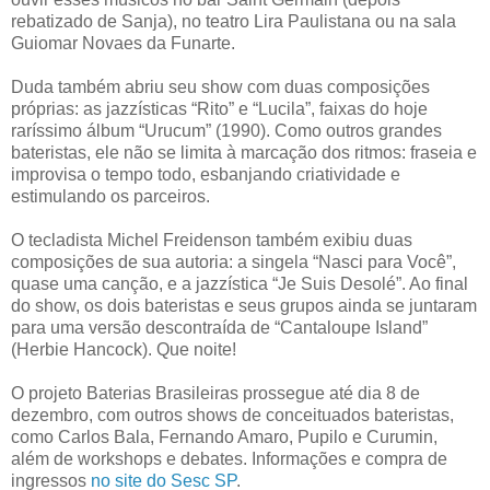
rebatizado de Sanja), no teatro Lira Paulistana ou na sala
Guiomar Novaes da Funarte.
Duda também abriu seu show com duas composições
próprias: as jazzísticas “Rito” e “Lucila”, faixas do hoje
raríssimo álbum “Urucum” (1990). Como outros grandes
bateristas, ele não se limita à marcação dos ritmos: fraseia e
improvisa o tempo todo, esbanjando criatividade e
estimulando os parceiros.
O tecladista Michel Freidenson também exibiu duas
composições de sua autoria: a singela “Nasci para Você”,
quase uma canção, e a jazzística “Je Suis Desolé”. Ao final
do show, os dois bateristas e seus grupos ainda se juntaram
para uma versão descontraída de “Cantaloupe Island”
(Herbie Hancock). Que noite!
O projeto Baterias Brasileiras prossegue até dia 8 de
dezembro, com outros shows de conceituados bateristas,
como Carlos Bala, Fernando Amaro, Pupilo e Curumin,
além de workshops e debates. Informações e compra de
ingressos
no site do Sesc SP
.