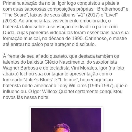
Primeira atração da noite, Igor logo conquistou a plateia
com duas saborosas composições próprias: “Brotherhood” e
“The Scare”, faixas de seus álbuns “#1” (2017) e “Live!”
(2018). Ao anuncia-las, visivelmente emocionado, o
baterista falou sobre a sensação de dividir o palco com
Duda, cujas pioneiras videoaulas foram essenciais para sua
formação musical, na década de 1990. Carinhoso, o mestre
até entrou no palco para abraçar o discípulo.
À frente de seu afiado quarteto, que destaca também os
talentos do baixista Glécio Nascimento, do saxofonista
Wagner Barbosa e do tecladista Vini Morales, Igor (na foto
abaixo) fechou sua contagiante apresentação com o
funkeado “Julie’s Blues” e “Lifetime”, homenagem ao
baterista norte-americano Tony Williams (1945-1997), que o
influenciou. O Igor Willcox Quartet certamente conquistou
novos fãs nessa noite.