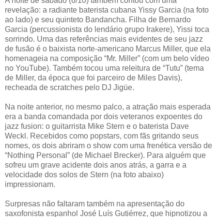
A noite de sábado (6/10) também contou com uma
revelação: a radiante baterista cubana Yissy Garcia (na foto
ao lado) e seu quinteto Bandancha. Filha de Bernardo
Garcia (percussionista do lendário grupo Irakere), Yissi toca
sorrindo. Uma das referências mais evidentes de seu jazz
de fusão é o baixista norte-americano Marcus Miller, que ela
homenageia na composição “Mr. Miller” (com um belo vídeo
no YouTube). Também tocou uma releitura de “Tutu” (tema
de Miller, da época que foi parceiro de Miles Davis),
recheada de scratches pelo DJ Jigüe.
Na noite anterior, no mesmo palco, a atração mais esperada
era a banda comandada por dois veteranos expoentes do
jazz fusion: o guitarrista Mike Stern e o baterista Dave
Weckl. Recebidos como popstars, com fãs gritando seus
nomes, os dois abriram o show com uma frenética versão de
“Nothing Personal” (de Michael Brecker). Para alguém que
sofreu um grave acidente dois anos atrás, a garra
e a
velocidade dos solos
de Stern (na foto abaixo)
impressionam.
Surpresas não faltaram também na apresentação do
saxofonista espanhol José Luís Gutiérrez, que hipnotizou a