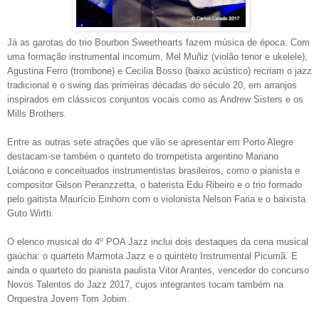
Já as garotas do trio Bourbon Sweethearts fazem música de época. Com
uma formação instrumental incomum, Mel Muñiz (violão tenor e ukelele),
Agustina Ferro (trombone) e Cecilia Bosso (baixo acústico) recriam o jazz
tradicional e o swing das primeiras décadas do século 20, em arranjos
inspirados em clássicos conjuntos vocais como as Andrew Sisters e os
Mills Brothers.
Entre as outras sete atrações que vão se apresentar em Porto Alegre
destacam-se também o quinteto do trompetista argentino Mariano
Loiácono e conceituados instrumentistas brasileiros, como o pianista e
compositor Gilson Peranzzetta, o baterista Edu Ribeiro e o trio formado
pelo gaitista Maurício Einhorn com o violonista Nelson Faria e o baixista
Guto Wirtti.
O elenco musical do 4º POA Jazz inclui dois destaques da cena musical
gaúcha: o quarteto Marmota Jazz e o quinteto Instrumental Picumã. E
ainda o quarteto do pianista paulista Vitor Arantes, vencedor do concurso
Novos Talentos do Jazz 2017, cujos integrantes tocam também na
Orquestra Jovem Tom Jobim.