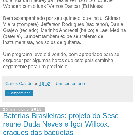
ou ainda um medley da irresistível “Do I Do” (Stevie
Wonder) com o funk “Vamos Dançar (Ed Motta).
Bem acompanhado por seu quinteto, que inclui Sidmar
Vieira (trompete), Jefferson Rodrigues (sax tenor), Daniel
Grajew (teclado), Marinho Andreotti (baixo) e Lael Medina
(bateria), Lambert também exibe seu talento de
instrumentista, nos solos de guitarra.
Um programa leve e divertido, bem apropriado para se
esquecer por algumas horas que este país caminha
cegamente para um precipício.
Carlos Calado
às
16:52
Um comentário:
Compartilhar
20 outubro 2018
Baterias Brasileiras: projeto do Sesc
reune Duda Neves e Igor Willcox,
craques das baquetas