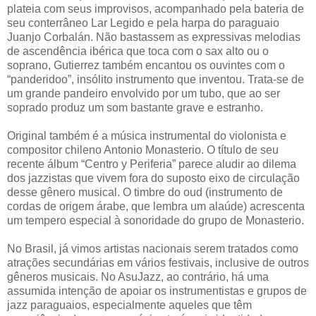
plateia com seus improvisos, acompanhado pela bateria de
seu conterrâneo Lar Legido e pela harpa do paraguaio
Juanjo Corbalán. Não bastassem as expressivas melodias
de ascendência ibérica que toca com o sax alto ou o
soprano, Gutierrez também encantou os ouvintes com o
“panderidoo”, insólito instrumento que inventou. Trata-se de
um grande pandeiro envolvido por um tubo, que ao ser
soprado produz um som bastante grave e estranho.
Original também é a música instrumental do violonista e
compositor chileno Antonio Monasterio. O título de seu
recente álbum “Centro y Periferia” parece aludir ao dilema
dos jazzistas que vivem fora do suposto eixo de circulação
desse gênero musical. O timbre do oud (instrumento de
cordas de origem árabe, que lembra um alaúde) acrescenta
um tempero especial à sonoridade do grupo de Monasterio.
No Brasil, já vimos artistas nacionais serem tratados como
atrações secundárias em vários festivais, inclusive de outros
gêneros musicais. No AsuJazz, ao contrário, há uma
assumida intenção de apoiar os instrumentistas e grupos de
jazz paraguaios, especialmente aqueles que têm