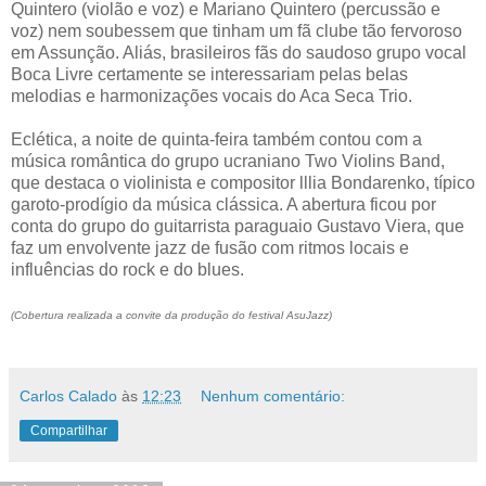
Quintero (violão e voz) e Mariano Quintero (percussão e
voz) nem soubessem que tinham um fã clube tão fervoroso
em Assunção. Aliás, brasileiros fãs do saudoso grupo vocal
Boca Livre certamente se interessariam pelas belas
melodias e harmonizações vocais do Aca Seca Trio.
Eclética, a noite de quinta-feira também contou com a
música romântica do grupo ucraniano Two Violins Band,
que destaca o violinista e compositor lllia Bondarenko, típico
garoto-prodígio da música clássica. A abertura ficou por
conta do grupo do guitarrista paraguaio Gustavo Viera, que
faz um envolvente jazz de fusão com ritmos locais e
influências do rock e do blues.
(Cobertura realizada a convite da produção do festival AsuJazz)
Carlos Calado
às
12:23
Nenhum comentário:
Compartilhar