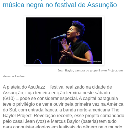
música negra no festival de Assunção
Jean Baylor, cantora do grupo Baylor Project, em
show no AsuJazz
A plateia do AsuJazz
festival realizado na cidade de
—
Assunção, cuja terceira edição termina neste sábado
(6/10)
pode se considerar especial. A capital paraguaia
—
teve o privilégio de ver e ouvir pela primeira vez na América
do Sul, com entrada franca, a banda norte-americana The
Baylor Project. Revelação recente, esse projeto comandado
pelo casal Jean (voz) e Marcus Baylor (bateria) tem tudo
para conquistar elogios em festivais do gênero pelo mundo.