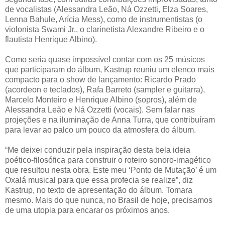
de vocalistas (Alessandra Leão, Ná Ozzetti, Elza Soares,
Lenna Bahule, Arícia Mess), como de instrumentistas (o
violonista Swami Jr., o clarinetista Alexandre Ribeiro e o
flautista Henrique Albino).
Como seria quase impossível contar com os 25 músicos
que participaram do álbum, Kastrup reuniu um elenco mais
compacto para o show de lançamento: Ricardo Prado
(acordeon e teclados), Rafa Barreto (sampler e guitarra),
Marcelo Monteiro e Henrique Albino (sopros), além de
Alessandra Leão e Ná Ozzetti (vocais). Sem falar nas
projeções e na iluminação de Anna Turra, que contribuíram
para levar ao palco um pouco da atmosfera do álbum.
“Me deixei conduzir pela inspiração desta bela ideia
poético-filosófica para construir o roteiro sonoro-imagético
que resultou nesta obra. Este meu ‘Ponto de Mutação’ é um
Oxalá musical para que essa profecia se realize”, diz
Kastrup, no texto de apresentação do álbum. Tomara
mesmo. Mais do que nunca, no Brasil de hoje, precisamos
de uma utopia para encarar os próximos anos.