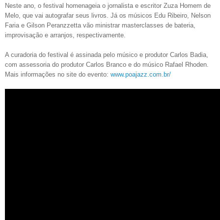
Neste ano, o festival homenageia o jornalista e escritor Zuza Homem de
Melo, que vai autografar seus livros. Já os músicos Edu Ribeiro, Nelson
Faria e Gilson Peranzzetta vão ministrar masterclasses de bateria,
improvisação e arranjos, respectivamente.
A curadoria do festival é assinada pelo músico e produtor Carlos Badia,
com assessoria do produtor Carlos Branco e do músico Rafael Rhoden.
Mais informações no site do evento:
www.poajazz.com.br/