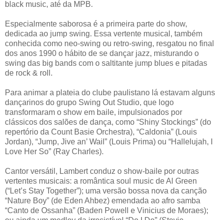
black music, até da MPB.
Especialmente saborosa é a primeira parte do show,
dedicada ao jump swing. Essa vertente musical, também
conhecida como neo-swing ou retro-swing, resgatou no final
dos anos 1990 o hábito de se dançar jazz, misturando o
swing das big bands com o saltitante jump blues e pitadas
de rock & roll.
Para animar a plateia do clube paulistano lá estavam alguns
dançarinos do grupo Swing Out Studio, que logo
transformaram o show em baile, impulsionados por
clássicos dos salões de dança, como “Shiny Stockings” (do
repertório da Count Basie Orchestra), “Caldonia” (Louis
Jordan), “Jump, Jive an’ Wail” (Louis Prima) ou “Hallelujah, I
Love Her So” (Ray Charles).
Cantor versátil, Lambert conduz o show-baile por outras
vertentes musicais: a romântica soul music de Al Green
(“Let’s Stay Together”); uma versão bossa nova da canção
“Nature Boy” (de Eden Ahbez) emendada ao afro samba
“Canto de Ossanha” (Baden Powell e Vinicius de Moraes);