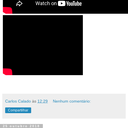
Carlos Calado
às
12:29
Nenhum comentário:
Compartilhar
25 outubro 2018