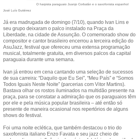
O harpista paraguaio Juanjo Corbalán e o saxofonista espanhol
José Luís Gutiérrez
Já era madrugada de domingo (7/10), quando Ivan Lins e
seu grupo deixaram o palco instalado na Praça da
Liberdade, na cidade de Assunção. O comemorado show do
compositor e cantor brasileiro encerrou a terceira edição do
AsuJazz, festival que ofereceu uma extensa programação
musical, totalmente gratuita, em diversos palcos da capital
paraguaia durante uma semana.
Ivan já entrou em cena cantando uma seleção de sucessos
de sua carreira: “Daquilo que Eu Sei”, “Meu País” e “Somos
Todos Iguais Neste Noite” (parcerias com Vitor Martins).
Bastava olhar os rostos iluminados na multidão presente na
praça, para se constatar a admiração que os paraguaios têm
por ele e pela música popular brasileira – até então só
presente de maneira ocasional nos repertórios de alguns
shows do festival.
Foi uma noite eclética, que também destacou o trio do
saxofonista italiano Enzo Favata e seu jazz cheio de