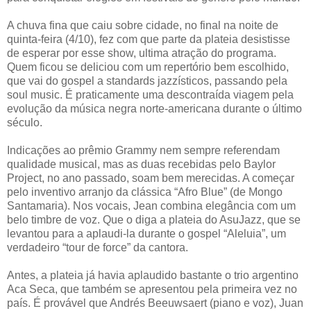
A chuva fina que caiu sobre cidade, no final na noite de
quinta-feira (4/10), fez com que parte da plateia desistisse
de esperar por esse show, ultima atração do programa.
Quem ficou se deliciou com um repertório bem escolhido,
que vai do gospel a standards jazzísticos, passando pela
soul music. É praticamente uma descontraída viagem pela
evolução da música negra norte-americana durante o último
século.
Indicações ao prêmio Grammy nem sempre referendam
qualidade musical, mas as duas recebidas pelo Baylor
Project, no ano passado, soam bem merecidas. A começar
pelo inventivo arranjo da clássica “Afro Blue” (de Mongo
Santamaria). Nos vocais, Jean combina elegância com um
belo timbre de voz. Que o diga a plateia do AsuJazz, que se
levantou para a aplaudi-la durante o gospel “Aleluia”, um
verdadeiro “tour de force” da cantora.
Antes, a plateia já havia aplaudido bastante o trio argentino
Aca Seca, que também se apresentou pela primeira vez no
país. É provável que Andrés Beeuwsaert (piano e voz), Juan