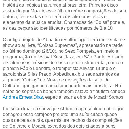
história da música instrumental brasileira. Primeiro disco
assinado por Moacir, esse álbum reúne composições de sua
autoria, recheadas de referências afro-brasileiras e
elementos da música erudita. Chamadas de “Coisa” por ele,
as dez peças são identificadas por números de 1 a 10.
O antigo projeto de Abbadia resultou agora em um excitante
show ao ar livre, “Coisas Supremas”, apresentado na tarde
do último domingo (26/10), no Sesc Pompeia, em meio à
programação do festival Sesc Jazz, em São Paulo. Ao lado
de talentosos músicos de nossa cena instrumental, como o
pianista Fábio Leandro, o trompetista Allyson Bruno e o
saxofonista Silas Prado, Abbadia exibiu seus arranjos
de
algumas “Coisas” de Moacir e de seções da suíte de
Coltrane, que ganhou uma sonoridade mais brasileira. No
naipe de sopros da banda também estava a flautista carioca
Andrea Ernest Dias
, especialista na obra de Moacir Santos.
Foi só ao final do show que Abbadia apresentou a obra que
deflagrou esse corajoso projeto: uma suíte criada quase
duas décadas atrás, que mistura trechos das composições
de Coltrane e Moacir, extraídos dos dois citados álbuns.