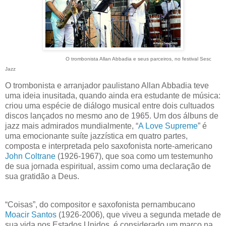
O trombonista Allan Abbadia e seus parceiros, no festival Sesc
Jazz
O trombonista e arranjador paulistano Allan Abbadia teve
uma ideia inusitada, quando ainda era estudante de música:
criou uma espécie de diálogo musical entre dois cultuados
discos lançados no mesmo ano de 1965.
Um dos álbuns de
jazz mais admirados mundialmente, “
A Love Supreme
” é
uma emocionante suíte jazzística em quatro partes,
composta e interpretada pelo saxofonista norte-americano
John Coltrane
(1926-1967), que soa como um testemunho
de sua jornada espiritual, assim como uma declaração de
sua gratidão a Deus.
“Coisas”, do compositor e saxofonista pernambucano
Moacir Santos
(1926-2006), que viveu a segunda metade de
sua vida nos Estados Unidos, é considerado um marco na