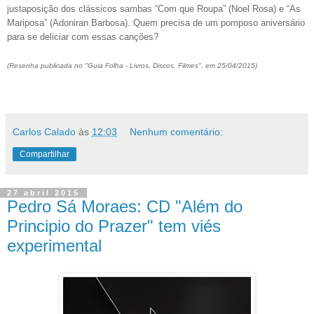
justaposição dos clássicos sambas “Com que Roupa” (Noel Rosa) e “As
Mariposa” (Adoniran Barbosa). Quem precisa de um pomposo aniversário
para se deliciar com essas canções?
(Resenha publicada no "Guia Folha - Livros, Discos, Filmes", em 25/04/2015)
Carlos Calado
às
12:03
Nenhum comentário:
Compartilhar
27 abril 2015
Pedro Sá Moraes: CD "Além do
Principio do Prazer" tem viés
experimental