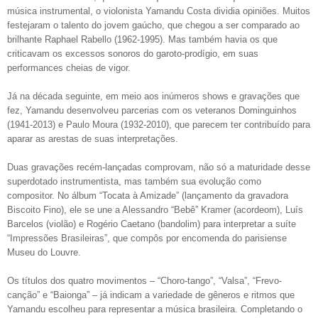
música instrumental, o violonista Yamandu Costa dividia opiniões. Muitos
festejaram o talento do jovem gaúcho, que chegou a ser comparado ao
brilhante Raphael Rabello (1962-1995). Mas também havia os que
criticavam os excessos sonoros do garoto-prodígio, em suas
performances cheias de vigor.
Já na década seguinte, em meio aos inúmeros shows e gravações que
fez, Yamandu desenvolveu parcerias com os veteranos Dominguinhos
(1941-2013) e Paulo Moura (1932-2010), que parecem ter contribuído para
aparar as arestas de suas interpretações.
Duas gravações recém-lançadas comprovam, não só a maturidade desse
superdotado instrumentista, mas também sua evolução como
compositor. No álbum “Tocata à Amizade” (lançamento da gravadora
Biscoito Fino), ele se une a Alessandro “Bebê” Kramer (acordeom), Luís
Barcelos (violão) e Rogério Caetano (bandolim) para interpretar a suíte
“Impressões Brasileiras”, que compôs por encomenda do parisiense
Museu do Louvre.
Os títulos dos quatro movimentos – “Choro-tango”, “Valsa”, “Frevo-
canção” e “Baionga” – já indicam a variedade de gêneros e ritmos que
Yamandu escolheu para representar a música brasileira. Completando o