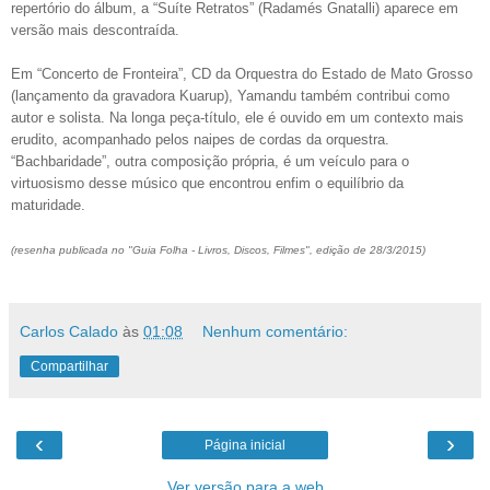
repertório do álbum, a “Suíte Retratos” (Radamés Gnatalli) aparece em
versão mais descontraída.
Em “Concerto de Fronteira”, CD da Orquestra do Estado de Mato Grosso
(lançamento da gravadora Kuarup), Yamandu também contribui como
autor e solista. Na longa peça-título, ele é ouvido em um contexto mais
erudito, acompanhado pelos naipes de cordas da orquestra.
“Bachbaridade”, outra composição própria, é um veículo para o
virtuosismo desse músico que encontrou enfim o equilíbrio da
maturidade.
(resenha publicada no "Guia Folha - Livros, Discos, Filmes", edição de 28/3/2015)
Carlos Calado
às
01:08
Nenhum comentário:
Compartilhar
‹
›
Página inicial
Ver versão para a web