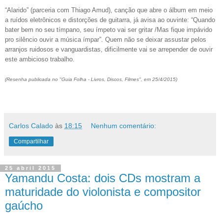
“Alarido” (parceria com Thiago Amud), canção que abre o álbum em meio
a ruídos eletrônicos e distorções de guitarra, já avisa ao ouvinte: “Quando
bater bem no seu tímpano, seu ímpeto vai ser gritar /Mas fique impávido
pro silêncio ouvir a música ímpar”. Quem não se deixar assustar pelos
arranjos ruidosos e vanguardistas, dificilmente vai se arrepender de ouvir
este ambicioso trabalho.
(Resenha publicada no "Guia Folha - Livros, Discos, Filmes", em 25/4/2015)
Carlos Calado
às
18:15
Nenhum comentário:
Compartilhar
25 abril 2015
Yamandu Costa: dois CDs mostram a
maturidade do violonista e compositor
gaúcho