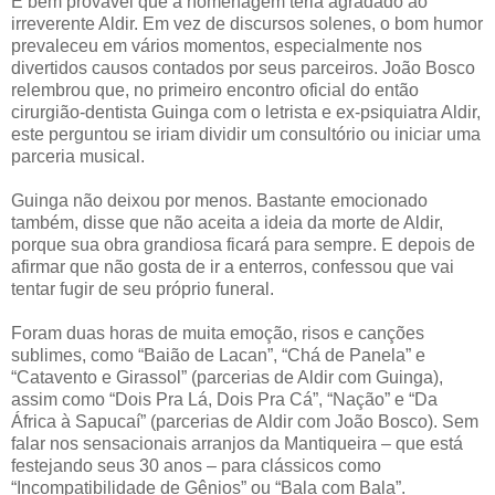
É bem provável que a homenagem teria agradado ao
irreverente Aldir. Em vez de discursos solenes, o bom humor
prevaleceu em vários momentos, especialmente nos
divertidos causos contados por seus parceiros. João Bosco
relembrou que, no primeiro encontro oficial do então
cirurgião-dentista Guinga com o letrista e ex-psiquiatra Aldir,
este perguntou se iriam dividir um consultório ou iniciar uma
parceria musical.
Guinga não deixou por menos. Bastante emocionado
também, disse que não aceita a ideia da morte de Aldir,
porque sua obra grandiosa ficará para sempre. E depois de
afirmar que não gosta de ir a enterros, confessou que vai
tentar fugir de seu próprio funeral.
Foram duas horas de muita emoção, risos e canções
sublimes, como “Baião de Lacan”, “Chá de Panela” e
“Catavento e Girassol” (parcerias de Aldir com Guinga),
assim como “Dois Pra Lá, Dois Pra Cá”, “Nação” e “Da
África à Sapucaí” (parcerias de Aldir com João Bosco). Sem
falar nos sensacionais arranjos da Mantiqueira – que está
festejando seus 30 anos – para clássicos como
“Incompatibilidade de Gênios” ou “Bala com Bala”.