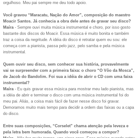
orgulhoso. Meu pai sempre me deu todo apoio.
Você gravou “Maracatu, Nação do Amor”, composição do maestro
Moacir Santos. Já conhecia a obra dele antes de gravar seu disco?
Maíra
- Sempre ouvi muita música instrumental e choro, por isso gosto
bastante dos discos do Moacir. Essa música é muito bonita e também
traz a coisa da negritude. A idéia do disco é retratar quem eu sou: ele
começa com a pianista, passa pelo jazz, pelo samba e pela música
instrumental.
Quem ouvir seu disco, sem conhecer sua história, provavelmente
vai se surpreender com a primeira faixa: o choro “O Vôo da Mosca”,
de Jacob do Bandolim. Foi sua a idéia de abrir o CD com uma faixa
instrumental?
Maíra
- Eu quis gravar essa música para mostrar meu lado pianista, mas
a idéia de abrir e terminar o disco com uma música instrumental foi do
meu pai. Aliás, a coisa mais fácil de fazer nesse disco foi gravar.
Demoramos muito mais tempo para decidir a ordem das faixas ou a capa
do disco.
Entre suas composições, “Corselet” chama atenção pela leveza e
pela letra bem humorada. Quando você começou a compor?