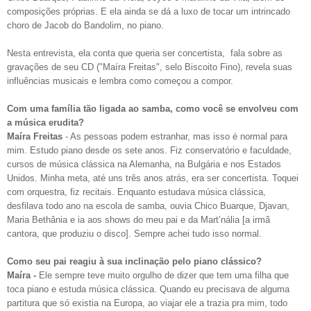
composições próprias. E ela ainda se dá a luxo de tocar um intrincado
choro de Jacob do Bandolim, no piano.
Nesta entrevista, ela conta que queria ser concertista, fala sobre as
gravações de seu CD ("Maíra Freitas", selo Biscoito Fino), revela suas
influências musicais e lembra como começou a compor.
Com uma família tão ligada ao samba, como você se envolveu com
a música erudita?
Maíra Freitas
- As pessoas podem estranhar, mas isso é normal para
mim. Estudo piano desde os sete anos. Fiz conservatório e faculdade,
cursos de música clássica na Alemanha, na Bulgária e nos Estados
Unidos. Minha meta, até uns três anos atrás, era ser concertista. Toquei
com orquestra, fiz recitais. Enquanto estudava música clássica,
desfilava todo ano na escola de samba, ouvia Chico Buarque, Djavan,
Maria Bethânia e ia aos shows do meu pai e da Mart’nália [a irmã
cantora, que produziu o disco]. Sempre achei tudo isso normal.
Como seu pai reagiu à sua inclinação pelo piano clássico?
Maíra -
Ele sempre teve muito orgulho de dizer que tem uma filha que
toca piano e estuda música clássica. Quando eu precisava de alguma
partitura que só existia na Europa, ao viajar ele a trazia pra mim, todo