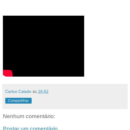
Carlos Calado
às
16:52
Compartilhar
Nenhum comentário:
Postar um comentário