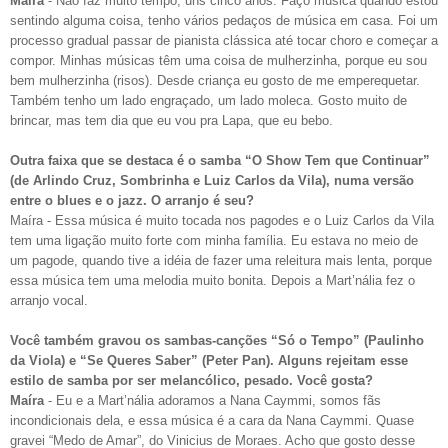
Maíra
- Não faz muito tempo, uns cinco anos. Faço música quando estou
sentindo alguma coisa, tenho vários pedaços de música em casa. Foi um
processo gradual passar de pianista clássica até tocar choro e começar a
compor. Minhas músicas têm uma coisa de mulherzinha, porque eu sou
bem mulherzinha (risos). Desde criança eu gosto de me emperequetar.
Também tenho um lado engraçado, um lado moleca. Gosto muito de
brincar, mas tem dia que eu vou pra Lapa, que eu bebo.
Outra faixa que se destaca é o samba “O Show Tem que Continuar”
(de Arlindo Cruz, Sombrinha e Luiz Carlos da Vila), numa versão
entre o blues e o jazz. O arranjo é seu?
Maíra - Essa música é muito tocada nos pagodes e o Luiz Carlos da Vila
tem uma ligação muito forte com minha família. Eu estava no meio de
um pagode, quando tive a idéia de fazer uma releitura mais lenta, porque
essa música tem uma melodia muito bonita. Depois a Mart’nália fez o
arranjo vocal.
Você também gravou os sambas-canções “Só o Tempo” (Paulinho
da Viola) e “Se Queres Saber” (Peter Pan). Alguns rejeitam esse
estilo de samba por ser melancólico, pesado. Você gosta?
Maíra
- Eu e a Mart’nália adoramos a Nana Caymmi, somos fãs
incondicionais dela, e essa música é a cara da Nana Caymmi. Quase
gravei “Medo de Amar”, do Vinicius de Moraes. Acho que gosto desse