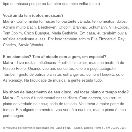
tipo de música porque eu também sou meio velha (risos).
Você ainda tem ídolos musicais?
Maíra
- Como minha formação foi bastante variada, tenho muitos ídolos.
Admiro muito Bach, Beethoven, Chopin, Brahms, Schumann, Villa-Lobos,
Tom Jobim, Chico Buarque, Maria Bethânia. Em casa, eu também ouvia
música americana e jazz. Por isso também admiro Ella Fitzgerald, Ray
Charles, Stevie Wonder.
E os pianistas? Tem afinidade com algum, em especial?
Maíra
- Tive muitas influências. É difícil escolher, mas sou muito fã do
Nelson Freire. Quando vou aos concertos, choro e peço autógrafo.
Também gosto de outros pianistas estrangeiros, como o Horowitz ou o
Ashkenazy. Na faculdade de música, a gente estuda tudo.
No show de lançamento de seu disco, vai tocar piano o tempo todo?
Maíra
- O piano é fundamental nesse disco. Com certeza, vou ter um
piano de verdade no show, nada de teclado. Vou tocar a maior parte do
tempo. Em alguns momentos, vou ser só a cantora, mas o piano é meu
porto seguro.
(entrevista parcialmente publicada no “Guia Folha – Livros, Discos, Filmes”, em 29/4/2011)