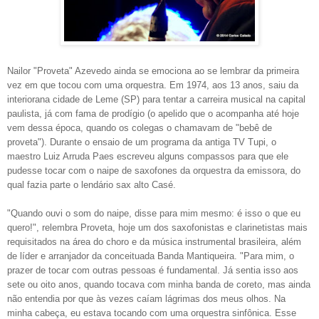
Nailor "Proveta" Azevedo ainda se emociona ao se lembrar da primeira
vez em que tocou com uma orquestra. Em 1974, aos 13 anos, saiu da
interiorana cidade de Leme (SP) para tentar a carreira musical na capital
paulista, já com fama de prodígio (o apelido que o acompanha até hoje
vem dessa época, quando os colegas o chamavam de "bebê de
proveta"). Durante o ensaio de um programa da antiga TV Tupi, o
maestro Luiz Arruda Paes escreveu alguns compassos para que ele
pudesse tocar com o naipe de saxofones da orquestra da emissora, do
qual fazia parte o lendário sax alto Casé.
"Quando ouvi o som do naipe, disse para mim mesmo: é isso o que eu
quero!", relembra Proveta, hoje um dos saxofonistas e clarinetistas mais
requisitados na área do choro e da música instrumental brasileira, além
de líder e arranjador da conceituada Banda Mantiqueira. "Para mim, o
prazer de tocar com outras pessoas é fundamental. Já sentia isso aos
sete ou oito anos, quando tocava com minha banda de coreto, mas ainda
não entendia por que às vezes caíam lágrimas dos meus olhos. Na
minha cabeça, eu estava tocando com uma orquestra sinfônica. Esse