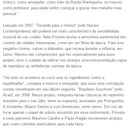
músico, como arranjador, como líder da Banda Mantiqueira, ou mesmo
como professor, para poder enfim começar a gravar meu trabalho mais
pessoal."
Lançado em 2007, "Tocando para o Interior" (selo Núcleo
Contemporâneo) não poderia ser mais característico da sensibilidade
musical de seu criador. Nele Proveta recriou a atmosfera sentimental dos
coretos de cidades interioranas, como em um filme de época. Para isso
resgatou choros, valsas e dobrados, que tocava durante a infância, em
Leme. Mesmo nas composições que fez especialmente para esse
projeto, teve o cuidado de utilizar nos arranjos uma instrumentação capaz
de reproduzir as ambiências sonoras da época.
"Um bolo só acontece se você usar os ingredientes certos e
equilibrados", compara o músico e arranjador, que usou uma concepção
sonora semelhante em seu álbum seguinte, "Brasileiro Saxofone" (selo
Acari), em 2009. Nesse projeto, interpreta temas clássicos do repertório
brasileiro para o sax (alto, tenor ou soprano), assinados por Pixinguinha,
K-Ximbinho, Moacir Santos e Luís Americano, entre outros. Em vez de
focar apenas o papel de solista assumido por esse instrumento, Proveta
e seus parceiros Maurício Carrilho e Paulo Aragão escreveram arranjos
que criam coloridos particulares para cada faixa.