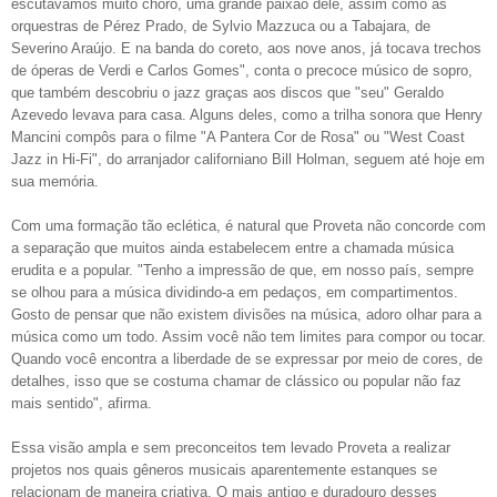
escutávamos muito choro, uma grande paixão dele, assim como as
orquestras de Pérez Prado, de Sylvio Mazzuca ou a Tabajara, de
Severino Araújo. E na banda do coreto, aos nove anos, já tocava trechos
de óperas de Verdi e Carlos Gomes", conta o precoce músico de sopro,
que também descobriu o jazz graças aos discos que "seu" Geraldo
Azevedo levava para casa. Alguns deles, como a trilha sonora que Henry
Mancini compôs para o filme "A Pantera Cor de Rosa" ou "West Coast
Jazz in Hi-Fi", do arranjador californiano Bill Holman, seguem até hoje em
sua memória.
Com uma formação tão eclética, é natural que Proveta não concorde com
a separação que muitos ainda estabelecem entre a chamada música
erudita e a popular. "Tenho a impressão de que, em nosso país, sempre
se olhou para a música dividindo-a em pedaços, em compartimentos.
Gosto de pensar que não existem divisões na música, adoro olhar para a
música como um todo. Assim você não tem limites para compor ou tocar.
Quando você encontra a liberdade de se expressar por meio de cores, de
detalhes, isso que se costuma chamar de clássico ou popular não faz
mais sentido", afirma.
Essa visão ampla e sem preconceitos tem levado Proveta a realizar
projetos nos quais gêneros musicais aparentemente estanques se
relacionam de maneira criativa. O mais antigo e duradouro desses