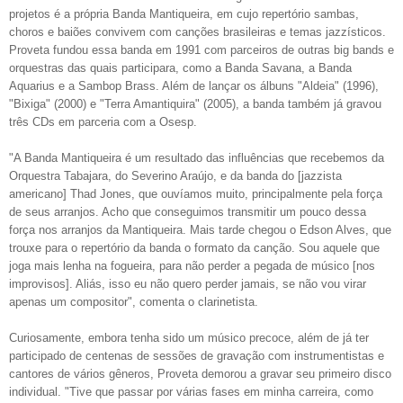
projetos é a própria Banda Mantiqueira, em cujo repertório sambas,
choros e baiões convivem com canções brasileiras e temas jazzísticos.
Proveta fundou essa banda em 1991 com parceiros de outras big bands e
orquestras das quais participara, como a Banda Savana, a Banda
Aquarius e a Sambop Brass. Além de lançar os álbuns "Aldeia" (1996),
"Bixiga" (2000) e "Terra Amantiquira" (2005), a banda também já gravou
três CDs em parceria com a Osesp.
"A Banda Mantiqueira é um resultado das influências que recebemos da
Orquestra Tabajara, do Severino Araújo, e da banda do [jazzista
americano] Thad Jones, que ouvíamos muito, principalmente pela força
de seus arranjos. Acho que conseguimos transmitir um pouco dessa
força nos arranjos da Mantiqueira. Mais tarde chegou o Edson Alves, que
trouxe para o repertório da banda o formato da canção. Sou aquele que
joga mais lenha na fogueira, para não perder a pegada de músico [nos
improvisos]. Aliás, isso eu não quero perder jamais, se não vou virar
apenas um compositor", comenta o clarinetista.
Curiosamente, embora tenha sido um músico precoce, além de já ter
participado de centenas de sessões de gravação com instrumentistas e
cantores de vários gêneros, Proveta demorou a gravar seu primeiro disco
individual. "Tive que passar por várias fases em minha carreira, como