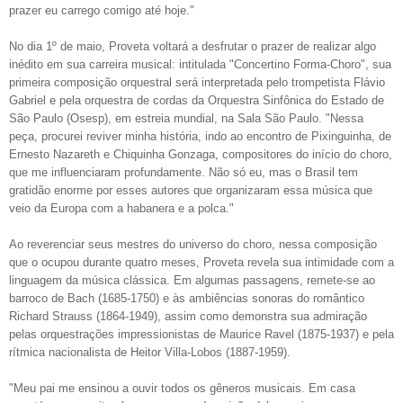
prazer eu carrego comigo até hoje."
No dia 1º de maio, Proveta voltará a desfrutar o prazer de realizar algo
inédito em sua carreira musical: intitulada "Concertino Forma-Choro", sua
primeira composição orquestral será interpretada pelo trompetista Flávio
Gabriel e pela orquestra de cordas da Orquestra Sinfônica do Estado de
São Paulo (Osesp), em estreia mundial, na Sala São Paulo. "Nessa
peça, procurei reviver minha história, indo ao encontro de Pixinguinha, de
Ernesto Nazareth e Chiquinha Gonzaga, compositores do início do choro,
que me influenciaram profundamente. Não só eu, mas o Brasil tem
gratidão enorme por esses autores que organizaram essa música que
veio da Europa com a habanera e a polca."
Ao reverenciar seus mestres do universo do choro, nessa composição
que o ocupou durante quatro meses, Proveta revela sua intimidade com a
linguagem da música clássica. Em algumas passagens, remete-se ao
barroco de Bach (1685-1750) e às ambiências sonoras do romântico
Richard Strauss (1864-1949), assim como demonstra sua admiração
pelas orquestrações impressionistas de Maurice Ravel (1875-1937) e pela
rítmica nacionalista de Heitor Villa-Lobos (1887-1959).
"Meu pai me ensinou a ouvir todos os gêneros musicais. Em casa