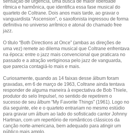
sensação de urgência, uma busca de maior liberdade
rítmica e harmônica, que identifica essa fase musical do
quarteto de Coltrane. Dois anos mais tarde, ao gravar o
vanguardista “Ascension”, o saxofonista ingressou de forma
definitiva no universo arrítmico e atonal do chamado free
jazz.
O título “Both Directions at Once” (ambas as direções de
uma vez) remete ao dilema musical que Coltrane enfrentava
na época: entre o jazz mais convencional que praticara no
passado e a atração vertiginosa pelo jazz de vanguarda,
que parecia contagiá-lo mais e mais.
Curiosamente, quando as 14 faixas desse álbum foram
gravadas, em 6 de março de 1963, Coltrane ainda tentava
responder de alguma maneira à expectativa de Bob Thiele,
produtor do selo Impulse!, no sentido de repetirem o
sucesso de seu álbum “My Favorite Things” (1961). Logo no
dia seguinte, ele e o quarteto entrariam no mesmo estúdio
para gravar um álbum ao lado do sofisticado cantor Johnny
Hartman, com um repertório de românticos clássicos da
canção norte-americana, bem adequado para atingir um
público mais amplo.