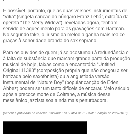
É possível, portanto, que as duas versões instrumentais de
“Vilia” (singela canção do húngaro Franz Lehár, extraída da
opereta “The Merry Widow”), reveladas agora, tenham
servido de aquecimento para as gravações com Hartman.
No segundo take, o lirismo da melodia ganha mais realce
graças à sonoridade branda do sax soprano.
Para os ouvidos de quem já se acostumou à redundância e
à falta de substância que marcam grande parte da produção
musical de hoje, faixas como a encantatória “Untitled
Original 11383” (composição própria que não chegou a ser
batizada pelo saxofonista) ou a angustiada versão
instrumental de “Nature Boy” (popular canção de Eden
Ahbez) podem ser um tanto difíceis de encarar.
Meio século
após a precoce morte de Coltrane, a música desse
messiânico jazzista soa ain
da mais perturbadora.
(Resenha publicada no caderno "Ilustrada" da "Folha de S. Paulo", edição de 2/07/2018)