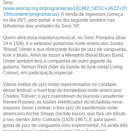
Sesc
(
www.sescsp.org.br/programacao/161482_SESC+JAZZ+20
18#/content=programacao
). A venda de ingressos começa
no dia 26/7, pelo portal, e no dia seguinte também nas
bilheterias das unidades do Sesc SP.
Quem abre essa maratona musical, no Sesc Pompeia (dias
14 e 15/8), é o veterano guitarrista norte-americano James
“Blood” Ulmer e sua eletrizante fusão de jazz de vanguarda,
funk e blues. Além de trazer a Memphis Blood Blues Band,
Ulmer também terá a companhia de outro gigante da
guitarra: Vernon Reid (líder da banda de funk-metal Living
Colour), em participação especial.
Vários estilos de jazz estão representados no cardápio
desse festival: o hard bop do trompetista norte-americano
Charles Tolliver; o jazz mainstream da pianista canadense
Renee Rosnes; as fusões eletrificadas do tecladista nova-
iorquino Jason Lindner; o free jazz do saxofonista norte-
americano Archie Shepp (na foto baixo), que fará um tributo
a seu mentor John Coltrane (1926-1967). E para quem
gosta de jazz de vanguarda e/ou experimental, há ainda três