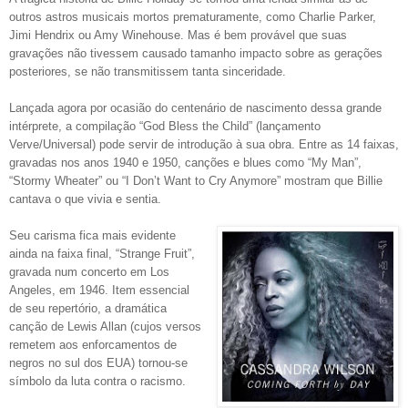
outros astros musicais mortos prematuramente, como Charlie Parker,
Jimi Hendrix ou Amy Winehouse. Mas é bem provável que suas
gravações não tivessem causado tamanho impacto sobre as gerações
posteriores, se não transmitissem tanta sinceridade.
Lançada agora por ocasião do centenário de nascimento dessa grande
intérprete, a compilação “God Bless the Child” (lançamento
Verve/Universal) pode servir de introdução à sua obra. Entre as 14 faixas,
gravadas nos anos 1940 e 1950, canções e blues como “My Man”,
“Stormy Wheater” ou “I Don’t Want to Cry Anymore” mostram que Billie
cantava o que vivia e sentia.
Seu carisma fica mais evidente
ainda na faixa final, “Strange Fruit”,
gravada num concerto em Los
Angeles, em 1946. Item essencial
de seu repertório, a dramática
canção de Lewis Allan (cujos versos
remetem aos enforcamentos de
negros no sul dos EUA) tornou-se
símbolo da luta contra o racismo.