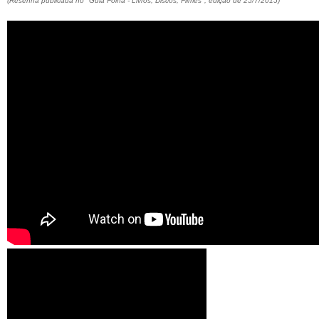
(Resenha publicada no "Guia Folha - Livros, Discos, Filmes", edição de 25/7/2015)