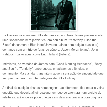
Se Cassandra aproxima Billie da música pop, José James prefere adotar
uma sonoridade bem jazzística, em seu álbum “Yesterday I Had the
Blues” (lançamento Blue Note/Universal, ainda sem edição brasileira),
contando com um trio de feras do gênero: Jason Moran (piano), John
Patitucci (baixo acústico) e Eric Harland (bateria).
Intimistas, as versões de James para “Good Morning Heartache”, “Body
and Soul” e “Tenderly”, entre outras, enfatizam os silêncios, o
sentimento. Mais ainda: transmitem aquela sensação de sinceridade que
sempre marcaram as interpretações de Billie Holiday.
Ao final da audição dessas homenagens tão diferentes, fica no ar a velha
questão que deveria afligir qualquer um que se aventura num projeto de
releituras: até onde se pode chegar sem descaracterizar a obra original?