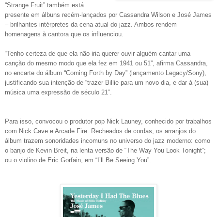
“Strange Fruit” também está
presente em álbuns recém-lançados por Cassandra Wilson e José James
– brilhantes intérpretes da cena atual do jazz. Ambos rendem
homenagens à cantora que os influenciou.
“Tenho certeza de que ela não iria querer ouvir alguém cantar uma
canção do mesmo modo que ela fez em 1941 ou 51”, afirma Cassandra,
no encarte do álbum “Coming Forth by Day” (lançamento Legacy/Sony),
justificando sua intenção de “trazer Billie para um novo dia, e dar à (sua)
música uma expressão de século 21”.
Para isso, convocou o produtor pop Nick Launey, conhecido por trabalhos
com Nick Cave e Arcade Fire. Recheados de cordas, os arranjos do
álbum trazem sonoridades incomuns no universo do jazz moderno: como
o banjo de Kevin Breit, na lenta versão de “The Way You Look Tonight”;
ou o violino de Eric Gorfain, em “I’ll Be Seeing You”.