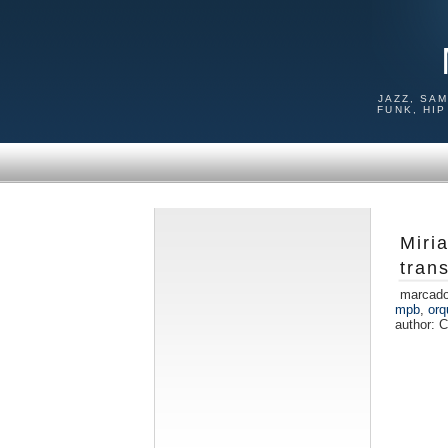
JAZZ, SA
FUNK, HI
Miri
tran
marcad
mpb
,
orq
author:
C