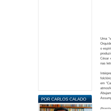
Uma “v
Orquíd
o espír
produz
César 
nas let
Intérp
folcló
em “Ca
atmosf
Abujam
Assump
POR CARLOS CALADO
(Resenha 