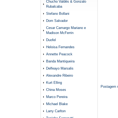
Chucho Valdés & Gonzalo
Rubalcaba
Stefano Bollani
Dom Salvador
Cesar Camargo Mariano e
Madison McFerrin
Duofel
Heloisa Fernandes
Annette Peacock
Banda Mantiqueira
Delfeayo Marsalis
Alexandre Ribeiro
Kurt Elling
Postagem m
China Moses
Marco Pereira
Michael Blake
Larry Carlton