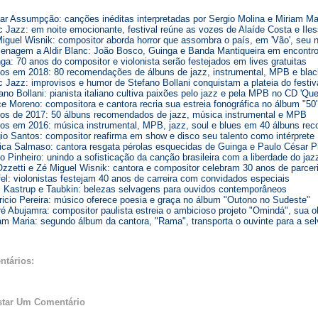
ar Assumpção: canções inéditas interpretadas por Sergio Molina e Miriam Ma
 Jazz: em noite emocionante, festival reúne as vozes de Alaíde Costa e Iles
iguel Wisnik: compositor aborda horror que assombra o país, em 'Vão', seu
nagem a Aldir Blanc: João Bosco, Guinga e Banda Mantiqueira em encontro 
ga: 70 anos do compositor e violonista serão festejados em lives gratuitas
os em 2018: 80 recomendações de álbuns de jazz, instrumental, MPB e bla
 Jazz: improvisos e humor de Stefano Bollani conquistam a plateia do festiv
ano Bollani: pianista italiano cultiva paixões pelo jazz e pela MPB no CD 'Qu
e Moreno: compositora e cantora recria sua estreia fonográfica no álbum "50
os de 2017: 50 álbuns recomendados de jazz, música instrumental e MPB
os em 2016: música instrumental, MPB, jazz, soul e blues em 40 álbuns r
io Santos: compositor reafirma em show e disco seu talento como intérprete
ca Salmaso: cantora resgata pérolas esquecidas de Guinga e Paulo César P
o Pinheiro: unindo a sofisticação da canção brasileira com a liberdade do jaz
zzetti e Zé Miguel Wisnik: cantora e compositor celebram 30 anos de parcer
el: violonistas festejam 40 anos de carreira com convidados especiais
 Kastrup e Taubkin: belezas selvagens para ouvidos contemporâneos
icio Pereira: músico oferece poesia e graça no álbum "Outono no Sudeste"
é Abujamra: compositor paulista estreia o ambicioso projeto "Omindá", sua o
am Maria: segundo álbum da cantora, "Rama", transporta o ouvinte para a sel
ntários:
star Um Comentário