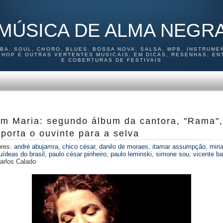
MÚSICA DE ALMA NEGR
MBA, SOUL, CHORO, BLUES, BOSSA NOVA, SALSA, MPB, INSTRUMEN
P HOP E OUTRAS VERTENTES MUSICAIS, EM DICAS, RESENHAS, EN
E COBERTURAS DE FESTIVAIS
am Maria: segundo álbum da cantora, "Rama",
sporta o ouvinte para a selva
ores:
andré abujamra
,
chico césar
,
danilo de moraes
,
itamar assumpção
,
miri
uídeas do brasil
,
paulo césar pinheiro
,
paulo leminski
,
simone sou
,
vicente ba
arlos Calado