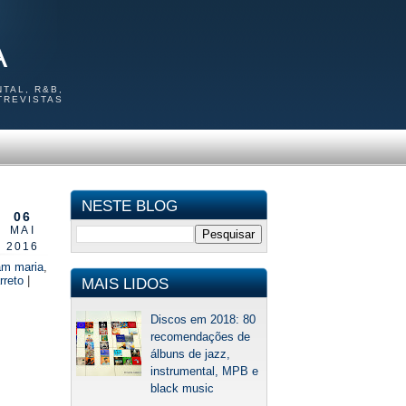
A
TAL, R&B,
TREVISTAS
NESTE BLOG
06
MAI
2016
am maria
,
rreto
|
MAIS LIDOS
Discos em 2018: 80
recomendações de
álbuns de jazz,
instrumental, MPB e
black music