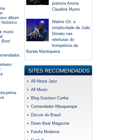
pianista Amina
ria
Claudine Myers
si
 novo álbum
Walmir Gil: a
histórico
simplicidade de João
ck music
Donato nas
al
releituras do
e Bom'
trompetista da
"
Banda Mantiqueira
ecomendados
inheiro
z
SITES RECOMENDADOS
ia
All About Jazz
All Music
bra-prima
va
Blog Gustavo Cunha
Comendador Albuquerque
Discos do Brasil
Down Beat Magazine
Farofa Moderna