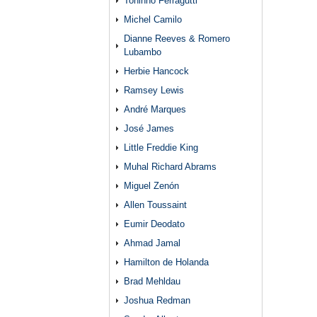
Toninho Ferragutti
Michel Camilo
Dianne Reeves & Romero
Lubambo
Herbie Hancock
Ramsey Lewis
André Marques
José James
Little Freddie King
Muhal Richard Abrams
Miguel Zenón
Allen Toussaint
Eumir Deodato
Ahmad Jamal
Hamilton de Holanda
Brad Mehldau
Joshua Redman