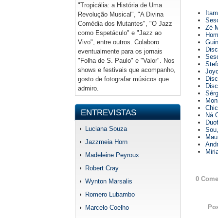
"Tropicália: a História de Uma
Itam
Revolução Musical", "A Divina
Sesc
Comédia dos Mutantes", "O Jazz
Zé M
como Espetáculo" e "Jazz ao
Home
Vivo", entre outros. Colaboro
Guin
Disc
eventualmente para os jornais
Sesc
"Folha de S. Paulo" e "Valor". Nos
Stef
shows e festivais que acompanho,
Joyc
Disc
gosto de fotografar músicos que
Disc
admiro.
Sérg
Moni
Chic
ENTREVISTAS
Ná O
Duof
Luciana Souza
Sou,
Maur
Jazzmeia Horn
Andr
Miri
Madeleine Peyroux
Robert Cray
0 Come
Wynton Marsalis
Romero Lubambo
Po
Marcelo Coelho