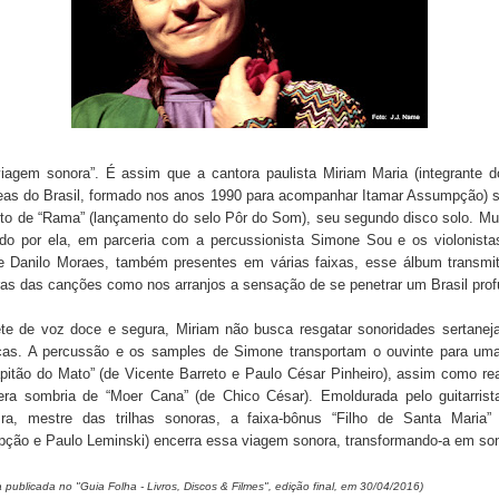
iagem sonora”. É assim que a cantora paulista Miriam Maria (integrante d
eas do Brasil, formado nos anos 1990 para acompanhar Itamar Assumpção) si
ito de “Rama” (lançamento do selo Pôr do Som), seu segundo disco solo. M
ido por ela, em parceria com a percussionista Simone Sou e os violonista
e Danilo Moraes, também presentes em várias faixas, esse álbum transmit
ras das canções como nos arranjos a sensação de se penetrar um Brasil pro
rete de voz doce e segura, Miriam não busca resgatar sonoridades sertanej
ricas. A percussão e os samples de Simone transportam o ouvinte para uma
pitão do Mato” (de Vicente Barreto e Paulo César Pinheiro), assim como re
era sombria de “Moer Cana” (de Chico César). Emoldurada pelo guitarrist
ra, mestre das trilhas sonoras, a faixa-bônus “Filho de Santa Maria” 
ção e Paulo Leminski) encerra essa viagem sonora, transformando-a em so
publicada no "Guia Folha - Livros, Discos & Filmes", edição final, em 30/04/2016)