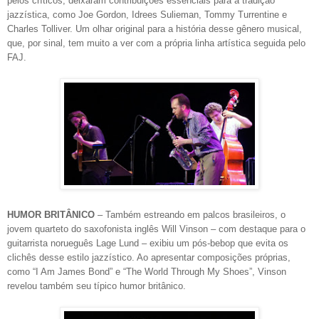
pelos críticos, deixaram contribuições essenciais para a tradição
jazzística, como Joe Gordon, Idrees Sulieman, Tommy Turrentine e
Charles Tolliver. Um olhar original para a história desse gênero musical,
que, por sinal, tem muito a ver com a própria linha artística seguida pelo
FAJ.
HUMOR BRITÂNICO
– Também estreando em palcos brasileiros, o
jovem quarteto do saxofonista inglês Will Vinson – com destaque para o
guitarrista norueguês Lage Lund – exibiu um pós-bebop que evita os
clichês desse estilo jazzístico. Ao apresentar composições próprias,
como “I Am James Bond” e “The World Through My Shoes”, Vinson
revelou também seu típico humor britânico.