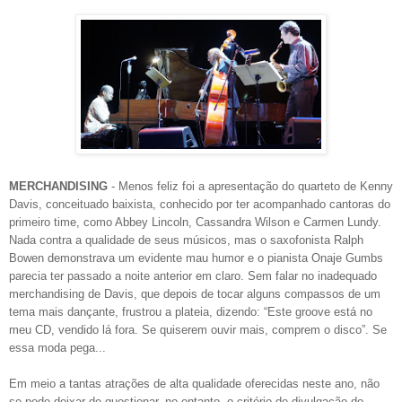
MERCHANDISING
- Menos feliz foi a apresentação do quarteto de Kenny
Davis, conceituado baixista, conhecido por ter acompanhado cantoras do
primeiro time, como Abbey Lincoln, Cassandra Wilson e Carmen Lundy.
Nada contra a qualidade de seus músicos, mas o saxofonista Ralph
Bowen demonstrava um evidente mau humor e o pianista Onaje Gumbs
parecia ter passado a noite anterior em claro. Sem falar no inadequado
merchandising de Davis, que depois de tocar alguns compassos de um
tema mais dançante, frustrou a plateia, dizendo: “Este groove está no
meu CD, vendido lá fora. Se quiserem ouvir mais, comprem o disco”. Se
essa moda pega...
Em meio a tantas atrações de alta qualidade oferecidas neste ano, não
se pode deixar de questionar, no entanto, o critério de divulgação do