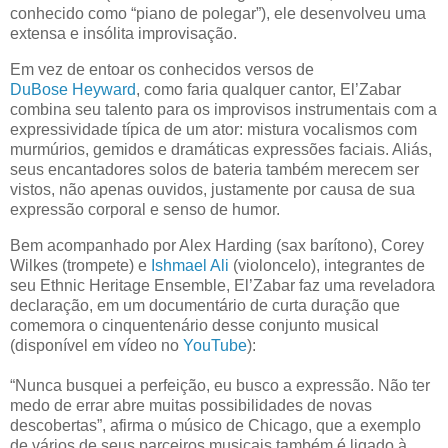
conhecido como “piano de polegar”), ele desenvolveu uma
extensa e insólita improvisação.
Em vez de entoar os conhecidos versos de
DuBose Heyward
, como faria qualquer cantor, El’Zabar
combina seu talento para os improvisos instrumentais com a
expressividade típica de um ator: mistura vocalismos com
murmúrios, gemidos e dramáticas expressões faciais. Aliás,
seus encantadores solos de bateria também merecem ser
vistos, não apenas ouvidos, justamente por causa de sua
expressão corporal e senso de humor.
Bem acompanhado por Alex Harding (sax barítono), Corey
Wilkes (trompete) e
Ishmael Ali
(violoncelo), integrantes de
seu Ethnic Heritage Ensemble, El’Zabar faz uma reveladora
declaração, em um documentário de curta duração que
comemora o cinquentenário desse conjunto musical
(disponível em vídeo no
YouTube
):
“Nunca busquei a perfeição, eu busco a expressão. Não ter
medo de errar abre muitas possibilidades de novas
descobertas”, afirma o músico de Chicago, que a exemplo
de vários de seus parceiros musicais também é ligado à