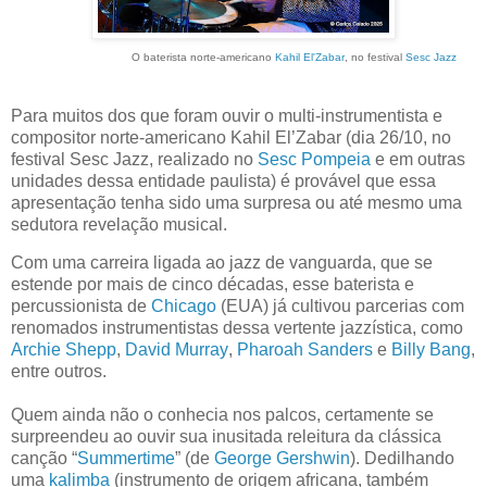
O baterista norte-americano
Kahil El'Zabar
, no festival
Sesc Jazz
Para muitos dos que foram ouvir o multi-instrumentista e
compositor norte-americano Kahil El’Zabar (dia 26/10, no
festival Sesc Jazz, realizado no
Sesc Pompeia
e em outras
unidades dessa entidade paulista) é provável que essa
apresentação tenha sido uma surpresa ou até mesmo uma
sedutora revelação musical.
Com uma carreira ligada ao jazz de vanguarda, que se
estende por mais de cinco décadas, esse baterista e
percussionista de
Chicago
(EUA) já cultivou parcerias com
renomados instrumentistas dessa vertente jazzística, como
Archie Shepp
,
David Murray
,
Pharoah Sanders
e
Billy Bang
,
entre outros.
Quem ainda não o conhecia nos palcos, certamente se
surpreendeu ao ouvir sua inusitada releitura da clássica
canção “
Summertime
” (de
George Gershwin
). Dedilhando
uma
kalimba
(instrumento de origem africana, também