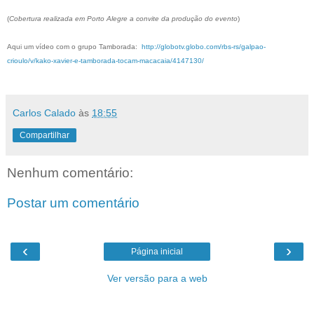
(
Cobertura realizada em Porto Alegre a convite da produção do evento
)
Aqui um vídeo com o grupo Tamborada:
http://globotv.globo.com/rbs-rs/galpao-
crioulo/v/kako-xavier-e-tamborada-tocam-macacaia/4147130/
Carlos Calado
às
18:55
Compartilhar
Nenhum comentário:
Postar um comentário
‹
›
Página inicial
Ver versão para a web