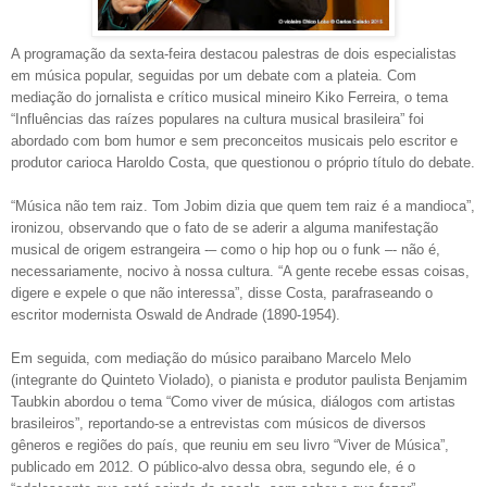
A programação da sexta-feira destacou palestras de dois especialistas
em música popular, seguidas por um debate com a plateia. Com
mediação do jornalista e crítico musical mineiro Kiko Ferreira, o tema
“Influências das raízes populares na cultura musical brasileira” foi
abordado com bom humor e sem preconceitos musicais pelo escritor e
produtor carioca Haroldo Costa, que questionou o próprio título do debate.
“Música não tem raiz. Tom Jobim dizia que quem tem raiz é a mandioca”,
ironizou, observando que o fato de se aderir a alguma manifestação
musical de origem estrangeira -– como o hip hop ou o funk –- não é,
necessariamente, nocivo à nossa cultura. “A gente recebe essas coisas,
digere e expele o que não interessa”, disse Costa, parafraseando o
escritor modernista Oswald de Andrade (1890-1954).
Em seguida, com mediação do músico paraibano Marcelo Melo
(integrante do Quinteto Violado), o pianista e produtor paulista Benjamim
Taubkin abordou o tema “Como viver de música, diálogos com artistas
brasileiros”, reportando-se a entrevistas com músicos de diversos
gêneros e regiões do país, que reuniu em seu livro “Viver de Música”,
publicado em 2012. O público-alvo dessa obra, segundo ele, é o