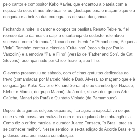
pelo cantor e compositor Kako Xavier, que encantou a plateia com a
riqueza de seus ritmos afro-brasileiros (destaque para o maçambique e a
congada) e a beleza das coreografias de suas dançarinas.
Fechando a noite, o cantor e compositor paulista Renato Teixeira, fiel
representante da música caipira e sertaneja do sudeste, relembrou
sucessos como “Romaria”, “Tocando em Frente” e “Amanheceu, Peguei a
Viola”. Também cantou a clássica “Cuitelinho” (recolhida por Paulo
Vanzolini) e a emotiva “Pai e Filho” (versão de “Father and Son”, de Cat
Stevens), acompanhado por Chico Teixeira, seu filho.
O evento prosseguiu no sábado, com oficinas gratuitas dedicadas ao
frevo (comandadas por Marcelo Melo e Dudu Alves), ao maçambique e à
congada (por Kako Xavier e Richard Serraria) e ao carimbó (por Nazaco,
Kleber e Márcio, do grupo Manari). Já à noite, shows dos grupos Arte
Gaúcha, Manari (do Pará) e Quinteto Violado (de Pernambuco).
Depois de algumas edições esparsas, fica agora a expectativa de que
esse evento possa ser realizado com mais regularidade e abrangência.
Como diz o crítico musical e curador Juarez Fonseca, “o Brasil precisa
se conhecer melhor”. Nesse sentido, a sexta edição do Acorde Brasileiro
já deixou uma promissora contribuição.