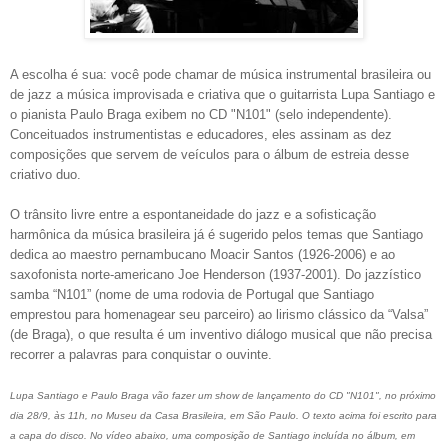
A escolha é sua: você pode chamar de música instrumental brasileira ou
de jazz a música improvisada e criativa que o guitarrista Lupa Santiago e
o pianista Paulo Braga exibem no CD "N101" (selo independente).
Conceituados instrumentistas e educadores, eles assinam as dez
composições que servem de veículos para o álbum de estreia desse
criativo duo.
O trânsito livre entre a espontaneidade do jazz e a sofisticação
harmônica da música brasileira já é sugerido pelos temas que Santiago
dedica ao maestro pernambucano Moacir Santos (1926-2006) e ao
saxofonista norte-americano Joe Henderson (1937-2001). Do jazzístico
samba “N101” (nome de uma rodovia de Portugal que Santiago
emprestou para homenagear seu parceiro) ao lirismo clássico da “Valsa”
(de Braga), o que resulta é um inventivo diálogo musical que não precisa
recorrer a palavras para conquistar o ouvinte.
Lupa Santiago e Paulo Braga vão fazer um show de lançamento do CD "N101", no próximo
dia 28/9, às 11h,
no Museu da Casa Brasileira, em São Paulo. O texto acima foi escrito para
a capa do disco. No vídeo abaixo, uma composição de Santiago incluída no álbum, em