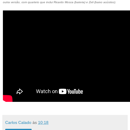
outra versão, com quarteto que inclui Ricardo Mosca (bateria) e Zeli (baixo acústico).
Carlos Calado
às
10:18