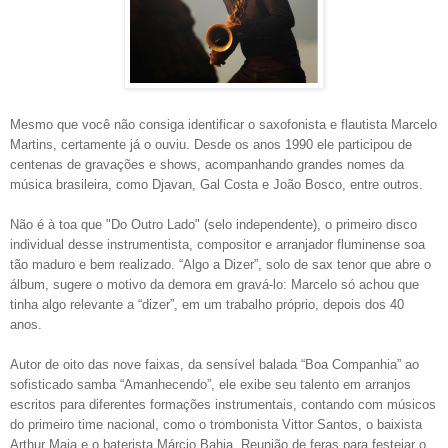
Mesmo que você não consiga identificar o saxofonista e flautista Marcelo
Martins, certamente já o ouviu. Desde os anos 1990 ele participou de
centenas de gravações e shows, acompanhando grandes nomes da
música brasileira, como Djavan, Gal Costa e João Bosco, entre outros.
Não é à toa que "Do Outro Lado" (selo independente), o primeiro disco
individual desse instrumentista, compositor e arranjador fluminense soa
tão maduro e bem realizado. “Algo a Dizer”, solo de sax tenor que abre o
álbum, sugere o motivo da demora em gravá-lo: Marcelo só achou que
tinha algo relevante a “dizer”, em um trabalho próprio, depois dos 40
anos.
Autor de oito das nove faixas, da sensível balada “Boa Companhia” ao
sofisticado samba “Amanhecendo”, ele exibe seu talento em arranjos
escritos para diferentes formações instrumentais, contando com músicos
do primeiro time nacional, como o trombonista Vittor Santos, o baixista
Arthur Maia e o baterista Márcio Bahia. Reunião de feras para festejar o