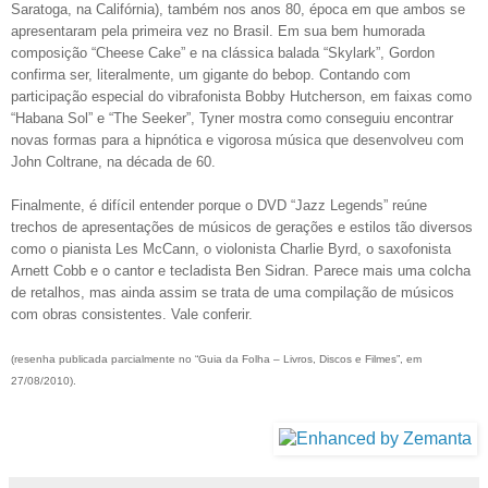
Saratoga, na Califórnia), também nos anos 80, época em que ambos se
apresentaram pela primeira vez no Brasil. Em sua bem humorada
composição “Cheese Cake” e na clássica balada “Skylark”, Gordon
confirma ser, literalmente, um gigante do bebop. Contando com
participação especial do vibrafonista Bobby Hutcherson, em faixas como
“Habana Sol” e “The Seeker”, Tyner mostra como conseguiu encontrar
novas formas para a hipnótica e vigorosa música que desenvolveu com
John Coltrane, na década de 60.
Finalmente, é difícil entender porque o DVD “Jazz Legends” reúne
trechos de apresentações de músicos de gerações e estilos tão diversos
como o pianista Les McCann, o violonista Charlie Byrd, o saxofonista
Arnett Cobb e o cantor e tecladista Ben Sidran. Parece mais uma colcha
de retalhos, mas ainda assim se trata de uma compilação de músicos
com obras consistentes. Vale conferir.
(resenha publicada parcialmente no “Guia da Folha – Livros, Discos e Filmes”, em
27/08/2010).