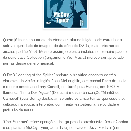
Quem já ingressou na era do vídeo em alta definição pode estranhar a
sofrível qualidade de imagem desta série de DVDs, mais próxima do
arcaico padrão VHS. Mesmo assim, o elenco incluído no primeiro pacote
da série Jazz Collection (lançamento Wet Music) merece ser apreciado
por fãs desse gênero musical.
O DVD “Meeting of the Spirits” registra o histórico encontro de três
virtuoses do violão: o inglês John McLaughlin, o espanhol Paco de Lucia
e o norte-americano Larry Coryell, em turnê pela Europa, em 1980. A
flamenca “Entre Dos Aguas” (DeLucia) e o samba canção “Manhã de
Carnaval” (Luiz Bonfá) destacam-se entre os cinco temas que esse trio,
cultuado na época, interpretou com muita testosterona, velocidade e
profusão de notas.
“Cool Summer” reúne aparições dos grupos do saxofonista Dexter Gordon
e do pianista McCoy Tyner, ao ar livre, no Harvest Jazz Festival (em