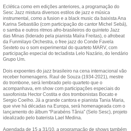
Eclética como em edições anteriores, a programação do
Sesc Jazz mistura diversos estilos de jazz e música
instrumental, como a fusion e a black music da baixista Ana
Karina Sebastião (com participação do cantor Michel Sebá),
o samba e outros ritmos afro-brasileiros do quinteto Jazz
das Minas (liderado pela pianista Maíra Freitas), o afrobeat
da Funmilayo Orchestra, o free jazz do Conde Favela
Sexteto ou o som experimental do quarteto MARV, com
participação especial do tecladista Lelo Nazário, do lendário
Grupo Um.
Dois expoentes do jazz brasileiro na cena internacional vão
receber homenagens. Raul de Souza (1934-2021), mestre
do trombone, será lembrado pelo quarteto que o
acompanhava, em show com participações especiais do
saxofonista Hector Costita e dos trombonistas Bocato e
Sergio Coelho. Já a grande cantora e pianista Tania Maria,
que vive há décadas na Europa, será homenageada com o
lançamento do álbum “Parabéns Tânia” (Selo Sesc), projeto
idealizado pelo baterista Lael Medina.
Agendada de 15 a 31/10, a programação de shows também