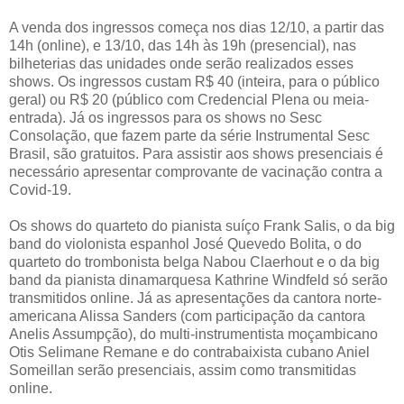
A venda dos ingressos começa nos dias 12/10, a partir das
14h (online), e 13/10, das 14h às 19h (presencial), nas
bilheterias das unidades onde serão realizados esses
shows. Os ingressos custam R$ 40 (inteira, para o público
geral) ou R$ 20 (público com Credencial Plena ou meia-
entrada). Já os ingressos para os shows no Sesc
Consolação, que fazem parte da série Instrumental Sesc
Brasil, são gratuitos. Para assistir aos shows presenciais é
necessário apresentar comprovante de vacinação contra a
Covid-19.
Os shows do quarteto do pianista suíço Frank Salis, o da big
band do violonista espanhol José Quevedo Bolita, o do
quarteto do trombonista belga Nabou Claerhout e o da big
band da pianista dinamarquesa Kathrine Windfeld só serão
transmitidos online. Já as apresentações da cantora norte-
americana Alissa Sanders (com participação da cantora
Anelis Assumpção), do multi-instrumentista moçambicano
Otis Selimane Remane e do contrabaixista cubano Aniel
Someillan serão presenciais, assim como transmitidas
online.