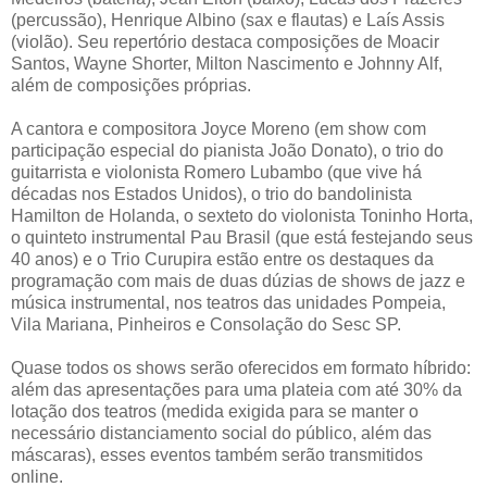
(percussão), Henrique Albino (sax e flautas) e Laís Assis
(violão). Seu repertório destaca composições de Moacir
Santos, Wayne Shorter, Milton Nascimento e Johnny Alf,
além de composições próprias.
A cantora e compositora Joyce Moreno (em show com
participação especial do pianista João Donato), o trio do
guitarrista e violonista Romero Lubambo (que vive há
décadas nos Estados Unidos), o trio do bandolinista
Hamilton de Holanda, o sexteto do violonista Toninho Horta,
o quinteto instrumental Pau Brasil (que está festejando seus
40 anos) e o Trio Curupira estão entre os destaques da
programação com mais de duas dúzias de shows de jazz e
música instrumental, nos teatros das unidades Pompeia,
Vila Mariana, Pinheiros e Consolação do Sesc SP.
Quase todos os shows serão oferecidos em formato híbrido:
além das apresentações para uma plateia com até 30% da
lotação dos teatros (medida exigida para se manter o
necessário distanciamento social do público, além das
máscaras), esses eventos também serão transmitidos
online.