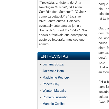
"Tropicália: a História de Uma
porque
Revolução Musical", "A Divina
ela s
Comédia dos Mutantes", "O Jazz
criand
como Espetáculo" e "Jazz ao
há tant
Vivo", entre outros. Colaboro
eventualmente para os jornais
Outro a
"Folha de S. Paulo" e "Valor". Nos
com di
shows e festivais que acompanho,
de on
gosto de fotografar músicos que
pouco 
admiro.
sinto f
samba
ENTREVISTAS
geral”,
toco m
Luciana Souza
Unidos
Jazzmeia Horn
eu toqu
Madeleine Peyroux
Foi o b
Robert Cray
para N
Wynton Marsalis
isolad
cultura
Romero Lubambo
fazer. 
Marcelo Coelho