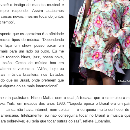
 você a instiga de maneira musical e
empre responde. Assim acabamos
o coisas novas, mesmo tocando juntos
o tempo”.
specto que os aproxima é a afinidade
versos tipos de música. “Dependendo
de faço um show, posso puxar um
mais para um lado ou outro. Eu me
eliz tocando blues, jazz, bossa nova,
, baião. Gosto de música boa em
 afirma o violonista. “Aliás, hoje eu
ais música brasileira nos Estados
 do que no Brasil, onde preferem que
e alguma coisa mais internacional”.
aixista paulistano Nilson Matta, com o qual já tocava, que o estimulou a 
ova York, em meados dos anos 1980. “Naquela época o Brasil era um paí
—
—
o
ainda não havia internet, nem celular
e eu queria muito conhecer de 
 americana. Infelizmente, eu não conseguiria tocar no Brasil a música qu
Para sobreviver, eu teria que tocar outras coisas”, reflete Lubambo.