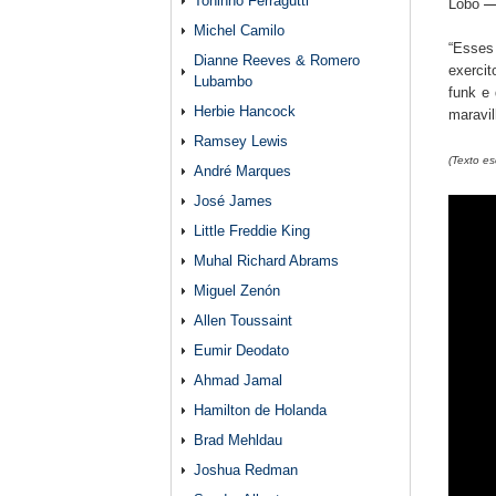
Toninho Ferragutti
Lobo
Michel Camilo
“Esses
Dianne Reeves & Romero
exercit
Lubambo
funk e
Herbie Hancock
maravil
Ramsey Lewis
(Texto es
André Marques
José James
Little Freddie King
Muhal Richard Abrams
Miguel Zenón
Allen Toussaint
Eumir Deodato
Ahmad Jamal
Hamilton de Holanda
Brad Mehldau
Joshua Redman