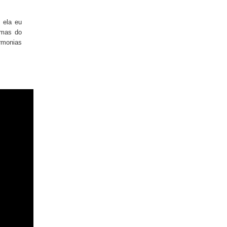
 ela eu
ximas do
rmonias