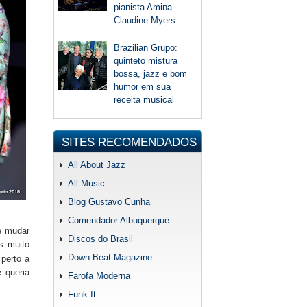
pianista Amina
Claudine Myers
Brazilian Grupo:
quinteto mistura
bossa, jazz e bom
humor em sua
receita musical
SITES RECOMENDADOS
All About Jazz
All Music
Blog Gustavo Cunha
Comendador Albuquerque
se mudar
Discos do Brasil
s muito
Down Beat Magazine
perto a
e queria
Farofa Moderna
Funk It