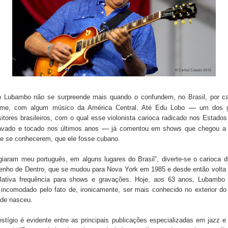
 Lubambo não se surpreende mais quando o confundem, no Brasil, por c
—
me, com algum músico da América Central. Até Edu Lobo
um dos g
tores brasileiros, com o qual esse violonista carioca radicado nos Estado
—
avado e tocado nos últimos anos
já comentou em shows que chegou a 
de se conhecerem, que ele fosse cubano.
giaram meu português, em alguns lugares do Brasil”, diverte-se o carioca d
enho de Dentro, que se mudou para Nova York em 1985 e desde então volta 
lativa frequência para shows e gravações. Hoje, aos 63 anos, Lubambo
 incomodado pelo fato de, ironicamente, ser mais conhecido no exterior do
nde nasceu.
stígio é evidente entre as principais publicações especializadas em jazz 