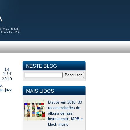
A
TAL, R&B,
TREVISTAS
NESTE BLOG
14
JUN
2019
o
,
ras jazz
MAIS LIDOS
Discos em 2018: 80
recomendações de
álbuns de jazz,
instrumental, MPB e
black music