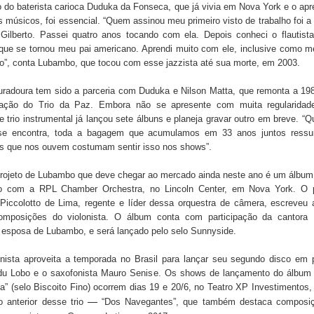
 do baterista carioca Duduka da Fonseca, que já vivia em Nova York e o ap
s músicos, foi essencial. “Quem assinou meu primeiro visto de trabalho foi a
 Gilberto. Passei quatro anos tocando com ela. Depois conheci o flautista
que se tornou meu pai americano. Aprendi muito com ele, inclusive como me
o”, conta Lubambo, que tocou com esse jazzista até sua morte, em 2003.
uradoura tem sido a parceria com Duduka e Nilson Matta, que remonta a 19
ação do Trio da Paz. Embora não se apresente com muita regularidad
te trio instrumental já lançou sete álbuns e planeja gravar outro em breve. “
se encontra, toda a bagagem que acumulamos em 33 anos juntos ressu
s que nos ouvem costumam sentir isso nos shows”.
projeto de Lubambo que deve chegar ao mercado ainda neste ano é um álbum
o com a RPL Chamber Orchestra, no Lincoln Center, em Nova York. O p
Piccolotto de Lima, regente e líder dessa orquestra de câmera, escreveu 
omposições do violonista. O álbum conta com participação da cantora
 esposa de Lubambo, e será lançado pelo selo Sunnyside.
onista aproveita a temporada no Brasil para lançar seu segundo disco em p
u Lobo e o saxofonista Mauro Senise. Os shows de lançamento do álbum
” (selo Biscoito Fino) ocorrem dias 19 e 20/6, no Teatro XP Investimentos,
—
o anterior desse trio
“Dos Navegantes”, que também destaca composi