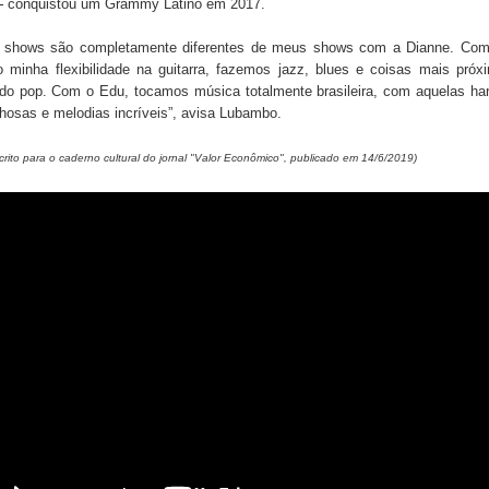
—
conquistou um Grammy Latino em 2017.
 shows são completamente diferentes de meus shows com a Dianne. Com
o minha flexibilidade na guitarra, fazemos jazz, blues e coisas mais pró
 do pop. Com o Edu, tocamos música totalmente brasileira, com aquelas ha
hosas e melodias incríveis”, avisa Lubambo.
crito para o caderno cultural do jornal "Valor Econômico", publicado em 14/6/2019)