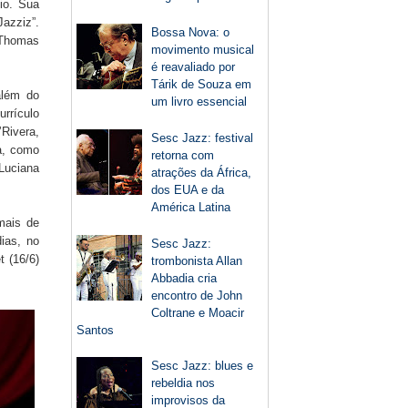
io. Sua
Jazziz”.
Bossa Nova: o
 Thomas
movimento musical
é reavaliado por
Tárik de Souza em
além do
um livro essencial
urrículo
Rivera,
Sesc Jazz: festival
ca, como
retorna com
Luciana
atrações da África,
dos EUA e da
América Latina
mais de
ias, no
Sesc Jazz:
t (16/6)
trombonista Allan
Abbadia cria
encontro de John
Coltrane e Moacir
Santos
Sesc Jazz: blues e
rebeldia nos
improvisos da