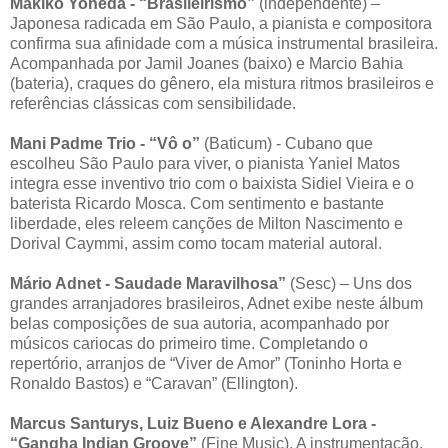
Makiko Yoneda - “Brasileirismo”
(independente) –
Japonesa radicada em São Paulo, a pianista e compositora
confirma sua afinidade com a música instrumental brasileira.
Acompanhada por Jamil Joanes (baixo) e Marcio Bahia
(bateria), craques do gênero, ela mistura ritmos brasileiros e
referências clássicas com sensibilidade.
Mani Padme Trio - “Vô o”
(Baticum) - Cubano que
escolheu São Paulo para viver, o pianista Yaniel Matos
integra esse inventivo trio com o baixista Sidiel Vieira e o
baterista Ricardo Mosca. Com sentimento e bastante
liberdade, eles releem canções de Milton Nascimento e
Dorival Caymmi, assim como tocam material autoral.
Mário Adnet - Saudade Maravilhosa”
(Sesc) – Uns dos
grandes arranjadores brasileiros, Adnet exibe neste álbum
belas composições de sua autoria, acompanhado por
músicos cariocas do primeiro time. Completando o
repertório, arranjos de “Viver de Amor” (Toninho Horta e
Ronaldo Bastos) e “Caravan” (Ellington).
Marcus Santurys, Luiz Bueno e Alexandre Lora -
“Gangha Indian Groove”
(Fine Music). A instrumentação,