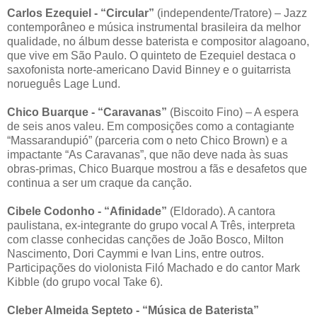
Carlos Ezequiel - “Circular”
(independente/Tratore) – Jazz
contemporâneo e música instrumental brasileira da melhor
qualidade, no álbum desse baterista e compositor alagoano,
que vive em São Paulo. O quinteto de Ezequiel destaca o
saxofonista norte-americano David Binney e o guitarrista
norueguês Lage Lund.
Chico Buarque - “Caravanas”
(Biscoito Fino) – A espera
de seis anos valeu. Em composições como a contagiante
“Massarandupió” (parceria com o neto Chico Brown) e a
impactante “As Caravanas”, que não deve nada às suas
obras-primas, Chico Buarque mostrou a fãs e desafetos que
continua a ser um craque da canção.
Cibele Codonho - “Afinidade”
(Eldorado). A cantora
paulistana, ex-integrante do grupo vocal A Três, interpreta
com classe conhecidas canções de João Bosco, Milton
Nascimento, Dori Caymmi e Ivan Lins, entre outros.
Participações do violonista Filó Machado e do cantor Mark
Kibble (do grupo vocal Take 6).
Cleber Almeida Septeto - “Música de Baterista”