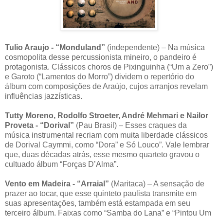
Tulio Araujo - “Monduland”
(independente) – Na música
cosmopolita desse percussionista mineiro, o pandeiro é
protagonista. Clássicos choros de Pixinguinha (“Um a Zero”)
e Garoto (“Lamentos do Morro”) dividem o repertório do
álbum com composições de Araújo, cujos arranjos revelam
influências jazzísticas.
Tutty Moreno, Rodolfo Stroeter, André Mehmari e Nailor
Proveta - “Dorival”
(Pau Brasil) – Esses craques da
música instrumental recriam com muita liberdade clássicos
de Dorival Caymmi, como “Dora” e Só Louco”. Vale lembrar
que, duas décadas atrás, esse mesmo quarteto gravou o
cultuado álbum “Forças D’Alma”.
Vento em Madeira - “Arraial”
(Maritaca) – A sensação de
prazer ao tocar, que esse quinteto paulista transmite em
suas apresentações, também está estampada em seu
terceiro álbum. Faixas como “Samba do Lana” e “Pintou Um