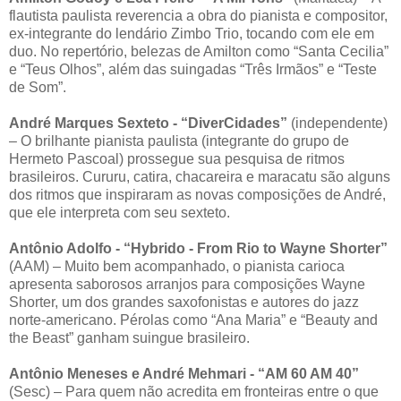
flautista paulista reverencia a obra do pianista e compositor,
ex-integrante do lendário Zimbo Trio, tocando com ele em
duo. No repertório, belezas de Amilton como “Santa Cecilia”
e “Teus Olhos”, além das suingadas “Três Irmãos” e “Teste
de Som”.
André Marques Sexteto - “DiverCidades”
(independente)
– O brilhante pianista paulista (integrante do grupo de
Hermeto Pascoal) prossegue sua pesquisa de ritmos
brasileiros. Cururu, catira, chacareira e maracatu são alguns
dos ritmos que inspiraram as novas composições de André,
que ele interpreta com seu sexteto.
Antônio Adolfo - “Hybrido - From Rio to Wayne Shorter”
(AAM) – Muito bem acompanhado, o pianista carioca
apresenta saborosos arranjos para composições Wayne
Shorter, um dos grandes saxofonistas e autores do jazz
norte-americano. Pérolas como “Ana Maria” e “Beauty and
the Beast” ganham suingue brasileiro.
Antônio Meneses e André Mehmari - “AM 60 AM 40”
(Sesc) – Para quem não acredita em fronteiras entre o que