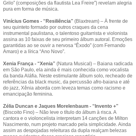
Grilo” (composições da flautista Lea Freire”) revelam alegria
pura em forma de música.
Vinícius Gomes - “Resiliência”
(Blaxtream) – À frente de
seu quinteto formado por outros craques da cena
instrumental paulistana, o talentoso guitarrista e violonista
assina as 10 faixas de seu primeiro álbum autoral. Emoções
garantidas ao se ouvir a nervosa “Êxodo” (com Fernando
Amaro) e a lírica “Ano Novo”.
Xenia França - “Xenia”
(Natura Musical) – Baiana radicada
em São Paulo, ela ainda é mais conhecida como vocalista
da banda Aláfia. Neste estimulante álbum solo, recheado de
referências da black music, da percussão afro-baiana e até
do jazz, Xênia aborda com leveza temas como racismo e
emancipação feminina.
Zélia Duncan e Jaques Morelenbaum - “Invento +”
(Biscoito Fino) – Não leve o título do álbum à risca. A
cantora e o violoncelista interpretam 14 canções de Milton
Nascimento, num projeto marcado pela simplicidade. Ainda
assim as despojadas releituras da dupla realçam belezas