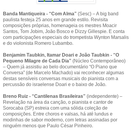
Banda Mantiqueira - “Com Alma”
(Sesc) – A big band
paulista festeja 25 anos em grande estilo. Revisita
composições próprias, homenageia os mestres Moacir
Santos, Tom Jobim, João Bosco e Dizzy Gillespie. E conta
com participações especiais do trompetista Wynton Marsalis
e do violonista Romero Lubambo.
Benjamim Taubkin, Itamar Doari e João Taubkin - “O
Pequeno Milagre de Cada Dia”
(Núcleo Contemporâneo)
– Quem já assistiu ao belo documentário “O Piano que
Conversa” (de Marcelo Machado) vai reconhecer algumas
destas sensíveis conversas musicais do pianista com a
percussão do israelense Doari e o baixo de João.
Breno Ruiz - “Cantilenas Brasileiras”
(independente) –
Revelação na área da canção, o pianista e cantor de
Sorocaba (SP) estreia com uma sólida coleção de
composições. Entre choros e valsas, há até lundus e
modinhas de sabor moderno, com letras assinadas por
ninguém menos que Paulo César Pinheiro.