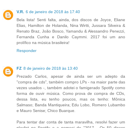
V.R.
6 de janeiro de 2018 às 17:40
Bela lista! Senti falta, ainda, dos discos de Joyce, Eliane
Elias, Hamilton de Holanda, Nina Wirtti, Jussara Silveira &
Renato Braz, João Bosco, Yamandu & Alessandro Penezzi,
Fernanda Cunha e Danilo Caymmi. 2017 foi um ano
prolífico na música brasileira!
Responder
FZ
8 de janeiro de 2018 às 13:40
Prezado Carlos, apesar de ainda ser um adepto da
"compra de cds", também compro LPs - na maior parte das
vezes usados -, também adotei o famigerado Spotify como
forma de ouvir música. Como prova de compra de CDs,
dessa lista, eu tenho poucos, mas os tenho: Mônica
Salmaso; Banda Mantiqueira; Edu Lobo, Romero Lubambo
e Mauro Senise; Chico Buarque.
Para tentar dar conta de tanta maravilha, resolvi fazer um
playlist no Spotify e a nomeei de "2017 - Os 50 discos