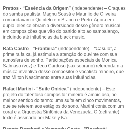
Prettos - “Essência da Origem”
(independente) – Craques
do samba paulista, Magnu Sousá e Maurilio de Oliveira
comandavam o Quinteto em Branco e Preto. Agora em
dupla, eles celebram a diversidade desse gênero musical,
em composições que vão do partido alto ao sambalanço,
incluindo até influências da black music.
Rafa Castro - “Fronteira”
(independente) – “Casulo”, a
primeira faixa, já estimula a atenção do ouvinte com sua
atmosfera de sonho. Participações especiais de Monica
Salmaso (voz) e Teco Cardoso (sax soprano) referendam a
música inventiva desse compositor e vocalista mineiro, que
traz Milton Nascimento entre suas influências.
Rafael Martini - “Suíte Onírica”
(independente) – Este
projeto do talentoso compositor mineiro é ambicioso, no
melhor sentido do termo: uma suíte em cinco movimentos,
que se referem aos estágios do sono. Martini conta com um
coral e a Orquestra Sinfônica da Venezuela. O (delirante)
texto é assinado por Makely Ka.