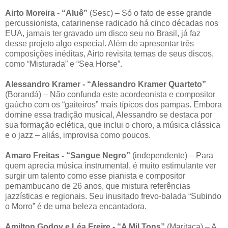
Airto Moreira - “Aluê”
(Sesc) – Só o fato de esse grande
percussionista, catarinense radicado há cinco décadas nos
EUA, jamais ter gravado um disco seu no Brasil, já faz
desse projeto algo especial. Além de apresentar três
composições inéditas, Airto revisita temas de seus discos,
como “Misturada” e “Sea Horse”.
Alessandro Kramer - “Alessandro Kramer Quarteto”
(Borandá) – Não confunda este acordeonista e compositor
gaúcho com os “gaiteiros” mais típicos dos pampas. Embora
domine essa tradição musical, Alessandro se destaca por
sua formação eclética, que inclui o choro, a música clássica
e o jazz – aliás, improvisa como poucos.
Amaro Freitas - “Sangue Negro”
(independente) – Para
quem aprecia música instrumental, é muito estimulante ver
surgir um talento como esse pianista e compositor
pernambucano de 26 anos, que mistura referências
jazzísticas e regionais. Seu inusitado frevo-balada “Subindo
o Morro” é de uma beleza encantadora.
Amilton Godoy e Léa Freire - “A Mil Tons”
(Maritaca) – A