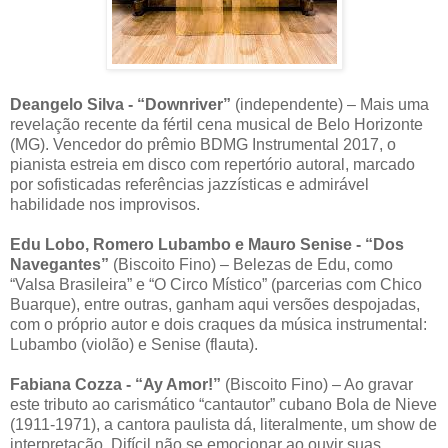
Deangelo Silva - “Downriver”
(independente) – Mais uma
revelação recente da fértil cena musical de Belo Horizonte
(MG). Vencedor do prêmio BDMG Instrumental 2017, o
pianista estreia em disco com repertório autoral, marcado
por sofisticadas referências jazzísticas e admirável
habilidade nos improvisos.
Edu Lobo, Romero Lubambo e Mauro Senise - “Dos
Navegantes”
(Biscoito Fino) – Belezas de Edu, como
“Valsa Brasileira” e “O Circo Místico” (parcerias com Chico
Buarque), entre outras, ganham aqui versões despojadas,
com o próprio autor e dois craques da música instrumental:
Lubambo (violão) e Senise (flauta).
Fabiana Cozza - “Ay Amor!”
(Biscoito Fino) – Ao gravar
este tributo ao carismático “cantautor” cubano Bola de Nieve
(1911-1971), a cantora paulista dá, literalmente, um show de
interpretação. Difícil não se emocionar ao ouvir suas