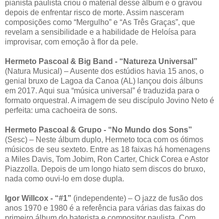
pianista paulista criou o material desse álbum e o gravou
depois de enfrentar risco de morte. Assim nasceram
composições como “Mergulho” e “As Três Graças”, que
revelam a sensibilidade e a habilidade de Heloísa para
improvisar, com emoção à flor da pele.
Hermeto Pascoal & Big Band - “Natureza Universal”
(Natura Musical) – Ausente dos estúdios havia 15 anos, o
genial bruxo de Lagoa da Canoa (AL) lançou dois álbuns
em 2017. Aqui sua “música universal” é traduzida para o
formato orquestral. A imagem de seu discípulo Jovino Neto é
perfeita: uma cachoeira de sons.
Hermeto Pascoal & Grupo - “No Mundo dos Sons”
(Sesc) – Neste álbum duplo, Hermeto toca com os ótimos
músicos de seu sexteto. Entre as 18 faixas há homenagens
a Miles Davis, Tom Jobim, Ron Carter, Chick Corea e Astor
Piazzolla. Depois de um longo hiato sem discos do bruxo,
nada como ouvi-lo em dose dupla.
Igor Willcox - “#1”
(independente) – O jazz de fusão dos
anos 1970 e 1980 é a referência para várias das faixas do
primeiro álbum do baterista e compositor paulista. Com