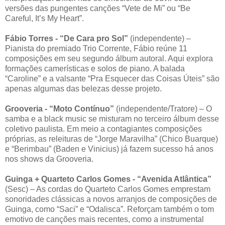
versões das pungentes canções “Vete de Mi” ou “Be
Careful, It’s My Heart”.
Fábio Torres - “De Cara pro Sol”
(independente) –
Pianista do premiado Trio Corrente, Fábio reúne 11
composições em seu segundo álbum autoral. Aqui explora
formações camerísticas e solos de piano. A balada
“Caroline” e a valsante “Pra Esquecer das Coisas Úteis” são
apenas algumas das belezas desse projeto.
Grooveria - “Moto Contínuo”
(independente/Tratore) – O
samba e a black music se misturam no terceiro álbum desse
coletivo paulista. Em meio a contagiantes composições
próprias, as releituras de “Jorge Maravilha” (Chico Buarque)
e “Berimbau” (Baden e Vinicius) já fazem sucesso há anos
nos shows da Grooveria.
Guinga + Quarteto Carlos Gomes - “Avenida Atlântica”
(Sesc) – As cordas do Quarteto Carlos Gomes emprestam
sonoridades clássicas a novos arranjos de composições de
Guinga, como “Saci” e “Odalisca”. Reforçam também o tom
emotivo de canções mais recentes, como a instrumental