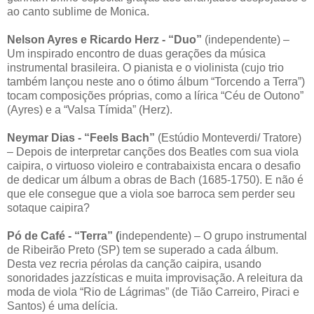
ao canto sublime de Monica.
Nelson Ayres e Ricardo Herz - “Duo”
(independente) –
Um inspirado encontro de duas gerações da música
instrumental brasileira. O pianista e o violinista (cujo trio
também lançou neste ano o ótimo álbum “Torcendo a Terra”)
tocam composições próprias, como a lírica “Céu de Outono”
(Ayres) e a “Valsa Tímida” (Herz).
Neymar Dias - “Feels Bach”
(Estúdio Monteverdi/ Tratore)
– Depois de interpretar canções dos Beatles com sua viola
caipira, o virtuoso violeiro e contrabaixista encara o desafio
de dedicar um álbum a obras de Bach (1685-1750). E não é
que ele consegue que a viola soe barroca sem perder seu
sotaque caipira?
Pó de Café - “Terra” (
independente) – O grupo instrumental
de Ribeirão Preto (SP) tem se superado a cada álbum.
Desta vez recria pérolas da canção caipira, usando
sonoridades jazzísticas e muita improvisação. A releitura da
moda de viola “Rio de Lágrimas” (de Tião Carreiro, Piraci e
Santos) é uma delícia.