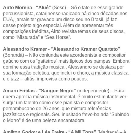
Airto Moreira - “Aluê”
(Sesc) – Só o fato de esse grande
percussionista, catarinense radicado há cinco décadas nos
EUA, jamais ter gravado um disco seu no Brasil, já faz
desse projeto algo especial. Além de apresentar três
composições inéditas, Airto revisita temas de seus discos,
como “Misturada” e “Sea Horse”.
Alessandro Kramer - “Alessandro Kramer Quarteto”
(Borandá) – Não confunda este acordeonista e compositor
gaúcho com os “gaiteiros” mais típicos dos pampas. Embora
domine essa tradição musical, Alessandro se destaca por
sua formação eclética, que inclui o choro, a música clássica
e o jazz – aliás, improvisa como poucos.
Amaro Freitas - “Sangue Negro”
(independente) – Para
quem aprecia música instrumental, é muito estimulante ver
surgir um talento como esse pianista e compositor
pernambucano de 26 anos, que mistura referências
jazzísticas e regionais. Seu inusitado frevo-balada “Subindo
o Morro” é de uma beleza encantadora.
Amilton Godoy e Léa Freire - “A Mil Tons”
(Maritaca) – A