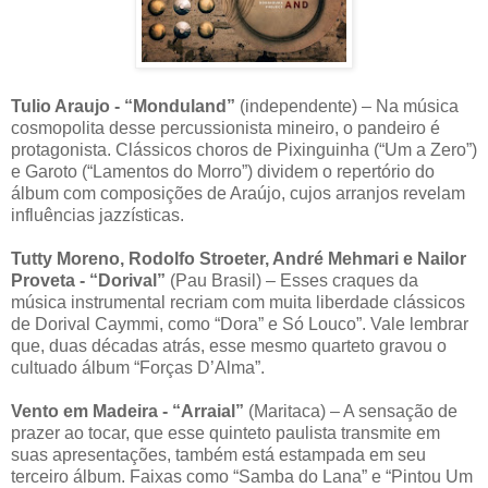
Tulio Araujo - “Monduland”
(independente) – Na música
cosmopolita desse percussionista mineiro, o pandeiro é
protagonista. Clássicos choros de Pixinguinha (“Um a Zero”)
e Garoto (“Lamentos do Morro”) dividem o repertório do
álbum com composições de Araújo, cujos arranjos revelam
influências jazzísticas.
Tutty Moreno, Rodolfo Stroeter, André Mehmari e Nailor
Proveta - “Dorival”
(Pau Brasil) – Esses craques da
música instrumental recriam com muita liberdade clássicos
de Dorival Caymmi, como “Dora” e Só Louco”. Vale lembrar
que, duas décadas atrás, esse mesmo quarteto gravou o
cultuado álbum “Forças D’Alma”.
Vento em Madeira - “Arraial”
(Maritaca) – A sensação de
prazer ao tocar, que esse quinteto paulista transmite em
suas apresentações, também está estampada em seu
terceiro álbum. Faixas como “Samba do Lana” e “Pintou Um