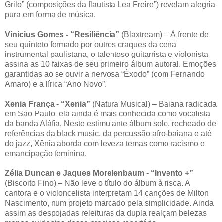
Grilo” (composições da flautista Lea Freire”) revelam alegria
pura em forma de música.
Vinícius Gomes - “Resiliência”
(Blaxtream) – À frente de
seu quinteto formado por outros craques da cena
instrumental paulistana, o talentoso guitarrista e violonista
assina as 10 faixas de seu primeiro álbum autoral. Emoções
garantidas ao se ouvir a nervosa “Êxodo” (com Fernando
Amaro) e a lírica “Ano Novo”.
Xenia França - “Xenia”
(Natura Musical) – Baiana radicada
em São Paulo, ela ainda é mais conhecida como vocalista
da banda Aláfia. Neste estimulante álbum solo, recheado de
referências da black music, da percussão afro-baiana e até
do jazz, Xênia aborda com leveza temas como racismo e
emancipação feminina.
Zélia Duncan e Jaques Morelenbaum - “Invento +”
(Biscoito Fino) – Não leve o título do álbum à risca. A
cantora e o violoncelista interpretam 14 canções de Milton
Nascimento, num projeto marcado pela simplicidade. Ainda
assim as despojadas releituras da dupla realçam belezas