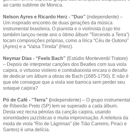
ao canto sublime de Monica.
Nelson Ayres e Ricardo Herz - “Duo”
(independente) –
Um inspirado encontro de duas gerações da música
instrumental brasileira. O pianista e o violinista (cujo trio
também lançou neste ano o ótimo álbum “Torcendo a Terra”)
tocam composições próprias, como a lírica “Céu de Outono”
(Ayres) e a “Valsa Tímida” (Herz).
Neymar Dias - “Feels Bach”
(Estúdio Monteverdi/ Tratore)
– Depois de interpretar canções dos Beatles com sua viola
caipira, o virtuoso violeiro e contrabaixista encara o desafio
de dedicar um álbum a obras de Bach (1685-1750). E não é
que ele consegue que a viola soe barroca sem perder seu
sotaque caipira?
Pó de Café - “Terra” (
independente) – O grupo instrumental
de Ribeirão Preto (SP) tem se superado a cada álbum.
Desta vez recria pérolas da canção caipira, usando
sonoridades jazzísticas e muita improvisação. A releitura da
moda de viola “Rio de Lágrimas” (de Tião Carreiro, Piraci e
Santos) é uma delícia.