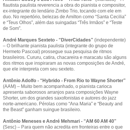
flautista paulista reverencia a obra do pianista e compositor,
ex-integrante do lendário Zimbo Trio, tocando com ele em
duo. No repertório, belezas de Amilton como “Santa Cecilia”
e “Teus Olhos”, além das suingadas “Três Irmãos” e “Teste
de Som”.
André Marques Sexteto - “DiverCidades”
(independente)
– O brilhante pianista paulista (integrante do grupo de
Hermeto Pascoal) prossegue sua pesquisa de ritmos
brasileiros. Cururu, catira, chacareira e maracatu são alguns
dos ritmos que inspiraram as novas composições de André,
que ele interpreta com seu sexteto.
Antônio Adolfo - “Hybrido - From Rio to Wayne Shorter”
(AAM) – Muito bem acompanhado, o pianista carioca
apresenta saborosos arranjos para composições Wayne
Shorter, um dos grandes saxofonistas e autores do jazz
norte-americano. Pérolas como “Ana Maria” e “Beauty and
the Beast” ganham suingue brasileiro.
Antônio Meneses e André Mehmari - “AM 60 AM 40”
(Sesc) – Para quem não acredita em fronteiras entre o que