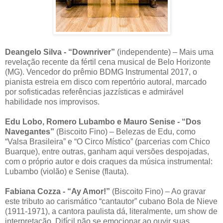
Deangelo Silva - “Downriver”
(independente) – Mais uma
revelação recente da fértil cena musical de Belo Horizonte
(MG). Vencedor do prêmio BDMG Instrumental 2017, o
pianista estreia em disco com repertório autoral, marcado
por sofisticadas referências jazzísticas e admirável
habilidade nos improvisos.
Edu Lobo, Romero Lubambo e Mauro Senise - “Dos
Navegantes”
(Biscoito Fino) – Belezas de Edu, como
“Valsa Brasileira” e “O Circo Místico” (parcerias com Chico
Buarque), entre outras, ganham aqui versões despojadas,
com o próprio autor e dois craques da música instrumental:
Lubambo (violão) e Senise (flauta).
Fabiana Cozza - “Ay Amor!”
(Biscoito Fino) – Ao gravar
este tributo ao carismático “cantautor” cubano Bola de Nieve
(1911-1971), a cantora paulista dá, literalmente, um show de
interpretação. Difícil não se emocionar ao ouvir suas