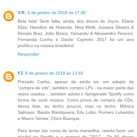
V.R.
6 de janeiro de 2018 às 17:40
Bela lista! Senti falta, ainda, dos discos de Joyce, Eliane
Elias, Hamilton de Holanda, Nina Wirtti, Jussara Silveira &
Renato Braz, João Bosco, Yamandu & Alessandro Penezzi,
Fernanda Cunha e Danilo Caymmi. 2017 foi um ano
prolífico na música brasileira!
Responder
FZ
8 de janeiro de 2018 às 13:40
Prezado Carlos, apesar de ainda ser um adepto da
"compra de cds", também compro LPs - na maior parte das
vezes usados -, também adotei o famigerado Spotify como
forma de ouvir música. Como prova de compra de CDs,
dessa lista, eu tenho poucos, mas os tenho: Mônica
Salmaso; Banda Mantiqueira; Edu Lobo, Romero Lubambo
e Mauro Senise; Chico Buarque.
Para tentar dar conta de tanta maravilha, resolvi fazer um
playlist no Spotify e a nomeei de "2017 - Os 50 discos