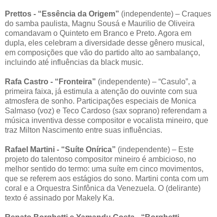
Prettos - “Essência da Origem”
(independente) – Craques
do samba paulista, Magnu Sousá e Maurilio de Oliveira
comandavam o Quinteto em Branco e Preto. Agora em
dupla, eles celebram a diversidade desse gênero musical,
em composições que vão do partido alto ao sambalanço,
incluindo até influências da black music.
Rafa Castro - “Fronteira”
(independente) – “Casulo”, a
primeira faixa, já estimula a atenção do ouvinte com sua
atmosfera de sonho. Participações especiais de Monica
Salmaso (voz) e Teco Cardoso (sax soprano) referendam a
música inventiva desse compositor e vocalista mineiro, que
traz Milton Nascimento entre suas influências.
Rafael Martini - “Suíte Onírica”
(independente) – Este
projeto do talentoso compositor mineiro é ambicioso, no
melhor sentido do termo: uma suíte em cinco movimentos,
que se referem aos estágios do sono. Martini conta com um
coral e a Orquestra Sinfônica da Venezuela. O (delirante)
texto é assinado por Makely Ka.