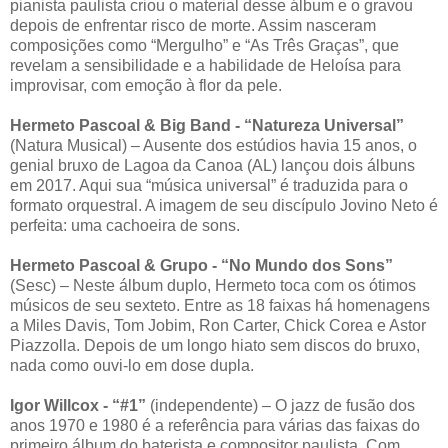
pianista paulista criou o material desse álbum e o gravou
depois de enfrentar risco de morte. Assim nasceram
composições como “Mergulho” e “As Três Graças”, que
revelam a sensibilidade e a habilidade de Heloísa para
improvisar, com emoção à flor da pele.
Hermeto Pascoal & Big Band - “Natureza Universal”
(Natura Musical) – Ausente dos estúdios havia 15 anos, o
genial bruxo de Lagoa da Canoa (AL) lançou dois álbuns
em 2017. Aqui sua “música universal” é traduzida para o
formato orquestral. A imagem de seu discípulo Jovino Neto é
perfeita: uma cachoeira de sons.
Hermeto Pascoal & Grupo - “No Mundo dos Sons”
(Sesc) – Neste álbum duplo, Hermeto toca com os ótimos
músicos de seu sexteto. Entre as 18 faixas há homenagens
a Miles Davis, Tom Jobim, Ron Carter, Chick Corea e Astor
Piazzolla. Depois de um longo hiato sem discos do bruxo,
nada como ouvi-lo em dose dupla.
Igor Willcox - “#1”
(independente) – O jazz de fusão dos
anos 1970 e 1980 é a referência para várias das faixas do
primeiro álbum do baterista e compositor paulista. Com