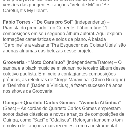
versões das pungentes canções “Vete de Mi” ou “Be
Careful, It’s My Heart”.
Fábio Torres - “De Cara pro Sol”
(independente) –
Pianista do premiado Trio Corrente, Fábio reúne 11
composições em seu segundo álbum autoral. Aqui explora
formações camerísticas e solos de piano. A balada
“Caroline” e a valsante “Pra Esquecer das Coisas Úteis” são
apenas algumas das belezas desse projeto.
Grooveria - “Moto Contínuo”
(independente/Tratore) – O
samba e a black music se misturam no terceiro álbum desse
coletivo paulista. Em meio a contagiantes composições
próprias, as releituras de “Jorge Maravilha” (Chico Buarque)
e “Berimbau” (Baden e Vinicius) já fazem sucesso há anos
nos shows da Grooveria.
Guinga + Quarteto Carlos Gomes - “Avenida Atlântica”
(Sesc) – As cordas do Quarteto Carlos Gomes emprestam
sonoridades clássicas a novos arranjos de composições de
Guinga, como “Saci” e “Odalisca”. Reforçam também o tom
emotivo de canções mais recentes, como a instrumental