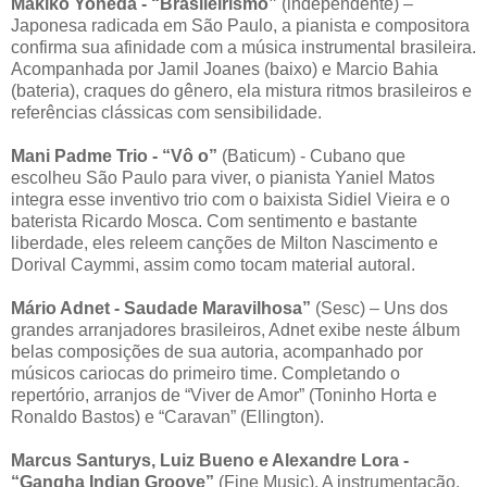
Makiko Yoneda - “Brasileirismo”
(independente) –
Japonesa radicada em São Paulo, a pianista e compositora
confirma sua afinidade com a música instrumental brasileira.
Acompanhada por Jamil Joanes (baixo) e Marcio Bahia
(bateria), craques do gênero, ela mistura ritmos brasileiros e
referências clássicas com sensibilidade.
Mani Padme Trio - “Vô o”
(Baticum) - Cubano que
escolheu São Paulo para viver, o pianista Yaniel Matos
integra esse inventivo trio com o baixista Sidiel Vieira e o
baterista Ricardo Mosca. Com sentimento e bastante
liberdade, eles releem canções de Milton Nascimento e
Dorival Caymmi, assim como tocam material autoral.
Mário Adnet - Saudade Maravilhosa”
(Sesc) – Uns dos
grandes arranjadores brasileiros, Adnet exibe neste álbum
belas composições de sua autoria, acompanhado por
músicos cariocas do primeiro time. Completando o
repertório, arranjos de “Viver de Amor” (Toninho Horta e
Ronaldo Bastos) e “Caravan” (Ellington).
Marcus Santurys, Luiz Bueno e Alexandre Lora -
“Gangha Indian Groove”
(Fine Music). A instrumentação,