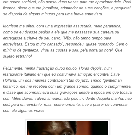
era pouco sociável, não pensei duas vezes para me aproximar dele. Pedi
licença, disse que era jornalista, admirador de suas canções, e perguntei
se disporia de alguns minutos para uma breve entrevista.
Morrison me olhou com uma expressão assustada, meio paranoica,
como se eu tivesse pedido a ele que me passasse sua carteira ou
entregasse a chave de seu carro. “Não, não tenho tempo para
entrevistas. Estou muito cansado”, respondeu, quase rosnando. Sem o
mínimo de gentileza, virou as costas e saiu pela porta do hotel. Que
sujeito estranho!
Felizmente, minha frustração durou pouco. Horas depois, num
restaurante italiano em que eu costumava almoçar, encontrei Dave
Holland, um dos maiores contrabaixistas do jazz. Típico “gentleman”
britânico, ele me recebeu com um grande sorriso, quando o cumprimentei
e disse que acompanhava suas gravações desde a época em que tocava
com Miles Davis. Talvez amedrontado pelo incidente daquela manhã, não
pedi para entrevistá-lo, mas, posteriormente, tive o prazer de conversar
com ele algumas
vezes.