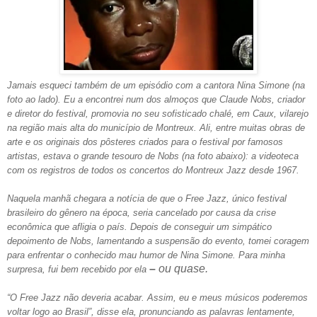
Jamais esqueci também de um episódio com a cantora Nina Simone (na
foto ao lado). Eu a encontrei num dos almoços que Claude Nobs, criador
e diretor do festival, promovia no seu sofisticado chalé, em Caux, vilarejo
na região mais alta do município de Montreux. Ali, entre muitas obras de
arte e os originais dos pôsteres criados para o festival por famosos
artistas, estava o grande tesouro de Nobs (na foto abaixo): a videoteca
com os registros de todos os concertos do Montreux Jazz desde 1967.
Naquela manhã chegara a notícia de que o Free Jazz, único festival
brasileiro do gênero na época, seria cancelado por causa da crise
econômica que afligia o país. Depois de conseguir um simpático
depoimento de Nobs, lamentando a suspensão do evento, tomei coragem
para enfrentar o conhecido mau humor de Nina Simone. Para minha
–
ou quase.
surpresa, fui bem recebido por ela
“O Free Jazz não deveria acabar. Assim, eu e meus músicos poderemos
voltar logo ao Brasil”, disse ela, pronunciando as palavras lentamente,