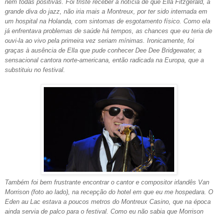
nem todas positivas. Foi triste receber a notícia de que Ella Fitzgerald, a
grande diva do jazz, não iria mais a Montreux, por ter sido internada em
um hospital na Holanda, com sintomas de esgotamento físico. Como ela
já enfrentava problemas de saúde há tempos, as chances que eu teria de
ouvi-la ao vivo pela primeira vez seriam mínimas. Ironicamente, foi
graças à ausência de Ella que pude conhecer Dee Dee Bridgewater, a
sensacional cantora norte-americana, então radicada na Europa, que a
substituiu no festival.
Ta
mbém foi bem frustrante encontrar o cantor e compositor irlandês Van
Morrison (foto ao lado), na recepção do hotel em que eu me hospedara. O
Eden au Lac estava a poucos metros do Montreux Casino, que na época
ainda servia de palco para o festival. Como eu não sabia que Morrison