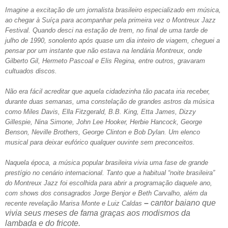
Imagine a excitação de um jornalista brasileiro especializado em música,
ao chegar à Suíça para acompanhar pela primeira vez o Montreux Jazz
Festival. Quando desci na estação de trem, no final de uma tarde de
julho de 1990, sonolento após quase um dia inteiro de viagem, cheguei a
pensar por um instante que não estava na lendária Montreux, onde
Gilberto Gil, Hermeto Pascoal e Elis Regina, entre outros, gravaram
cultuados discos.
Não era fácil acreditar que aquela cidadezinha tão pacata iria receber,
durante duas semanas, uma constelação de grandes astros da música
como Miles Davis, Ella Fitzgerald, B.B. King, Etta James, Dizzy
Gillespie, Nina Simone, John Lee Hooker, Herbie Hancock, George
Benson, Neville Brothers, George Clinton e Bob Dylan. Um elenco
musical para deixar eufórico qualquer ouvinte sem preconceitos.
Naquela época, a música popular brasileira vivia uma fase de grande
prestígio no cenário internacional. Tanto que a habitual “noite brasileira”
do Montreux Jazz foi escolhida para abrir a programação daquele ano,
com shows dos consagrados Jorge Benjor e Beth Carvalho, além da
–
cantor baiano que
recente revelação Marisa Monte e Luiz Caldas
vivia seus meses de fama graças aos modismos da
lambada e do fricote.