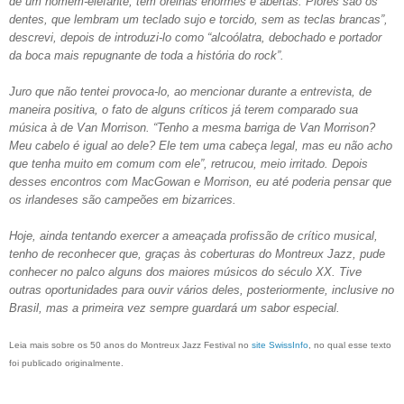
de um homem-elefante, tem orelhas enormes e abertas. Piores são os
dentes, que lembram um teclado sujo e torcido, sem as teclas brancas”,
descrevi, depois de introduzi-lo como “alcoólatra, debochado e portador
da boca mais repugnante de toda a história do rock”.
Juro que não tentei provoca-lo, ao mencionar durante a entrevista, de
maneira positiva, o fato de alguns críticos já terem comparado sua
música à de Van Morrison. “Tenho a mesma barriga de Van Morrison?
Meu cabelo é igual ao dele? Ele tem uma cabeça legal, mas eu não acho
que tenha muito em comum com ele”, retrucou, meio irritado. Depois
desses encontros com MacGowan e Morrison, eu até poderia pensar que
os irlandeses são campeões em bizarrices.
Hoje, ainda tentando exercer a ameaçada profissão de crítico musical,
tenho de reconhecer que, graças às coberturas do Montreux Jazz, pude
conhecer no palco alguns dos maiores músicos do século XX. Tive
outras oportunidades para ouvir vários deles, posteriormente, inclusive no
Brasil, mas a primeira vez sempre guardará um sabor especial.
Leia mais sobre os 50 anos do Montreux Jazz Festival no
site Sw
issInfo
, no qual esse texto
foi publicado originalmente.