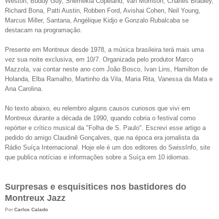
Weston, Buddy Guy, Shemekia Copeland, Van Morrison, Charles Bradley,
Richard Bona, Patti Austin, Robben Ford, Avishai Cohen, Neil Young,
Marcus Miller, Santana, Angélique Kidjo e Gonzalo Rubalcaba se
destacam na programação.
Presente em Montreux desde 1978, a música brasileira terá mais uma
vez sua noite exclusiva, em 10/7. Organizada pelo produtor Marco
Mazzola, vai contar neste ano com João Bosco, Ivan Lins, Hamilton de
Holanda, Elba Ramalho, Martinho da Vila, Maria Rita, Vanessa da Mata e
Ana Carolina.
No texto abaixo, eu relembro alguns causos curiosos que vivi em
Montreux durante a década de 1990, quando cobria o festival como
repórter e crítico musical da "Folha de S. Paulo". Escrevi esse artigo a
pedido do amigo Claudinê Gonçalves
, que
na época era jornalista da
Rádio Suíça Internacional. Hoje ele é um dos editores do SwissInfo, site
que publica notícias e informações sobre a Suíça em 10 idiomas.
Surpresas e esquisitices nos bastidores do
Montreux Jazz
Por
Carlos Calado