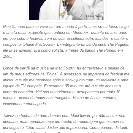
Nina Simone parecia viver em um mundo à parte, mas se eu fosse eleger
o artista mais esquisito que conheci em Montreux, durante os seis anos
em que cobri o festival, sem dúvida, escolheria outro irlandês: o cantor e
compositor Shane MacGowan. Ex-integrante da banda punk The Pogues,
ele já se apresentava como solista, à frente da banda The Popes, em
1995.
Longe de ser fã da música de MacGowan, fui entrevista-lo a pedido de
um de meus editores na “Folha”. A assessora de imprensa do festival me
avisou que ele me receberia após o show, junto com um radialista e uma
equipe de TV europeia. Esperamos 35 minutos até que ele abrisse a
porta do camarim. Mal nos cumprimentou, desapareceu por mais 10
minutos, deixando todos constrangidos. Voltou de óculos escuros,
visivelmente embriagado.
Talvez eu tenha sido duro demais com MacGowan, por não aceitar seu
descaso, mas reproduzo aqui um trecho da reportagem que escrevi no
dia seguinte: “Seu visual desleixado impressiona. Como parente distante