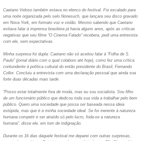
Caetano Veloso também estava no elenco do festival. Foi escalado para
uma noite organizada pelo selo Nonesuch, que lançara seu disco gravado
em Nova York, em formato voz e violão. Mesmo sabendo que Caetano
evitava falar à imprensa brasileira já havia alguns anos, após as críticas
negativas que seu filme “O Cinema Falado” recebera, pedi uma entrevista
com ele, sem expectativas.
Minha surpresa foi dupla: Caetano não só aceitou falar à “Folha de S.
Paulo” (jornal diário com o qual colaboro até hoje), como fez uma crítica
contundente à política cultural do então presidente do Brasil, Fernando
Collor. Concluiu a entrevista com uma declaração pessoal que ainda soa
forte duas décadas mais tarde.
“Posso estar totalmente fora de moda, mas eu sou socialista. Sou filho
de um funcionário público que dedicou toda sua vida a trabalhar pelo bem
público. Quero uma sociedade que possa ser baseada nessa ideia
estúpida, mas que é a minha sociedade ideal. Se for inerente à natureza
humana competir e ser atraído só pelo lucro, foda-se a natureza
humana”, disse ele, em tom de indignação.
Durante os 16 dias daquele festival me deparei com outras surpresas,