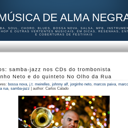
MÚSICA DE ALMA NEGR
MBA, SOUL, CHORO, BLUES, BOSSA NOVA, SALSA, MPB, INSTRUMEN
P HOP E OUTRAS VERTENTES MUSICAIS, EM DICAS, RESENHAS, EN
E COBERTURAS DE FESTIVAIS
os: samba-jazz nos CDs do trombonista
inho Neto e do quinteto No Olho da Rua
ores:
bossa nova
,
j.t. meirelles
,
johnny alf
,
jorginho neto
,
marcos paiva
,
marco
a rua
,
samba-jazz
|
author:
Carlos Calado