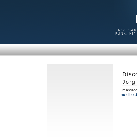
JAZZ, SA
FUNK, HI
Disc
Jorg
marcad
no olho d