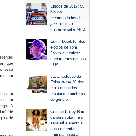
Discos de 2017: 50
álbuns
recomendados de
jazz, música
instrumental e MPB
Eumir Deodato: dos
elogios de Tom
Jobim à vitoriosa
scentes
carreira musical nos
aram que
EUA
o, essa
erce um
Jazz: Coleção da
Folha reúne 30 dos
mais cultuados
bonista
músicos e cantores
do gênero
aixista
lego. A
Corinne Bailey Rae:
Lia” (de
cantora volta mais
ogios de
sensual e emotiva
após enfrentar
tragédia pessoal