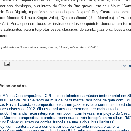
r entre os frequentadores do calçadão da praia de Ipanema, onde cos
ntar aos domingos, o quinteto No Olho da Rua gravou, em seu álbum “Sam
elo Rob Digital), repertório selecionado pelo “expert” Ruy Castro, que des
 (de Marcos & Paulo Sérgio Valle), “Quintessência” (J.T. Meirelles) e “Eu e 
 Alf). Pena que nem todos os instrumentistas do quinteto demonstram ter 
s suficientes para interpretar esses clássicos do samba-jazz e da bossa c
riam.
publicada no "Guia Folha - Livros, Discos, Filmes", edição de 31/5/2014)
7
Read
Relacionados:
e Música Contemporânea: CPFL exibe talentos da música instrumental em S
ssi Festival 2016: evento de música instrumental terá noite de gala com Ed
os Paiva: baixista e compositor busca um jazz brasileiro com mais liberdade
ores discos de 2012: álbuns e artistas que merecem ser mais ouvidos
a 60: Fernanda Takai interpreta Tom Jobim com leveza, em projeto do Sesc
e Moreno: compositora e cantora recria sua estreia fonográfica no álbum "50
uor Ébène: quarteto de cordas francês se une a dois 'brasilianistas'
ey Kent: cantora volta a demonstrar sua paixão pela música brasileira
cius Cantuária: compositor radicado nos EUA volta com saborosas parcerias