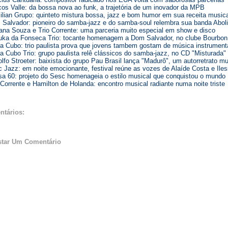
os Valle: da bossa nova ao funk, a trajetória de um inovador da MPB
ilian Grupo: quinteto mistura bossa, jazz e bom humor em sua receita musica
Salvador: pioneiro do samba-jazz e do samba-soul relembra sua banda Abol
ana Souza e Trio Corrente: uma parceria muito especial em show e disco
ka da Fonseca Trio: tocante homenagem a Dom Salvador, no clube Bourbon
a Cubo: trio paulista prova que jovens tambem gostam de música instrument
a Cubo Trio: grupo paulista relê clássicos do samba-jazz, no CD "Misturada"
lfo Stroeter: baixista do grupo Pau Brasil lança "Madurô", um autorretrato mu
 Jazz: em noite emocionante, festival reúne as vozes de Alaíde Costa e Iles
a 60: projeto do Sesc homenageia o estilo musical que conquistou o mundo
 Corrente e Hamilton de Holanda: encontro musical radiante numa noite triste
ntários:
star Um Comentário