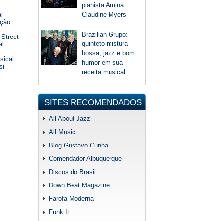
pianista Amina
Claudine Myers
l
ição
Brazilian Grupo:
 Street
quinteto mistura
al
bossa, jazz e bom
sical
humor em sua
si
receita musical
SITES RECOMENDADOS
All About Jazz
All Music
Blog Gustavo Cunha
Comendador Albuquerque
Discos do Brasil
Down Beat Magazine
Farofa Moderna
Funk It