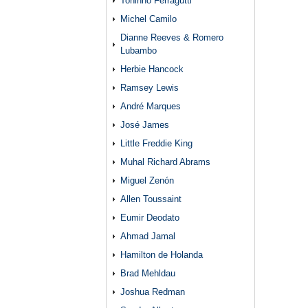
Toninho Ferragutti
Michel Camilo
Dianne Reeves & Romero
Lubambo
Herbie Hancock
Ramsey Lewis
André Marques
José James
Little Freddie King
Muhal Richard Abrams
Miguel Zenón
Allen Toussaint
Eumir Deodato
Ahmad Jamal
Hamilton de Holanda
Brad Mehldau
Joshua Redman