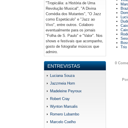
"Tropicália: a História de Uma
Marc
Revolução Musical", "A Divina
Braz
Dom 
Comédia dos Mutantes", "O Jazz
Luci
como Espetáculo" e "Jazz ao
Dudu
Vivo", entre outros. Colaboro
Caix
Caix
eventualmente para os jornais
Rodo
"Folha de S. Paulo" e "Valor". Nos
Sesc
shows e festivais que acompanho,
Boss
gosto de fotografar músicos que
Trio
admiro.
0 Come
ENTREVISTAS
Luciana Souza
Po
Jazzmeia Horn
Madeleine Peyroux
Robert Cray
Wynton Marsalis
Romero Lubambo
Marcelo Coelho