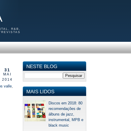
A
TAL, R&B,
TREVISTAS
NESTE BLOG
31
MAI
2014
s valle
,
MAIS LIDOS
Discos em 2018: 80
recomendações de
álbuns de jazz,
instrumental, MPB e
black music