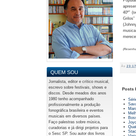
Popula
aprese
40º” (s
Grilos”
(Johnny
musicai
merece
(Resenha 
Às
23:1
QUEM SOU
Jornalista, editor e crítico musical,
escrevo sobre festivais, shows e
Posts 
discos. Desde meados dos anos
1980 tenho acompanhado
Séri
Sava
profissionalmente a produção
Marc
fonográfica brasileira e eventos
Melh
musicais em diversos países.
Boss
Faço palestras sobre música,
Joyc
Quat
curadorias e já dirigi projetos para
Stac
o Sesc SP. Sou autor dos livros
Vini