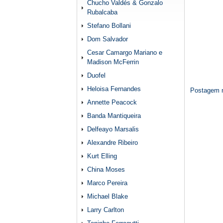
Chucho Valdés & Gonzalo
Rubalcaba
Stefano Bollani
Dom Salvador
Cesar Camargo Mariano e
Madison McFerrin
Duofel
Heloisa Fernandes
Postagem m
Annette Peacock
Banda Mantiqueira
Delfeayo Marsalis
Alexandre Ribeiro
Kurt Elling
China Moses
Marco Pereira
Michael Blake
Larry Carlton