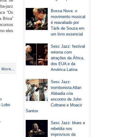
tuma se
ba-jazz
Bossa Nova: o
taca “Os
movimento musical
a Brisa”
é reavaliado por
recursos
Tárik de Souza em
omo eles
um livro essencial
Sesc Jazz: festival
retorna com
atrações da África,
dos EUA e da
 More...
América Latina
Sesc Jazz:
trombonista Allan
Abbadia cria
encontro de John
P
u Lobo
Coltrane e Moacir
Santos
Sesc Jazz: blues e
"
rebeldia nos
improvisos da