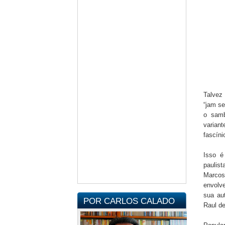
O tro
Talvez
“jam se
o samb
varian
fascíni
Isso é
paulis
Marcos
envolve
sua aut
POR CARLOS CALADO
Raul de