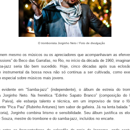
mbonista Jorginho Neto / Foto de divulgação
 nem mesmo os músicos ou os apreciadores que acompanhavam as eferve
ssions” do Beco das Garrafas, no Rio, no início da década de 1960, imagin
a-jazz seria tão bem sucedido. Hoje, cinco décadas após sua eclosã
te instrumental da bossa nova não só continua a ser cultivada, como ex
o especial sobre músicos mais jovens.
 evidente em “Samba-jazz” (independente), o álbum de estreia do trom
ta Jorginho Neto. Na frenética “Edinho Sapato Branco” (composição do b
 Paiva), ele esbanja talento e técnica, em um improviso de tirar o fô
nte “Pica Pau” (Rubinho Antunes) tem sabor de gafieira. Já na lenta balada “
oria), Jorginho combina lirismo e sensibilidade. Seu álbum justifica os el
 Souza, mestre do trombone e do samba-jazz, incluídos no encarte.