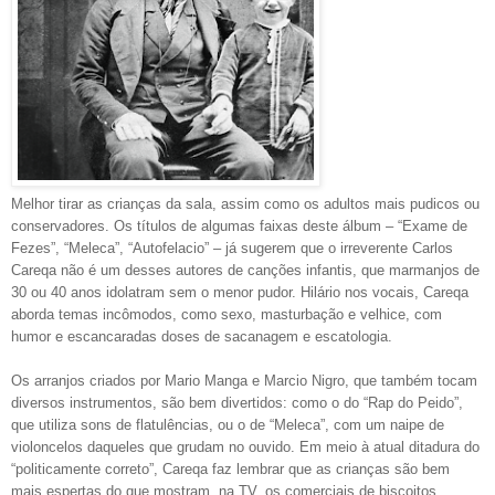
Melhor tirar as crianças da sala, assim como os adultos mais pudicos ou
conservadores. Os títulos de algumas faixas deste álbum – “Exame de
Fezes”, “Meleca”, “Autofelacio” – já sugerem que o irreverente Carlos
Careqa não é um desses autores de canções infantis, que marmanjos de
30 ou 40 anos idolatram sem o menor pudor. Hilário nos vocais, Careqa
aborda temas incômodos, como sexo, masturbação e velhice, com
humor e escancaradas doses de sacanagem e escatologia.
Os arranjos criados por Mario Manga e Marcio Nigro, que também tocam
diversos instrumentos, são bem divertidos: como o do “Rap do Peido”,
que utiliza sons de flatulências, ou o de “Meleca”, com um naipe de
violoncelos daqueles que grudam no ouvido. Em meio à atual ditadura do
“politicamente correto”, Careqa faz lembrar que as crianças são bem
mais espertas do que mostram, na TV, os comerciais de biscoitos.