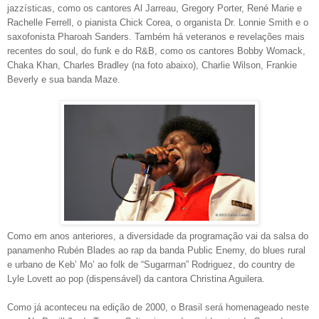
jazzísticas, como os cantores Al Jarreau, Gregory Porter, René Marie e
Rachelle Ferrell, o pianista Chick Corea, o organista Dr. Lonnie Smith e o
saxofonista Pharoah Sanders. Também há veteranos e revelações mais
recentes do soul, do funk e do R&B, como os cantores Bobby Womack,
Chaka Khan, Charles Bradley (na foto abaixo), Charlie Wilson, Frankie
Beverly e sua banda Maze.
Como em anos anteriores, a diversidade da programação vai da salsa do
panamenho Rubén Blades ao rap da banda Public Enemy, do blues rural
e urbano de Keb’ Mo’ ao folk de “Sugarman” Rodriguez, do country de
Lyle Lovett ao pop (dispensável) da cantora Christina Aguilera.
Como já aconteceu na edição de 2000, o Brasil será homenageado neste