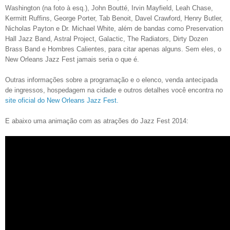
Washington (na foto à esq.), John Boutté, Irvin Mayfield, Leah Chase,
Kermitt Ruffins, George Porter, Tab Benoit, Davel Crawford, Henry Butler,
Nicholas Payton e Dr. Michael White, além de bandas como Preservation
Hall Jazz Band, Astral Project, Galactic, The Radiators, Dirty Dozen
Brass Band e Hombres Calientes, para citar apenas alguns. Sem eles, o
New Orleans Jazz Fest jamais seria o que é.
Outras informações sobre a programação e o elenco, venda antecipada
de ingressos, hospedagem na cidade e outros detalhes você encontra no
site oficial do New Orleans
Jazz Fest.
E abaixo uma animação com as atrações do Jazz Fest 2014: