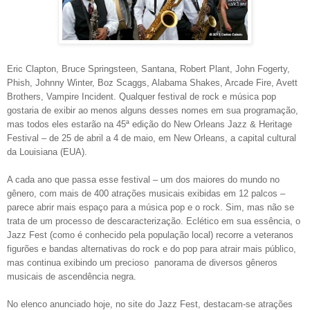
Eric Clapton, Bruce Springsteen, Santana, Robert Plant, John Fogerty,
Phish, Johnny Winter, Boz Scaggs, Alabama Shakes, Arcade Fire, Avett
Brothers, Vampire Incident. Qualquer festival de rock e música pop
gostaria de exibir ao menos alguns desses nomes em sua programação,
mas todos eles estarão na 45ª edição do New Orleans Jazz & Heritage
Festival – de 25 de abril a 4 de maio, em New Orleans, a capital cultural
da Louisiana (EUA).
A cada ano que passa esse festival – um dos maiores do mundo no
gênero, com mais de 400 atrações musicais exibidas em 12 palcos –
parece abrir mais espaço para a música pop e o rock. Sim, mas não se
trata de um processo de descaracterização. Eclético em sua essência, o
Jazz Fest (como é conhecido pela população local) recorre a veteranos
figurões e bandas alternativas do rock e do pop para atrair mais público,
mas continua exibindo um precioso panorama de diversos gêneros
musicais de ascendência negra.
No elenco anunciado hoje, no site do Jazz Fest, destacam-se atrações