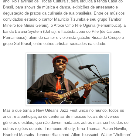
ano. No Pavilhão de Trocas Culturais, será erguida a tenda Casa do
Brasil, para shows de música e dança, exibições de artesanato e
degustação de pratos da culinária de rua brasileira. Entre os músicos
convidados estarão o cantor Mauricio Tizumba e seu grupo Tambor
Mineiro (de Minas Gerais), o Afoxé Omô Nilê Oguniá (Pernambuco), a
banda Baiana System (Bahia), o flautista João do Pife (de Caruaru,
Pernambuco), além do cantor e violonista gaúcho Riccardo Crespo e
grupo Sol Brasil, entre outros artistas radicados na cidade.
Mas o que torna o New Orleans Jazz Fest único no mundo, todos os
anos, é a participação de centenas de músicos locais de diversos
gêneros e estilos, que não devem nada aos astros mais conhecidos de
outras regiões do país: Trombone Shorty, Irma Thomas, Aaron Neville,
Branford Marsalis, Terence Blanchard, Allen Toussaint, Walter “Wolfman”