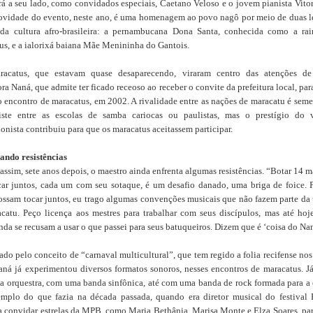
rá a seu lado, como convidados especiais, Caetano Veloso e o jovem pianista Vitor
ovidade do evento, neste ano, é uma homenagem ao povo nagô por meio de duas l
 da cultura afro-brasileira: a pernambucana Dona Santa, conhecida como a ra
us, e a ialorixá baiana Mãe Menininha do Gantois.
racatus, que estavam quase desaparecendo, viraram centro das atenções de
a Naná, que admite ter ficado receoso ao receber o convite da prefeitura local, para
o encontro de maracatus, em 2002. A rivalidade entre as nações de maracatu é seme
ste entre as escolas de samba cariocas ou paulistas, mas o prestígio do 
onista contribuiu para que os maracatus aceitassem participar.
ando resistências
ssim, sete anos depois, o maestro ainda enfrenta algumas resistências. “Botar 14 m
car juntos, cada um com seu sotaque, é um desafio danado, uma briga de foice. 
ossam tocar juntos, eu trago algumas convenções musicais que não fazem parte da 
catu. Peço licença aos mestres para trabalhar com seus discípulos, mas até hoj
inda se recusam a usar o que passei para seus batuqueiros. Dizem que é ‘coisa do Na
ado pelo conceito de “carnaval multicultural”, que tem regido a folia recifense nos
aná já experimentou diversos formatos sonoros, nesses encontros de maracatus. J
 orquestra, com uma banda sinfônica, até com uma banda de rock formada para a 
mplo do que fazia na década passada, quando era diretor musical do festival 
a convidar estrelas da MPB, como Maria Bethânia, Marisa Monte e Elza Soares, par