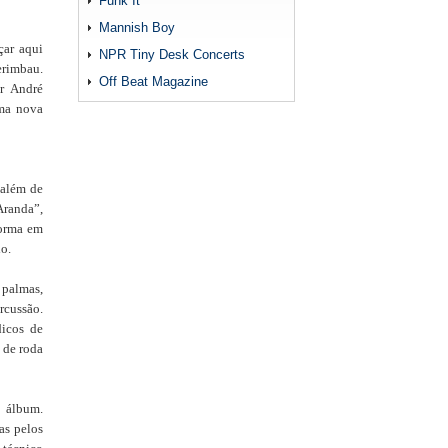
Funk It
Mannish Boy
çar aqui
NPR Tiny Desk Concerts
erimbau.
Off Beat Magazine
r André
uma nova
 além de
Aranda”,
forma em
o.
 palmas,
rcussão.
dicos de
 de roda
o álbum.
as pelos