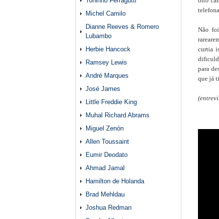
Toninho Ferragutti
oito ca
telefon
Michel Camilo
Dianne Reeves & Romero
Não foi
Lubambo
rareare
Herbie Hancock
curtia 
dificul
Ramsey Lewis
para de
André Marques
que já t
José James
(entrev
Little Freddie King
Muhal Richard Abrams
Miguel Zenón
Allen Toussaint
Eumir Deodato
Ahmad Jamal
Hamilton de Holanda
Brad Mehldau
Joshua Redman