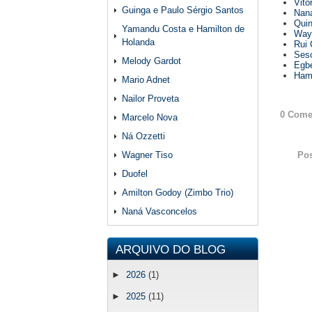
Vito
Guinga e Paulo Sérgio Santos
Naná
Quin
Yamandu Costa e Hamilton de
Wayn
Holanda
Rui 
Sesc
Melody Gardot
Egbe
Hami
Mario Adnet
Nailor Proveta
0 Come
Marcelo Nova
Ná Ozzetti
Wagner Tiso
Po
Duofel
Amilton Godoy (Zimbo Trio)
Naná Vasconcelos
ARQUIVO DO BLOG
►
2026
(1)
►
2025
(11)