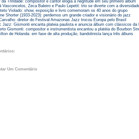
r da Trindade: compositor e cantor elogia a negritude em seu primeiro álbum
 Vasconcelos, Zeca Baleiro e Paulo Lepetit: trio se diverte com a diversidade
teto Violado: show, exposição e livro comemoram os 40 anos do grupo
e Shorter (1933-2023): perdemos um grande criador e visionário do jazz
Carvalho: diretor do Festival Amazonas Jazz trocou Europa pelo Brasil
 Jazz: Gismonti encanta plateia paulista e anuncia álbum com clássicos d
rto Gismonti: compositor e instrumentista encantou a platéia do Bourbon Str
lton de Holanda: em fase de alta produção, bandolinista lança três álbuns
ntários:
star Um Comentário