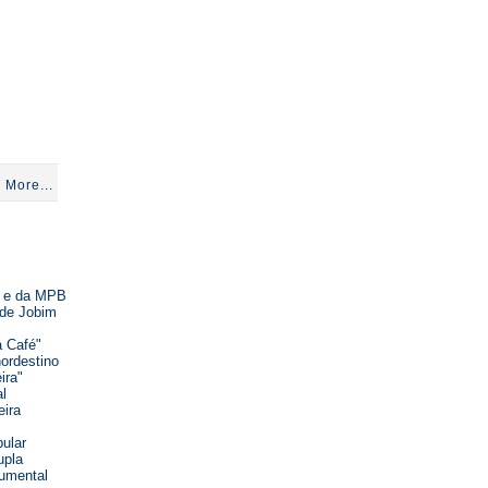
 More...
a e da MPB
 de Jobim
a Café"
ordestino
ira"
al
eira
pular
upla
umental