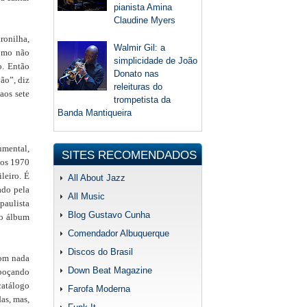
pianista Amina
Claudine Myers
ronilha,
Walmir Gil: a
Como não
simplicidade de João
o. Então
Donato nas
ão”, diz
releituras do
aos sete
trompetista da
Banda Mantiqueira
umental,
SITES RECOMENDADOS
nos 1970
leiro. É
All About Jazz
ado pela
All Music
 paulista
Blog Gustavo Cunha
do álbum
Comendador Albuquerque
Discos do Brasil
com nada
Down Beat Magazine
sboçando
catálogo
Farofa Moderna
as, mas,