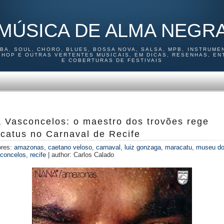
MÚSICA DE ALMA NEGR
MBA, SOUL, CHORO, BLUES, BOSSA NOVA, SALSA, MPB, INSTRUMEN
P HOP E OUTRAS VERTENTES MUSICAIS, EM DICAS, RESENHAS, EN
E COBERTURAS DE FESTIVAIS
 Vasconcelos: o maestro dos trovões rege
catus no Carnaval de Recife
ores:
amazonas
,
caetano veloso
,
carnaval
,
luiz gonzaga
,
maracatu
,
museu do
concelos
,
recife
|
author:
Carlos Calado