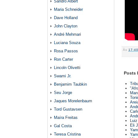
Sandro Albert
Maria Schneider
Dave Holland
John Clayton
André Mehmari
Luciana Souza
Às
17:4
Rosa Passos
Ron Carter
Lincoln Olivetti
Posts 
Swami Jr.
Trib
Benjamim Taubkin
"Afr
Seu Jorge
Manu
Toni
Jaques Morelenbaum
Arei
Andr
Tord Gustavsen
Carl
Andr
Maíra Freitas
Luiz
Eli 
Gal Costa
Yama
Teresa Cristina
Yama