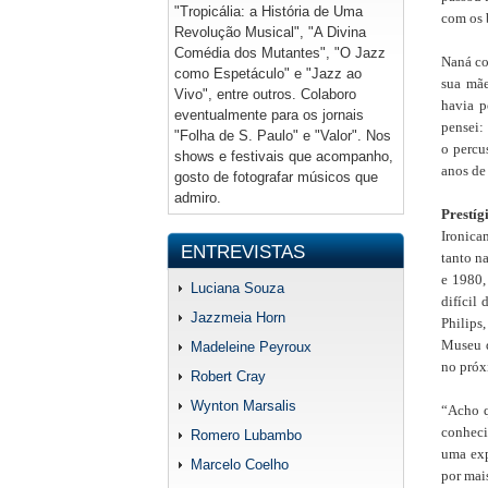
"Tropicália: a História de Uma
com os 
Revolução Musical", "A Divina
Comédia dos Mutantes", "O Jazz
Naná co
como Espetáculo" e "Jazz ao
sua mãe
Vivo", entre outros. Colaboro
havia p
eventualmente para os jornais
pensei:
"Folha de S. Paulo" e "Valor". Nos
o percu
shows e festivais que acompanho,
anos de
gosto de fotografar músicos que
admiro.
Prestíg
Ironica
ENTREVISTAS
tanto n
e 1980,
Luciana Souza
difícil
Jazzmeia Horn
Philips,
Museu d
Madeleine Peyroux
no próx
Robert Cray
Wynton Marsalis
“Acho q
conheci
Romero Lubambo
uma exp
Marcelo Coelho
por mai