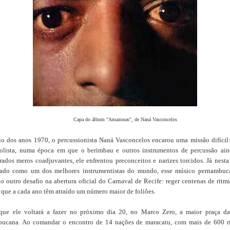
 do álbum "Amazonas", de Naná Vasconcelos
io dos anos 1970, o percussionista Naná Vasconcelos encarou uma missão difícil:
solista, numa época em que o berimbau e outros instrumentos de percussão ai
rados meros coadjuvantes, ele enfrentou preconceitos e narizes torcidos. Já nesta
rado como um dos melhores instrumentistas do mundo, esse músico pernambuc
o outro desafio na abertura oficial do Carnaval de Recife: reger centenas de ritmi
 que a cada ano têm atraído um número maior de foliões.
que ele voltará a fazer no próximo dia 20, no Marco Zero, a maior praça da
ucana. Ao comandar o encontro de 14 nações de maracatu, com mais de 600 ri