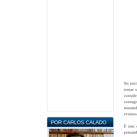
Capa
No iníc
tornar 
conside
consag
assumid
eventos
POR CARLOS CALADO
É isso 
pernamb