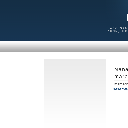
JAZZ, SA
FUNK, HI
Naná
mara
marcad
naná vas