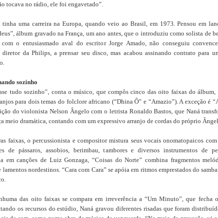
o tocava no rádio, ele foi engavetado”.
 tinha uma carreira na Europa, quando veio ao Brasil, em 1973. Pensou em lan
deus”, álbum gravado na França, um ano antes, que o introduziu como solista de b
com o entusiasmado aval do escritor Jorge Amado, não conseguiu convence
 diretor da Philips, a prensar seu disco, mas acabou assinando contrato para 
o.
hando sozinho
ase tudo sozinho”, conta o músico, que compôs cinco das oito faixas do álbum,
rranjos para dois temas do folclore africano (“Dhina Ô” e “Amazio”). A exceção é “
ção do violonista Nelson Ângelo com o letrista Ronaldo Bastos, que Naná trans
a meio dramática, contando com um expressivo arranjo de cordas do próprio Ângel
as faixas, o percussionista e compositor mistura seus vocais onomatopaicos com
es de pássaros, assobios, berimbau, tambores e diversos instrumentos de pe
da em canções de Luiz Gonzaga, “Coisas do Norte” combina fragmentos meló
e lamentos nordestinos. “Cara com Cara” se apóia em ritmos emprestados do samba
co.
huma das oito faixas se compara em irreverência a “Um Minuto”, que fecha 
tando os recursos do estúdio, Naná gravou diferentes risadas que foram distribuíd