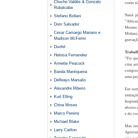
Chucho Valdés & Gonzalo
como nã
Rubalcaba
Naná já
Stefano Bollani
“Africa
Dom Salvador
Mesmo 
Cesar Camargo Mariano e
Midani,
Madison McFerrin
gravaçã
Duofel
Trabal
Heloisa Fernandes
“Fiz qu
Annette Peacock
criar a
composi
Banda Mantiqueira
uma peç
Delfeayo Marsalis
Alexandre Ribeiro
Em outr
imitaçõ
Kurt Elling
Inspira
China Moses
aboios 
Marco Pereira
e do co
Michael Blake
Mas nen
Larry Carlton
Aprovei