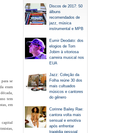
Discos de 2017: 50
álbuns
recomendados de
jazz, música
instrumental e MPB
Eumir Deodato: dos
elogios de Tom
Jobim à vitoriosa
carreira musical nos
EUA
Jazz: Coleção da
Folha reúne 30 dos
 para se
mais cultuados
nda eram
músicos e cantores
 década,
do gênero
ano tem
stas, em
Corinne Bailey Rae:
cantora volta mais
sensual e emotiva
 capital
após enfrentar
tmistas,
tragédia pessoal