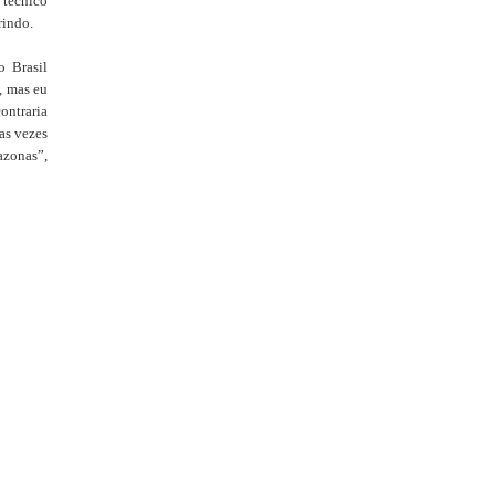
 técnico
rindo.
o Brasil
, mas eu
ontraria
as vezes
azonas”,