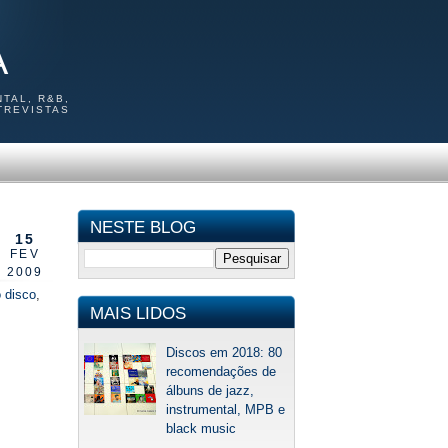
A
TAL, R&B,
TREVISTAS
NESTE BLOG
15
FEV
2009
 disco
,
MAIS LIDOS
Discos em 2018: 80
recomendações de
álbuns de jazz,
instrumental, MPB e
black music