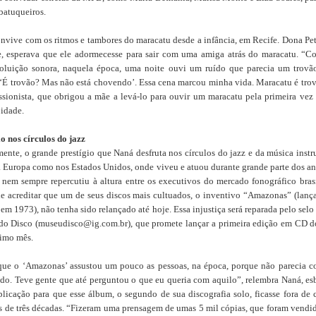
batuqueiros.
nvive com os ritmos e tambores do maracatu desde a infância, em Recife. Dona Pet
, esperava que ele adormecesse para sair com uma amiga atrás do maracatu. “
oluição sonora, naquela época, uma noite ouvi um ruído que parecia um trovã
 ‘É trovão? Mas não está chovendo’. Essa cena marcou minha vida. Maracatu é trov
ssionista, que obrigou a mãe a levá-lo para ouvir um maracatu pela primeira vez 
 idade.
io nos círculos do jazz
mente, o grande prestígio que Naná desfruta nos círculos do jazz e da música instr
a Europa como nos Estados Unidos, onde viveu e atuou durante grande parte dos a
 nem sempre repercutiu à altura entre os executivos do mercado fonográfico brasi
 de acreditar que um de seus discos mais cultuados, o inventivo “Amazonas” (lanç
 em 1973), não tenha sido relançado até hoje. Essa injustiça será reparada pelo selo
o Disco (museudisco@ig.com.br), que promete lançar a primeira edição em CD 
imo mês.
ue o ‘Amazonas’ assustou um pouco as pessoas, na época, porque não parecia 
do. Teve gente que até perguntou o que eu queria com aquilo”, relembra Naná, e
licação para que esse álbum, o segundo de sua discografia solo, ficasse fora de 
s de três décadas. “Fizeram uma prensagem de umas 5 mil cópias, que foram vendid