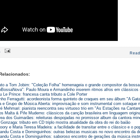
0
Read
Relacionados:
uto a Tom Jobim: "Coleção Folha" homenageia o grande compositor da boss
oBossaNova": Paulo Moura e Armandinho inserem ritmos afros em clássicos
 Le Prince: francesa canta tributo a Cole Porter
nho Ferragutti: acordeonista forma quinteto de craques em seu álbum "A Gat
a e Grupo de Música Aberta: improvisação e som instrumental com sotaque n
é Mehmari: pianista reencontra seu virtuoso trio em "As Estações na Cantare
os Malta & Pife Muderno: clássicos da canção brasileira em linguagem origin
ea dos Guimarães: releituras despojadas no promissor album da cantora min
 Gonzaga: tributo em CD triplo mostra atualidade da obra do rei do baião
Joory e Maria Teresa Madeira: a facilidade de transitar entre o clássico e o po
ndu Costa e Dominguinhos: outras belezas musicais no novo encontro da d
ndu Costa e Dominguinhos: saboroso encontro de gerações da música instr