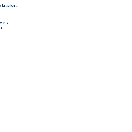
 brasileira
a MPB
eet