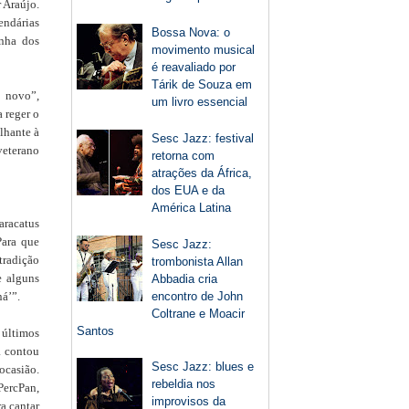
 Araújo.
endárias
Bossa Nova: o
inha dos
movimento musical
é reavaliado por
Tárik de Souza em
 novo”,
um livro essencial
 reger o
lhante à
Sesc Jazz: festival
veterano
retorna com
atrações da África,
dos EUA e da
América Latina
aracatus
Para que
Sesc Jazz:
tradição
trombonista Allan
e alguns
Abbadia cria
encontro de John
ná’”.
Coltrane e Moacir
Santos
 últimos
á contou
Sesc Jazz: blues e
ocasião.
rebeldia nos
PercPan,
improvisos da
a cantar