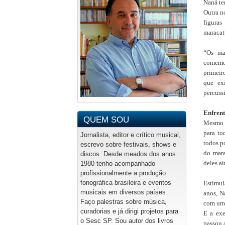
Naná te
Outra n
figuras
maracat
“Os ma
comemor
primeir
que exi
percussi
Enfrent
QUEM SOU
Mesmo a
para to
Jornalista, editor e crítico musical,
todos p
escrevo sobre festivais, shows e
do mara
discos. Desde meados dos anos
deles a
1980 tenho acompanhado
profissionalmente a produção
fonográfica brasileira e eventos
Estimul
musicais em diversos países.
anos, N
Faço palestras sobre música,
com uma
curadorias e já dirigi projetos para
E a exe
o Sesc SP. Sou autor dos livros
passou 