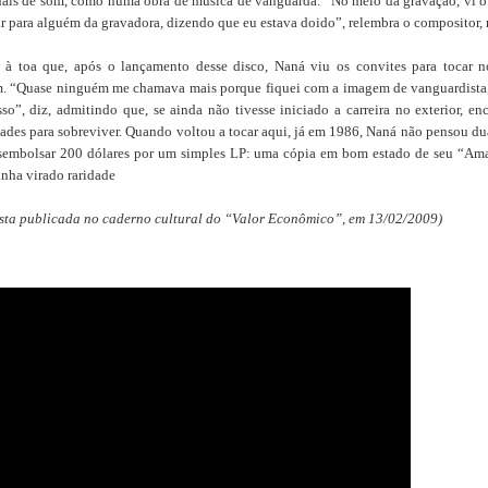
nais de som, como numa obra de música de vanguarda. “No meio da gravação, vi o
ar para alguém da gravadora, dizendo que eu estava doido”, relembra o compositor, 
 à toa que, após o lançamento desse disco, Naná viu os convites para tocar n
m. “Quase ninguém me chamava mais porque fiquei com a imagem de vanguardista
isso”, diz, admitindo que, se ainda não tivesse iniciado a carreira no exterior, enc
dades para sobreviver. Quando voltou a tocar aqui, já em 1986, Naná não pensou du
sembolsar 200 dólares por um simples LP: uma cópia em bom estado de seu “Am
inha virado raridade
ista publicada no caderno cultural do “Valor Econômico”, em 13/02/2009)