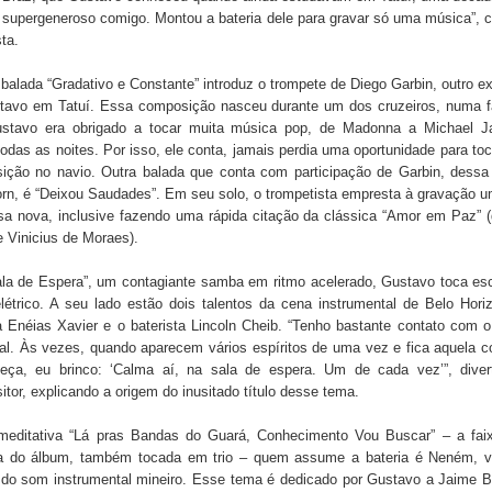
i supergeneroso comigo. Montou a bateria dele para gravar só uma música”,
sta.
a balada “Gradativo e Constante” introduz o trompete de Diego Garbin, outro e
tavo em Tatuí. Essa composição nasceu durante um dos cruzeiros, numa 
stavo era obrigado a tocar muita música pop, de Madonna a Michael J
odas as noites. Por isso, ele conta, jamais perdia uma oportunidade para to
ição no navio. Outra balada que conta com participação de Garbin, dessa
orn, é “Deixou Saudades”. Em seu solo, o trompetista empresta à gravação 
sa nova, inclusive fazendo uma rápida citação da clássica “Amor em Paz” 
 Vinicius de Moraes).
la de Espera”, um contagiante samba em ritmo acelerado, Gustavo toca esc
létrico. A seu lado estão dois talentos da cena instrumental de Belo Hori
a Enéias Xavier e o baterista Lincoln Cheib. “Tenho bastante contato com
ual. Às vezes, quando aparecem vários espíritos de uma vez e fica aquela 
eça, eu brinco: ‘Calma aí, na sala de espera. Um de cada vez’”, diver
tor, explicando a origem do inusitado título desse tema.
meditativa “Lá pras Bandas do Guará, Conhecimento Vou Buscar” – a fai
a do álbum, também tocada em trio – quem assume a bateria é Neném, v
 do som instrumental mineiro. Esse tema é dedicado por Gustavo a Jaime B