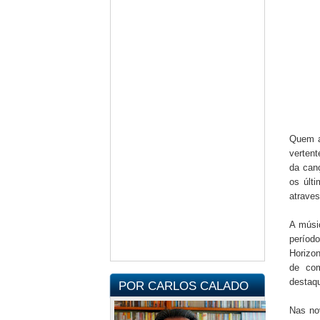
Quem a
vertent
da canç
os últ
atraves
A músi
períod
Horizon
de com
destaqu
POR CARLOS CALADO
Nas no