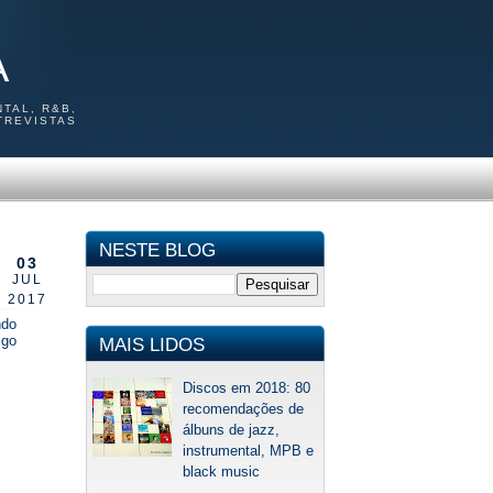
A
TAL, R&B,
TREVISTAS
NESTE BLOG
03
JUL
2017
ndo
igo
MAIS LIDOS
Discos em 2018: 80
recomendações de
álbuns de jazz,
instrumental, MPB e
black music