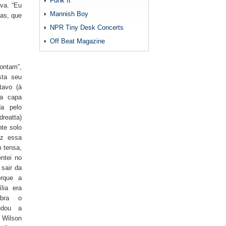
Funk It
ava. “Eu
Mannish Boy
as, que
NPR Tiny Desk Concerts
Off Beat Magazine
ontam”,
sta seu
tavo (à
da capa
da pelo
reatta)
te solo
iz essa
 tensa,
entei no
sair da
orque a
lia era
mbra o
udou a
 Wilson