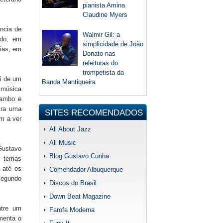
pianista Amina
Claudine Myers
ncia de
Walmir Gil: a
ado, em
simplicidade de João
rias, em
Donato nas
releituras do
trompetista da
ei de um
Banda Mantiqueira
 música
mambo e
Era uma
SITES RECOMENDADOS
am a ver
All About Jazz
All Music
 Gustavo
Blog Gustavo Cunha
a temas
o até os
Comendador Albuquerque
 segundo
Discos do Brasil
Down Beat Magazine
ntre um
Farofa Moderna
omenta o