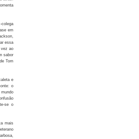
 comenta
x-colega
fase em
ackson,
car essa
 vez ao
um sabor
(de Tom
aleta e
zonte: o
 o mundo
confusão
te-se o
xa mais
eterano
arbosa,