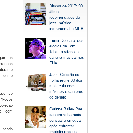
Discos de 2017: 50
álbuns
recomendados de
jazz, música
instrumental e MPB
Eumir Deodato: dos
elogios de Tom
Jobim à vitoriosa
carreira musical nos
que sua
EUA
 na cena
 durante
Jazz: Coleção da
o, como
Folha reúne 30 dos
mais cultuados
músicos e cantores
se rico
do gênero
 “Novos
 coleção
Corinne Bailey Rae:
co, com
cantora volta mais
sensual e emotiva
após enfrentar
, tendo
tragédia pessoal