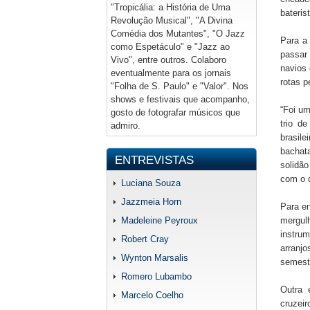
"Tropicália: a História de Uma
bateris
Revolução Musical", "A Divina
Comédia dos Mutantes", "O Jazz
Para a
como Espetáculo" e "Jazz ao
passar
Vivo", entre outros. Colaboro
navios 
eventualmente para os jornais
rotas p
"Folha de S. Paulo" e "Valor". Nos
shows e festivais que acompanho,
“Foi um
gosto de fotografar músicos que
trio d
admiro.
brasil
bachat
ENTREVISTAS
solidão
com o q
Luciana Souza
Jazzmeia Horn
Para en
Madeleine Peyroux
mergul
instrum
Robert Cray
arranjo
Wynton Marsalis
semest
Romero Lubambo
Outra 
Marcelo Coelho
cruzeir