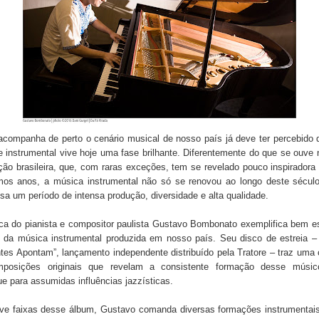
companha de perto o cenário musical de nosso país já deve ter percebido 
e instrumental vive hoje uma fase brilhante. Diferentemente do que se ouve
ão brasileira, que, com raras exceções, tem se revelado pouco inspiradora
imos anos, a música instrumental não só se renovou ao longo deste sécul
sa um período de intensa produção, diversidade e alta qualidade.
ca do pianista e compositor paulista Gustavo Bombonato exemplifica bem es
o da música instrumental produzida em nosso país. Seu disco de estreia –
tes Apontam”, lançamento independente distribuído pela Tratore – traz uma
posições originais que revelam a consistente formação desse músi
e para assumidas influências jazzísticas.
ve faixas desse álbum, Gustavo comanda diversas formações instrumentais