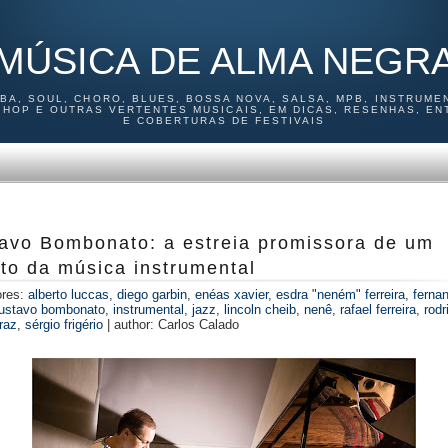
MÚSICA DE ALMA NEGR
MBA, SOUL, CHORO, BLUES, BOSSA NOVA, SALSA, MPB, INSTRUMEN
P HOP E OUTRAS VERTENTES MUSICAIS, EM DICAS, RESENHAS, EN
E COBERTURAS DE FESTIVAIS
avo Bombonato: a estreia promissora de um
nto da música instrumental
ores:
alberto luccas
,
diego garbin
,
enéas xavier
,
esdra "neném" ferreira
,
ferna
ustavo bombonato
,
instrumental
,
jazz
,
lincoln cheib
,
nenê
,
rafael ferreira
,
rodr
raz
,
sérgio frigério
|
author:
Carlos Calado