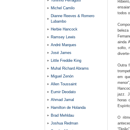
Toninho Ferragutti
Ribeir
ensaia
Michel Camilo
todos o
Dianne Reeves & Romero
Lubambo
Compos
Herbie Hancock
beleza
Fernand
Ramsey Lewis
ainda 
André Marques
solto, 
José James
diverte
Little Freddie King
Outra 
Muhal Richard Abrams
trompe
Miguel Zenón
em que
menor”,
Allen Toussaint
Hancock
Eumir Deodato
jazz. 
Ahmad Jamal
horas 
Espírit
Hamilton de Holanda
Brad Mehldau
O ritm
Joshua Redman
anteced
“Digão