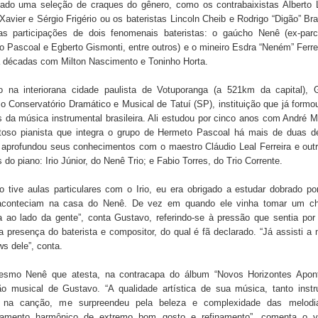
lado uma seleção de craques do gênero, como os contrabaixistas Alberto 
avier e Sérgio Frigério ou os bateristas Lincoln Cheib e Rodrigo “Digão” B
nas participações de dois fenomenais bateristas: o gaúcho Nenê (ex-parc
 Pascoal e Egberto Gismonti, entre outros) e o mineiro Esdra “Neném” Ferre
á décadas com Milton Nascimento e Toninho Horta.
o na interiorana cidade paulista de Votuporanga (a 521km da capital), 
o Conservatório Dramático e Musical de Tatuí (SP), instituição que já formo
s da música instrumental brasileira. Ali estudou por cinco anos com André 
ntoso pianista que integra o grupo de Hermeto Pascoal há mais de duas d
 aprofundou seus conhecimentos com o maestro Cláudio Leal Ferreira e outr
 do piano: Irio Júnior, do Nenê Trio; e Fabio Torres, do Trio Corrente.
 tive aulas particulares com o Irio, eu era obrigado a estudar dobrado p
aconteciam na casa do Nenê. De vez em quando ele vinha tomar um c
 ao lado da gente”, conta Gustavo, referindo-se à pressão que sentia por
a presença do baterista e compositor, do qual é fã declarado. “Já assisti a
s dele”, conta.
smo Nenê que atesta, na contracapa do álbum “Novos Horizontes Apon
ão musical de Gustavo. “A qualidade artística de sua música, tanto instr
 na canção, me surpreendeu pela beleza e complexidade das melod
amento harmônico de extremo bom gosto e refinamento”, comenta o v