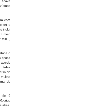
 ficava
 víamos
bum com
enor) e
e inclui
zz meio
feliz’”,
staca o
a época
 acorde
s Herbie
verso do
 muitas
smar do
trio, é
 Rodrigo
 atrás.