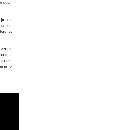
ele quem
ja bela
ada pelo
fere ao
e ver um
nces e
ndam seu
e já foi