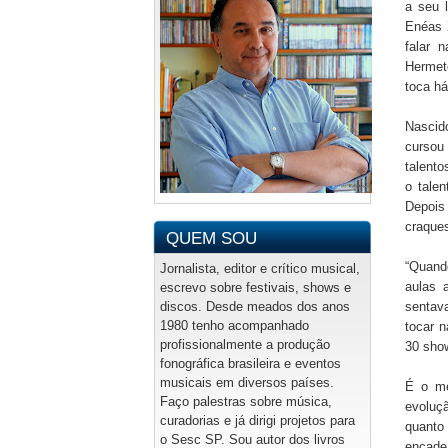
a seu 
Enéas X
falar 
Hermeto
toca h
Nascid
cursou 
talento
o tale
Depois
craques
QUEM SOU
“Quando
Jornalista, editor e crítico musical,
aulas 
escrevo sobre festivais, shows e
discos. Desde meados dos anos
sentava
1980 tenho acompanhado
tocar n
profissionalmente a produção
30 show
fonográfica brasileira e eventos
musicais em diversos países.
É o me
Faço palestras sobre música,
evoluç
curadorias e já dirigi projetos para
quanto
o Sesc SP. Sou autor dos livros
encade