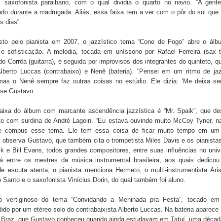
o, saxofonista paraibano, com o qual dividia o quarto no navio. “A gente
ndo durante a madrugada. Aliás, essa faixa tem a ver com o pôr do sol que
s dias”.
to pelo pianista em 2007, o jazzístico tema “Cone de Fogo” abre o ál
 e sofisticação. A melodia, tocada em uníssono por Rafael Ferreira (sax t
o Corrêa (guitarra), é seguida por improvisos dos integrantes do quinteto, qu
Alberto Luccas (contrabaixo) e Nenê (bateria). “Pensei em um ritmo de ja
mas o Nenê sempre faz outras coisas no estúdio. Ele dizia: ‘Me deixa ser 
-se Gustavo.
faixa do álbum com marcante ascendência jazzística é “Mr. Spaik”, que de
te com surdina de André Lagoin. “Eu estava ouvindo muito McCoy Tyner, n
 compus esse tema. Ele tem essa coisa de ficar muito tempo em um
 observa Gustavo, que também cita o trompetista Miles Davis e os pianista
 e Bill Evans, todos grandes compositores, entre suas influências no uni
Já entre os mestres da música instrumental brasileira, aos quais dedicou
de escuta atenta, o pianista menciona Hermeto, o multi-instrumentista Ari
o Santo e o saxofonista Vinícius Dorin, do qual também foi aluno.
o vertiginoso do tema “Convidando a Meninada pra Festa”, tocado em 
ido por um etéreo solo do contrabaixista Alberto Luccas. Na bateria aparece
” Braz, que Gustavo conheceu quando ainda estudavam em Tatuí, uma década