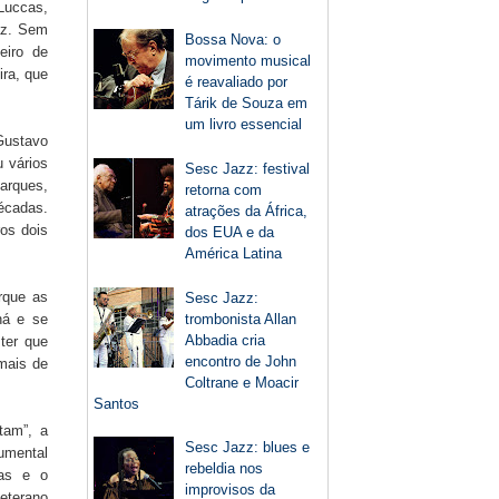
Luccas,
raz. Sem
Bossa Nova: o
eiro de
movimento musical
ira, que
é reavaliado por
Tárik de Souza em
um livro essencial
Gustavo
u vários
Sesc Jazz: festival
Marques,
retorna com
écadas.
atrações da África,
os dois
dos EUA e da
América Latina
orque as
Sesc Jazz:
trombonista Allan
há e se
Abbadia cria
 ter que
encontro de John
 mais de
Coltrane e Moacir
Santos
tam”, a
Sesc Jazz: blues e
umental
rebeldia nos
ias e o
improvisos da
eterano