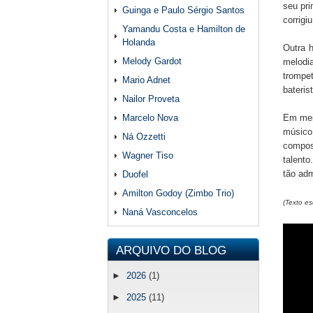
seu pri
Guinga e Paulo Sérgio Santos
corrigi
Yamandu Costa e Hamilton de
Holanda
Outra 
Melody Gardot
melodia
trompe
Mario Adnet
bateris
Nailor Proveta
Marcelo Nova
Em meio
músic
Ná Ozzetti
composi
Wagner Tiso
talento
tão ad
Duofel
Amilton Godoy (Zimbo Trio)
(Texto es
Naná Vasconcelos
ARQUIVO DO BLOG
►
2026
(1)
►
2025
(11)