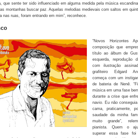
a, que sente ter sido influenciado em alguma medida pela música escandin
a as montanhas buscar paz. Aquelas melodias medievais com saltos em quint
ia nas ruas, foram entrando em mim”, reconhece.
sco
“Novos Horizontes Ap
composição que empre
título ao álbum de Gus
esquerda, reprodução 
com ilustração assina
grafiteiro Edgard And
começa com um instigan
de bateria de Nenê. “F
música em uma fase bem
durante a crise que enfr
navio. Eu não conseguia 
cama, praticamente, p
saudade da minha famí
muito grande”, rele
pianista. Quem o aj
superar essa fase foi