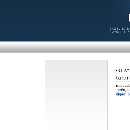
JAZZ, SA
FUNK, HI
Gust
tale
marcad
corrêa
,
g
"digão" b