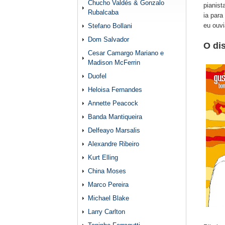
Chucho Valdés & Gonzalo
pianist
Rubalcaba
ia par
eu ouv
Stefano Bollani
Dom Salvador
O di
Cesar Camargo Mariano e
Madison McFerrin
Duofel
Heloisa Fernandes
Annette Peacock
Banda Mantiqueira
Delfeayo Marsalis
Alexandre Ribeiro
Kurt Elling
China Moses
Marco Pereira
Michael Blake
Larry Carlton