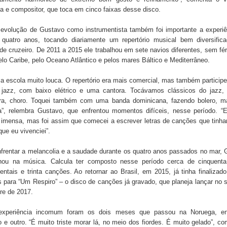
ta e compositor, que toca em cinco faixas desse disco.
 evolução de Gustavo como instrumentista também foi importante a experiê
 quatro anos, tocando diariamente um repertório musical bem diversific
de cruzeiro. De 2011 a 2015 ele trabalhou em sete navios diferentes, sem fé
elo Caribe, pelo Oceano Atlântico e pelos mares Báltico e Mediterrâneo.
a escola muito louca. O repertório era mais comercial, mas também particip
e jazz, com baixo elétrico e uma cantora. Tocávamos clássicos do jazz,
eira, choro. Toquei também com uma banda dominicana, fazendo bolero, 
a”, relembra Gustavo, que enfrentou momentos difíceis, nesse período. “
 imensa, mas foi assim que comecei a escrever letras de canções que tinh
ue eu vivenciei”.
frentar a melancolia e a saudade durante os quatro anos passados no mar,
hou na música. Calcula ter composto nesse período cerca de cinquent
entais e trinta canções. Ao retornar ao Brasil, em 2015, já tinha finalizad
s para “Um Respiro” – o disco de canções já gravado, que planeja lançar no
re de 2017.
experiência incomum foram os dois meses que passou na Noruega, e
o e outro. “É muito triste morar lá, no meio dos fiordes. É muito gelado”, c