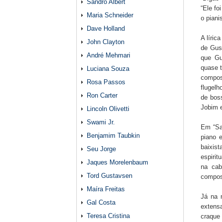
Sandro Albert
“Ele fo
Maria Schneider
o piani
Dave Holland
A líric
John Clayton
de Gus
André Mehmari
que Gu
quase t
Luciana Souza
compos
Rosa Passos
flugelh
Ron Carter
de bos
Jobim e
Lincoln Olivetti
Swami Jr.
Em “Sa
Benjamim Taubkin
piano e
baixist
Seu Jorge
espirit
Jaques Morelenbaum
na cab
Tord Gustavsen
composi
Maíra Freitas
Já na 
Gal Costa
extens
Teresa Cristina
craque