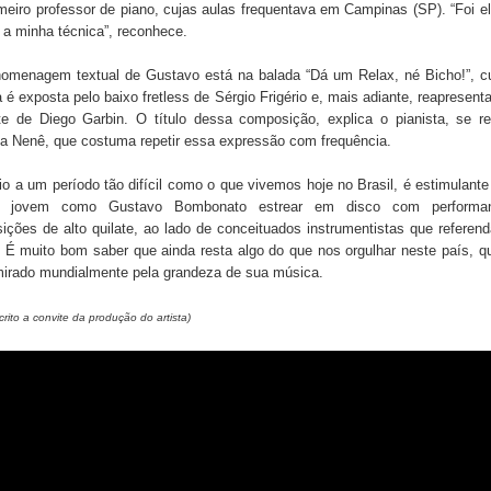
meiro professor de piano, cujas aulas frequentava em Campinas (SP). “Foi 
u a minha técnica”, reconhece.
homenagem textual de Gustavo está na balada “Dá um Relax, né Bicho!”, cu
 é exposta pelo baixo fretless de Sérgio Frigério e, mais adiante, reapresent
te de Diego Garbin. O título dessa composição, explica o pianista, se re
ta Nenê, que costuma repetir essa expressão com frequência.
 a um período tão difícil como o que vivemos hoje no Brasil, é estimulant
o jovem como Gustavo Bombonato estrear em disco com performa
ções de alto quilate, ao lado de conceituados instrumentistas que refere
. É muito bom saber que ainda resta algo do que nos orgulhar neste país, qu
mirado mundialmente pela grandeza de sua música.
crito a convite da produção do artista)