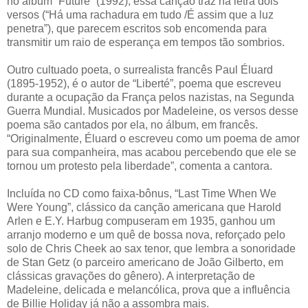
no álbum “Future” (1992), essa canção traz na letra dois
versos (“Há uma rachadura em tudo /É assim que a luz
penetra”), que parecem escritos sob encomenda para
transmitir um raio de esperança em tempos tão sombrios.
Outro cultuado poeta, o surrealista francês Paul Éluard
(1895-1952), é o autor de “Liberté”, poema que escreveu
durante a ocupação da França pelos nazistas, na Segunda
Guerra Mundial. Musicados por Madeleine, os versos desse
poema são cantados por ela, no álbum, em francês.
“Originalmente, Éluard o escreveu como um poema de amor
para sua companheira, mas acabou percebendo que ele se
tornou um protesto pela liberdade”, comenta a cantora.
Incluída no CD como faixa-bônus, “Last Time When We
Were Young”, clássico da canção americana que Harold
Arlen e E.Y. Harbug compuseram em 1935, ganhou um
arranjo moderno e um quê de bossa nova, reforçado pelo
solo de Chris Cheek ao sax tenor, que lembra a sonoridade
de Stan Getz (o parceiro americano de João Gilberto, em
clássicas gravações do gênero). A interpretação de
Madeleine, delicada e melancólica, prova que a influência
de Billie Holiday já não a assombra mais.