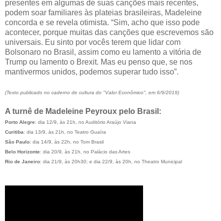
presentes em algumas de suas canções mais recentes,
podem soar familiares às plateias brasileiras, Madeleine
concorda e se revela otimista. “Sim, acho que isso pode
acontecer, porque muitas das canções que escrevemos são
universais. Eu sinto por vocês terem que lidar com
Bolsonaro no Brasil, assim como eu lamento a vitória de
Trump ou lamento o Brexit. Mas eu penso que, se nos
mantivermos unidos, podemos superar tudo isso”.
(Texto publicado no caderno de cultura do "Valor Econômico", em 6/9/2019)
A turnê de Madeleine Peyroux pelo Brasil:
Porto Alegre
: dia 12/9, às 21h, no Auditório Araújo Viana
Curitiba
: dia 13/9, às 21h, no Teatro Guaíra
São Paulo
: dia 14/9, às 22h, no Tom Brasil
Belo Horizonte
: dia 20/9, às 21h, no Palácio das Artes
Rio de Janeiro
: dia 21/9, às 20h30; e dia 22/9, às 20h, no Theatro Municipal