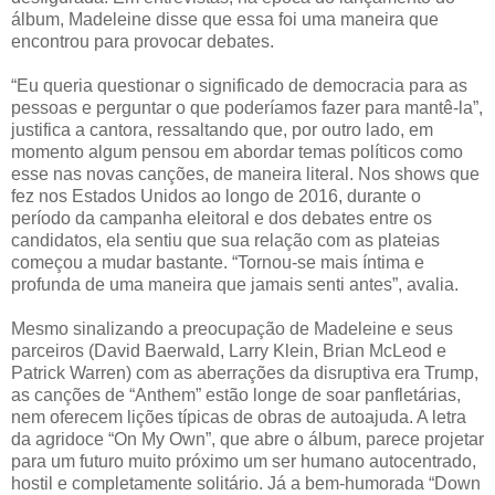
álbum, Madeleine disse que essa foi uma maneira que
encontrou para provocar debates.
“Eu queria questionar o significado de democracia para as
pessoas e perguntar o que poderíamos fazer para mantê-la”,
justifica a cantora, ressaltando que, por outro lado, em
momento algum pensou em abordar temas políticos como
esse nas novas canções, de maneira literal. Nos shows que
fez nos Estados Unidos ao longo de 2016, durante o
período da campanha eleitoral e dos debates entre os
candidatos, ela sentiu que sua relação com as plateias
começou a mudar bastante. “Tornou-se mais íntima e
profunda de uma maneira que jamais senti antes”, avalia.
Mesmo sinalizando a preocupação de Madeleine e seus
parceiros (David Baerwald, Larry Klein, Brian McLeod e
Patrick Warren) com as aberrações da disruptiva era Trump,
as canções de “Anthem” estão longe de soar panfletárias,
nem oferecem lições típicas de obras de autoajuda. A letra
da agridoce “On My Own”, que abre o álbum, parece projetar
para um futuro muito próximo um ser humano autocentrado,
hostil e completamente solitário. Já a bem-humorada “Down