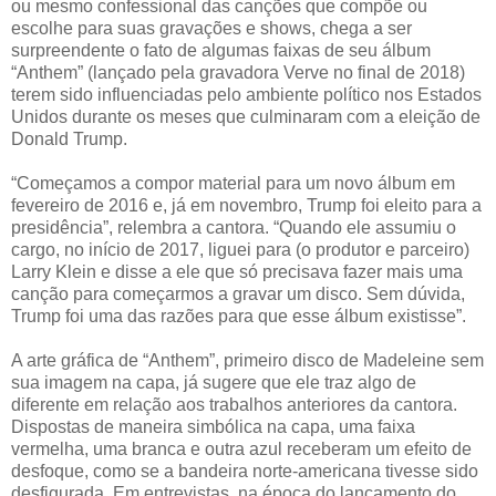
ou mesmo confessional das canções que compõe ou
escolhe para suas gravações e shows, chega a ser
surpreendente o fato de algumas faixas de seu álbum
“Anthem” (lançado pela gravadora Verve no final de 2018)
terem sido influenciadas pelo ambiente político nos Estados
Unidos durante os meses que culminaram com a eleição de
Donald Trump.
“Começamos a compor material para um novo álbum em
fevereiro de 2016 e, já em novembro, Trump foi eleito para a
presidência”, relembra a cantora. “Quando ele assumiu o
cargo, no início de 2017, liguei para (o produtor e parceiro)
Larry Klein e disse a ele que só precisava fazer mais uma
canção para começarmos a gravar um disco. Sem dúvida,
Trump foi uma das razões para que esse álbum existisse”.
A arte gráfica de “Anthem”, primeiro disco de Madeleine sem
sua imagem na capa, já sugere que ele traz algo de
diferente em relação aos trabalhos anteriores da cantora.
Dispostas de maneira simbólica na capa, uma faixa
vermelha, uma branca e outra azul receberam um efeito de
desfoque, como se a bandeira norte-americana tivesse sido
desfigurada. Em entrevistas, na época do lançamento do