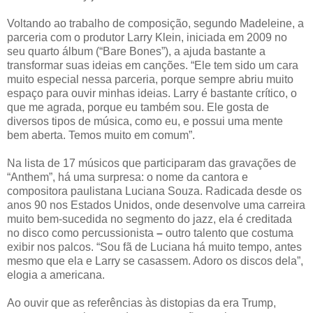
Voltando ao trabalho de composição, segundo Madeleine, a
parceria com o produtor Larry Klein, iniciada em 2009 no
seu quarto álbum (“Bare Bones”), a ajuda bastante a
transformar suas ideias em canções. “Ele tem sido um cara
muito especial nessa parceria, porque sempre abriu muito
espaço para ouvir minhas ideias. Larry é bastante crítico, o
que me agrada, porque eu também sou. Ele gosta de
diversos tipos de música, como eu, e possui uma mente
bem aberta. Temos muito em comum”.
Na lista de 17 músicos que participaram das gravações de
“Anthem”, há uma surpresa: o nome da cantora e
compositora paulistana Luciana Souza. Radicada desde os
anos 90 nos Estados Unidos, onde desenvolve uma carreira
muito bem-sucedida no segmento do jazz, ela é creditada
no disco como percussionista
–
outro talento que costuma
exibir nos palcos. “Sou fã de Luciana há muito tempo, antes
mesmo que ela e Larry se casassem. Adoro os discos dela”,
elogia a americana.
Ao ouvir que as referências às distopias da era Trump,