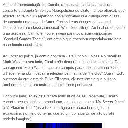
Antes da apresentação de Camilo, a educada plateia já aplaudira o
concerto da Banda Sinfônica Metropolitana de Quito (na foto abaixo), que
acertou ao reunir um repertório contemporâneo que dialoga com o jazz,
destacando uma peça de Aaron Copland e as danças de Leonard
Bernstein para o clássico musical “West Side Story”. Ao final do concerto
uma surpresa: Camilo entrou em cena para tocar sua composição
“Goodwill Games Theme”, em arranjo que escreveu especialmente para
essa banda equatoriana.
Ao voltar ao palco, já com o contrabaixista Lincoln Goines e o baterista
Mark Walker a seu lado, Camilo não demorou a incendiar a plateia. Da
contagiante “From Within”, que ele compôs para o documentário “Calle
54” (de Fernando Trueba), à releitura bem latina de “Perdido” (Juan Tizol),
sucesso da orquestra de Duke Ellington, ele nos lembra que o piano
também pode ser um instrumento bastante percussivo.
Por outro lado, ao exibir a faceta mais lírica de seu repertório, Camilo
esbanja sensibilidade e romantismo, em baladas como “My Secret Place”
e “A Place in Time” (esta traz uma figura melódica bem aguda e
expressiva, no meio do tema, que só um compositor de alto quilate
poderia imaginar).