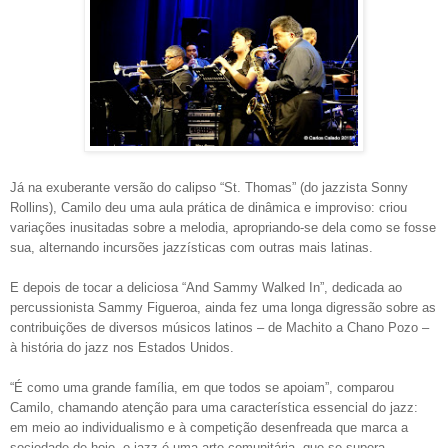
Já na exuberante versão do calipso “St. Thomas” (do jazzista Sonny
Rollins), Camilo deu uma aula prática de dinâmica e improviso: criou
variações inusitadas sobre a melodia, apropriando-se dela como se fosse
sua, alternando incursões jazzísticas com outras mais latinas.
E depois de tocar a deliciosa “And Sammy Walked In”, dedicada ao
percussionista Sammy Figueroa, ainda fez uma longa digressão sobre as
contribuições de diversos músicos latinos – de Machito a Chano Pozo –
à história do jazz nos Estados Unidos.
“É como uma grande família, em que todos se apoiam”, comparou
Camilo, chamando atenção para uma característica essencial do jazz:
em meio ao individualismo e à competição desenfreada que marca a
sociedade de hoje, o jazz é uma arte comunitária, que se supera