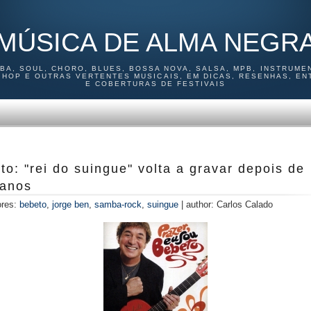
MÚSICA DE ALMA NEGR
MBA, SOUL, CHORO, BLUES, BOSSA NOVA, SALSA, MPB, INSTRUMEN
P HOP E OUTRAS VERTENTES MUSICAIS, EM DICAS, RESENHAS, EN
E COBERTURAS DE FESTIVAIS
to: "rei do suingue" volta a gravar depois de
 anos
ores:
bebeto
,
jorge ben
,
samba-rock
,
suingue
|
author:
Carlos Calado