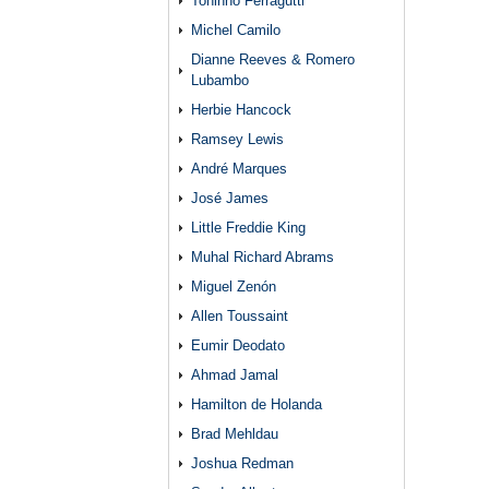
Toninho Ferragutti
Michel Camilo
Dianne Reeves & Romero
Lubambo
Herbie Hancock
Ramsey Lewis
André Marques
José James
Little Freddie King
Muhal Richard Abrams
Miguel Zenón
Allen Toussaint
Eumir Deodato
Ahmad Jamal
Hamilton de Holanda
Brad Mehldau
Joshua Redman