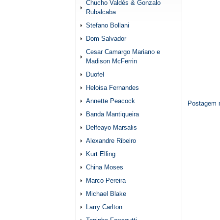
Chucho Valdés & Gonzalo
Rubalcaba
Stefano Bollani
Dom Salvador
Cesar Camargo Mariano e
Madison McFerrin
Duofel
Heloisa Fernandes
Annette Peacock
Postagem m
Banda Mantiqueira
Delfeayo Marsalis
Alexandre Ribeiro
Kurt Elling
China Moses
Marco Pereira
Michael Blake
Larry Carlton