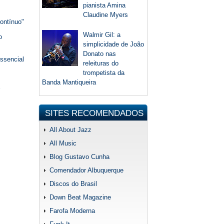
pianista Amina
Claudine Myers
Contínuo"
Walmir Gil: a
o
simplicidade de João
Donato nas
ssencial
releituras do
trompetista da
Banda Mantiqueira
SITES RECOMENDADOS
All About Jazz
All Music
Blog Gustavo Cunha
Comendador Albuquerque
Discos do Brasil
Down Beat Magazine
Farofa Moderna