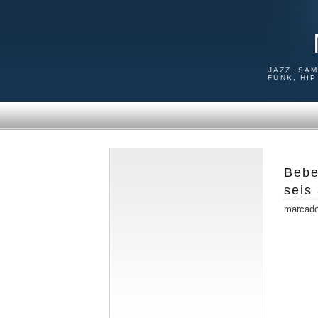
JAZZ, SA
FUNK, HI
Bebe
seis
marcad