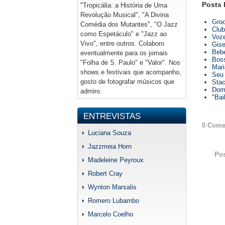
Posts 
"Tropicália: a História de Uma
Revolução Musical", "A Divina
Groo
Comédia dos Mutantes", "O Jazz
Club
como Espetáculo" e "Jazz ao
Voze
Vivo", entre outros. Colaboro
Gise
Bebe
eventualmente para os jornais
Boss
"Folha de S. Paulo" e "Valor". Nos
Mari
shows e festivais que acompanho,
Seu 
gosto de fotografar músicos que
Stac
Dom 
admiro.
"Bai
ENTREVISTAS
0 Come
Luciana Souza
Jazzmeia Horn
Po
Madeleine Peyroux
Robert Cray
Wynton Marsalis
Romero Lubambo
Marcelo Coelho