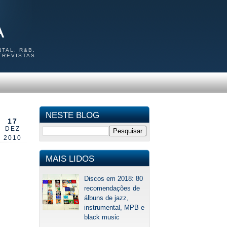
A
TAL, R&B,
TREVISTAS
NESTE BLOG
17
DEZ
2010
MAIS LIDOS
Discos em 2018: 80
recomendações de
álbuns de jazz,
instrumental, MPB e
black music