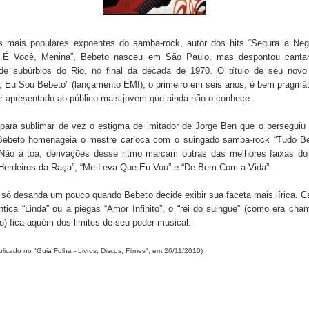
 mais populares expoentes do samba-rock, autor dos hits “Segura a Neg
 É Você, Menina”, Bebeto nasceu em São Paulo, mas despontou cant
 de subúrbios do Rio, no final da década de 1970. O título de seu novo
, Eu Sou Bebeto" (lançamento EMI), o primeiro em seis anos, é bem pragmát
r apresentado ao público mais jovem que ainda não o conhece.
 para sublimar de vez o estigma de imitador de Jorge Ben que o perseguiu 
Bebeto homenageia o mestre carioca com o suingado samba-rock “Tudo B
 Não à toa, derivações desse ritmo marcam outras das melhores faixas do
Herdeiros da Raça”, “Me Leva Que Eu Vou” e “De Bem Com a Vida”.
 só desanda um pouco quando Bebeto decide exibir sua faceta mais lírica. 
tica “Linda” ou a piegas “Amor Infinito”, o “rei do suingue” (como era ch
) fica aquém dos limites de seu poder musical.
blicado no "Guia Folha - Livros, Discos, Filmes", em 26/11/2010)