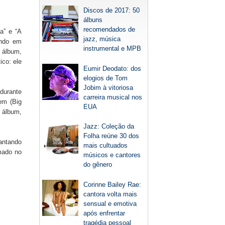
Discos de 2017: 50
álbuns
recomendados de
a” e “A
jazz, música
ando em
instrumental e MPB
 álbum,
ico: ele
Eumir Deodato: dos
elogios de Tom
Jobim à vitoriosa
durante
carreira musical nos
em (Big
EUA
 álbum,
Jazz: Coleção da
Folha reúne 30 dos
Cantando
mais cultuados
amado no
músicos e cantores
do gênero
Corinne Bailey Rae:
cantora volta mais
sensual e emotiva
após enfrentar
tragédia pessoal