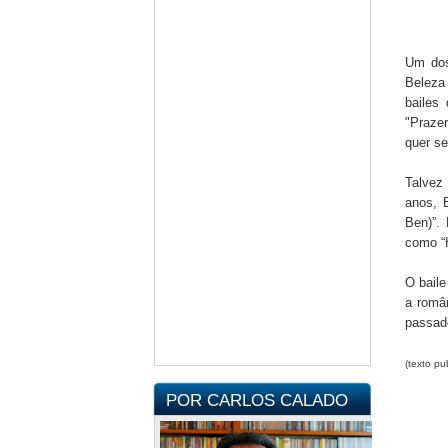
Um dos
Beleza
bailes
"Prazer
quer se
Talvez
anos, 
Ben)”.
como “
O baile
a român
passado
(texto pu
POR CARLOS CALADO