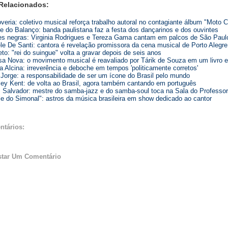
Relacionados:
veria: coletivo musical reforça trabalho autoral no contagiante álbum "Moto 
e do Balanço: banda paulistana faz a festa dos dançarinos e dos ouvintes
s negras: Virginia Rodrigues e Tereza Gama cantam em palcos de São Paul
le De Santi: cantora é revelação promissora da cena musical de Porto Alegre
to: "rei do suingue" volta a gravar depois de seis anos
a Nova: o movimento musical é reavaliado por Tárik de Souza em um livro e
a Alcina: irreverência e deboche em tempos 'politicamente corretos'
Jorge: a responsabilidade de ser um ícone do Brasil pelo mundo
ey Kent: de volta ao Brasil, agora também cantando em português
Salvador: mestre do samba-jazz e do samba-soul toca na Sala do Professor
le do Simonal": astros da música brasileira em show dedicado ao cantor
ntários:
star Um Comentário